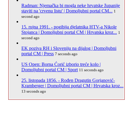
Radman: Njemačka bi mogla neke hrvatske županije
staviti na 'crvenu listu' | Domoljubni portal CM...
1
second ago
15. rujna 1991. - pogibija djelatnika HTV-a Nikole
Stojanca | Domoljubni portal CM | Hrvatska kroz...
1
second ago
EK poziva RH i Sloveniju na dijalog | Domoljubni
portal CM | Press
7 seconds ago
US Open: Borna Ćorić izborio treće kolo |
Domoljubni portal CM | Sport
11 seconds ago
25. listopada 1856. - Rođen Dragutin Gorjanović-
Kramberger | Domoljubni portal CM | Hrvatska kroz...
13 seconds ago