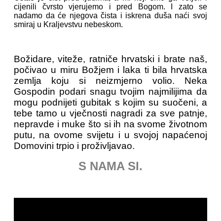
cijenili čvrsto vjerujemo i pred Bogom. I zato se
nadamo da će njegova čista i iskrena duša naći svoj
smiraj u Kraljevstvu nebeskom.
Božidare, viteže, ratniče hrvatski i brate naš,
počivao u miru Božjem i laka ti bila hrvatska
zemlja koju si neizmjerno volio. Neka
Gospodin podari snagu tvojim najmilijima da
mogu podnijeti gubitak s kojim su suočeni, a
tebe tamo u vječnosti nagradi za sve patnje,
nepravde i muke što si ih na svome životnom
putu, na ovome svijetu i u svojoj napaćenoj
Domovini trpio i proživljavao.
S NAMA SI.