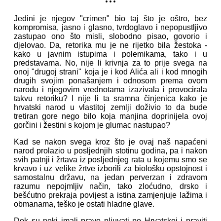
Jedini je njegov "crimen" bio taj što je oštro, bez
kompromisa, jasno i glasno, tvrdoglavo i nepopustljivo
zastupao ono što misli, slobodno pisao, govorio i
djelovao. Da, retorika mu je ne rijetko bila žestoka -
kako u javnim istupima i polemikama, tako i u
predstavama. No, nije li krivnja za to prije svega na
onoj "drugoj strani" koja je i kod Alića ali i kod mnogih
drugih svojim ponašanjem i odnosom prema ovom
narodu i njegovim vrednotama izazivala i provocirala
takvu retoriku? I nije li ta sramna činjenica kako je
hrvatski narod u vlastitoj zemlji doživio to da bude
tretiran gore nego bilo koja manjina doprinijela ovoj
gorčini i žestini s kojom je glumac nastupao?
Kad se nakon svega kroz što je ovaj naš napaćeni
narod prolazio u posljednjih stotinu godina, pa i nakon
svih patnji i žrtava iz posljednjeg rata u kojemu smo se
krvavo i uz velike žrtve izborili za biološku opstojnost i
samostalnu državu, na jedan perverzan i zdravom
razumu nepojmljiv način, tako zloćudno, drsko i
bešćutno prekraja povijest a istina zamjenjuje lažima i
obmanama, teško je ostati hladne glave.
Dok su neki imali pravo pljuvati po Hrvatskoj i praviti