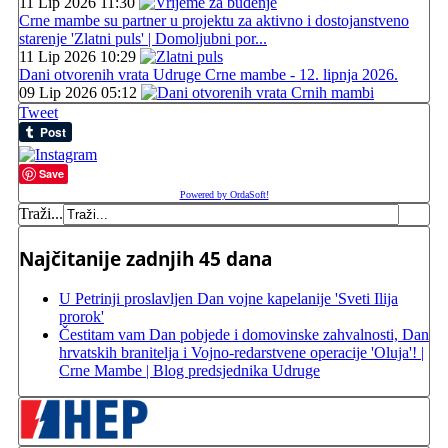
11 Lip 2026 11:30
Crne mambe su partner u projektu za aktivno i dostojanstveno
starenje 'Zlatni puls' | Domoljubni por...
11 Lip 2026 10:29
Dani otvorenih vrata Udruge Crne mambe - 12. lipnja 2026.
09 Lip 2026 05:12
Tweet
Save
Powered by OrdaSoft!
Traži...
Najčitanije zadnjih 45 dana
U Petrinji proslavljen Dan vojne kapelanije 'Sveti Ilija
prorok'
Čestitam vam Dan pobjede i domovinske zahvalnosti, Dan
hrvatskih branitelja i Vojno-redarstvene operacije 'Oluja'! |
Crne Mambe | Blog predsjednika Udruge