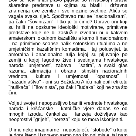
skaredne predstave u kojima su blatili i državna
znamenja ove zemlje i sve njezine svetinje, Aliću se
vagala svaka riječ. Spočitavao mu se "nacionalizam",
pa čak i "šovinizam". I tko je to činio? Upravo oni koji
su hrlili na opskurne ideološki motivirane, primitivne
predstave koje ne bi zaslužile izvedbu ni u kakvom
amaterskom lokalnom kazalištu a kamo li nacionalnom
- na primitivne seanse nalik sotonskim ritualima a ne
umjetničkim kazališnim komadima. I taj polusvijet, ta
amoralna i anacionalna rulja kojoj su pljuvanje po
zemlji u kojoj lagodno žive i svetinjama hrvatskoga
naroda "umjetnost", zabava i "satira", a svaki glas
razuma, afirmacija i obrana istinskih nacionalnih
vrednota, kulture i umjetnosti "opasnost" i
"nazadnjaštvo" - oni su Božidaru Aliću nalijepili etiketu
"huškača" i "šovinista", pa čak i "luđaka" koji ne zna što
čini.
Voljeti svoje i nepopustljivo braniti vrednote hrvatskoga
naroda i kršćanske - katoličke vjere danas se od
mnogih izroda, čankoliza i farizeja doživljava kao
neoprostivi "grijeh", "hereza" koju se mora iskorijeniti.
U ime neke imaginarne i nepostojeće "slobode" u kojoj
je dopušteno i ispravno samo ono što oni misle, taj nam