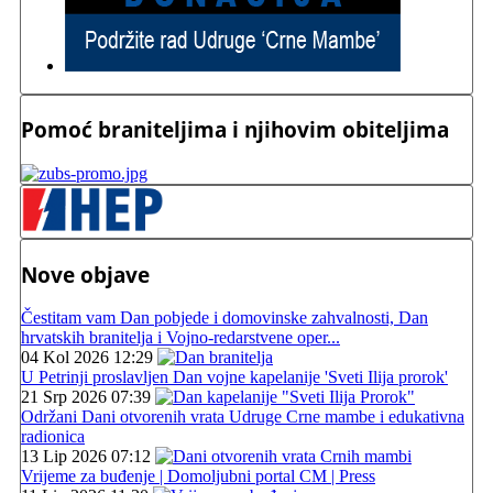
Pomoć braniteljima i njihovim obiteljima
Nove objave
Čestitam vam Dan pobjede i domovinske zahvalnosti, Dan
hrvatskih branitelja i Vojno-redarstvene oper...
04 Kol 2026 12:29
U Petrinji proslavljen Dan vojne kapelanije 'Sveti Ilija prorok'
21 Srp 2026 07:39
Održani Dani otvorenih vrata Udruge Crne mambe i edukativna
radionica
13 Lip 2026 07:12
Vrijeme za buđenje | Domoljubni portal CM | Press