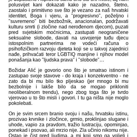
polusvijet kani dokazati kako je nazadno, štetno,
zaostalo i primitivno sve što je vezano za naš hrvatski
identitet, Boga i vjeru, a "progresivno", poželjno i
"suvremeno" biti bezbožnik, anacionalan, podržavati
kulturu smrti (i zločine nad nerođenom djecom), puzati
pred svjetskim moćnicima, zastupati neograničene
seksualne slobode, davati na usvojenje tuđu djecu
istospolnim partnerima ne vodeći računa o
psihofizičkom razvoju djeteta koji se u takvoj zajednici
nađe, prihvaćati teror LGBTIQ manjine i njihov model
ponašanja kao "ljudska prava" i "slobode"…
Božidar Alić je govorio ono što je smatrao istinom i
zastupao svoje stavove - do kraja i konzekventno - ne
zato da bi mu bilo tko pljeskao (jer mnogo bi mu
bezbolnije i lakše bilo da se mogao prikloniti
neoliberalnom trendu), nego zbog toga što je tvrdo
vjerovao u to što misli i govori. I tu ga ništa nije moglo
pokolebati.
On je svim srcem branio svoju i našu, hrvatsku istinu,
prozivao krvnike i zločince, grmio, proklinjao slugane i
uhode, vapio za pravdom, tražio lustraciju, opominjao,
ponekad i psovao, ali mrzio nije. Zla učinio nikomu nije.
Ostao je čist pred ljudima, a mi koji smo ga voljeli i