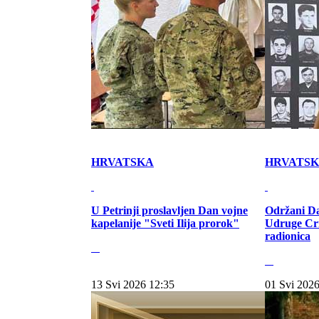
HRVATSKA
HRVATS
U Petrinji proslavljen Dan vojne
Održani Da
kapelanije "Sveti Ilija prorok"
Udruge Cr
radionica
13 Svi 2026 12:35
01 Svi 2026