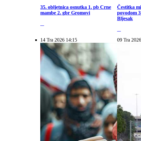
35. obljetnica osnutka 1. pb Crne
Čestitka m
mambe 2. gbr Gromovi
povodom 31
Bljesak
14 Tra 2026 14:15
09 Tra 2026