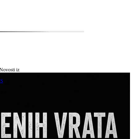
Novosti iz
a
SS
mne