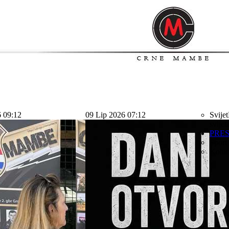
6 09:12
09 Lip 2026 07:12
Svijet
svijet
PRE
Sport
Kolu