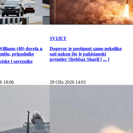
SVIJET
illiams (40) dovela u
Dogovor je postignut samo nekoliko
emlju, pripadnike
sati nakon što je pakistanski
premijer Shehbaz Sharif [ ... ]
jske i saveznike
6 18:06
28 Ožu 2026 14:01