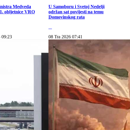
inistra Medveda
U Samoboru i Svetoj Nedelji
. obljetnice VRO
održan sat povijesti na temu
Domovinskog rata
 09:23
08 Tra 2026 07:41