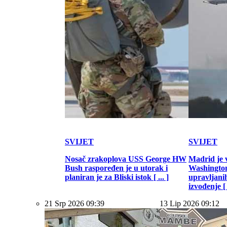
SVIJET
SVIJET
Nosač zrakoplova USS George HW
Madrid je 
Bush raspoređen je u utorak i
Washington
planiran je za Bliski istok [ ... ]
upravljani
izvođenje [ .
21 Srp 2026 09:39
13 Lip 2026 09:12