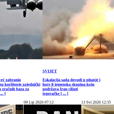
SVIJET
već zabranio
Eskalacija sada dovodi u pitanje i
u korištenje zajednički
hoće li jemenska skupina koju
h zračnih baza za
podržava Iran ciljati
.. ]
trgovačke [ ... ]
09 Lip 2026 07:12
13 Svi 2026 12:35