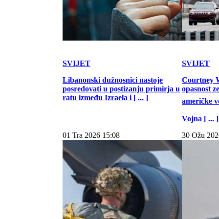
SVIJET
SVIJET
Libanonski dužnosnici nastoje
Courtney W
posredovati u postizanju primirja u
opasnost z
ratu između Izraela i [ ... ]
američke vo
Vojna [ ... ]
01 Tra 2026 15:08
30 Ožu 202