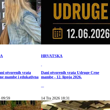
KA
HRVATSKA
ni otvorenih vrata
Dani otvorenih vrata Udruge Crne
ne mambe i edukativna
mambe - 12. lipnja 2026.
 09:59
14 Tra 2026 18:31