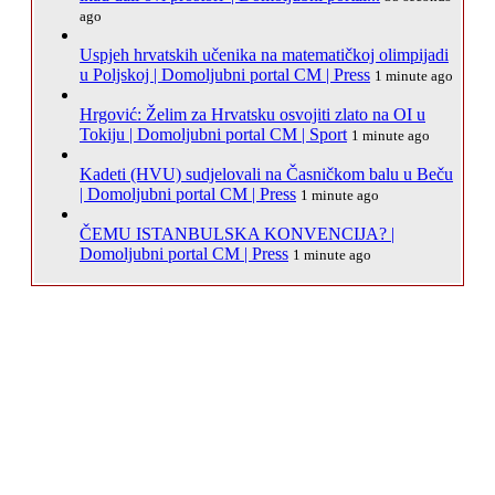
ago
Uspjeh hrvatskih učenika na matematičkoj olimpijadi
u Poljskoj | Domoljubni portal CM | Press
1 minute ago
Hrgović: Želim za Hrvatsku osvojiti zlato na OI u
Tokiju | Domoljubni portal CM | Sport
1 minute ago
Kadeti (HVU) sudjelovali na Časničkom balu u Beču
| Domoljubni portal CM | Press
1 minute ago
ČEMU ISTANBULSKA KONVENCIJA? |
Domoljubni portal CM | Press
1 minute ago