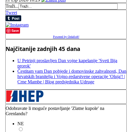
Traži...
Tweet
Save
Powered by OrdaSoft!
Najčitanije zadnjih 45 dana
U Petrinji proslavljen Dan vojne kapelanije 'Sveti Ilija
prorok'
Čestitam vam Dan pobjede i domovinske zahvalnosti, Dan
hrvatskih branitelja i Vojno-redarstvene operacije 'Oluja'! |
Crne Mambe | Blog predsjednika Udruge
Odobravate li moguće postavljanje 'Zlatne kupole' na
Grenlandu?
NE