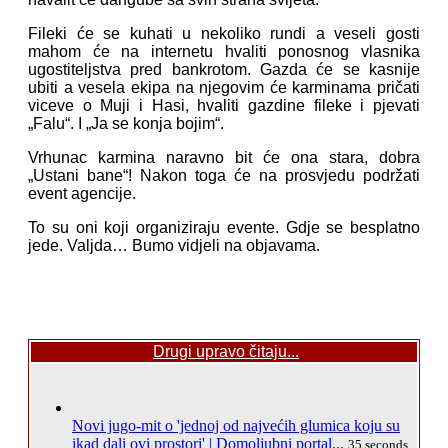
Fileki će se kuhati u nekoliko rundi a veseli gosti
mahom će na internetu hvaliti ponosnog vlasnika
ugostiteljstva pred bankrotom. Gazda će se kasnije
ubiti a vesela ekipa na njegovim će karminama pričati
viceve o Muji i Hasi, hvaliti gazdine fileke i pjevati
„Falu“. I „Ja se konja bojim“.
Vrhunac karmina naravno bit će ona stara, dobra
„Ustani bane“! Nakon toga će na prosvjedu podržati
event agencije.
To su oni koji organiziraju evente. Gdje se besplatno
jede. Valjda… Bumo vidjeli na objavama.
Drugi upravo čitaju...
Novi jugo-mit o 'jednoj od najvećih glumica koju su
ikad dali ovi prostori' | Domoljubni portal...
35 seconds