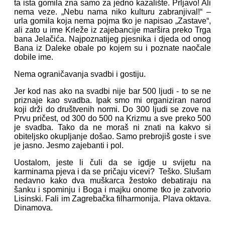
ta ista gomila zna samo za jedno kazalište. Prljavo! Ali
nema veze. „Nebu nama niko kulturu zabranjival!“ –
urla gomila koja nema pojma tko je napisao „Zastave“,
ali zato u ime Krleže iz zajebancije maršira preko Trga
bana Jelačića. Najpoznatijeg pjesnika i djeda od onog
Bana iz Daleke obale po kojem su i poznate naočale
dobile ime.
Nema ograničavanja svadbi i gostiju.
Jer kod nas ako na svadbi nije bar 500 ljudi - to se ne
priznaje kao svadba. Ipak smo mi organiziran narod
koji drži do društvenih normi. Do 300 ljudi se zove na
Prvu pričest, od 300 do 500 na Krizmu a sve preko 500
je svadba. Tako da ne moraš ni znati na kakvo si
obiteljsko okupljanje došao. Samo prebrojiš goste i sve
je jasno. Jesmo zajebanti i pol.
Uostalom, jeste li čuli da se igdje u svijetu na
karminama pjeva i da se pričaju vicevi? Teško. Slušam
nedavno kako dva muškarca žestoko debatiraju na
šanku i spominju i Boga i majku onome tko je zatvorio
Lisinski. Fali im Zagrebačka filharmonija. Plava oktava.
Dinamova.