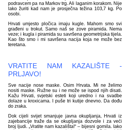
podravcem pa na Markov trg. Ali laganim korakom. Nije
lako žuriti kad nam je prosječna težina 103,7 kg. Po
osobi.
Hrvati umjesto pločica imaju kugle. Mahom smo svi
građeni u trokut. Samo naš se zove piramida. Nema
veze; i kugla i piramida su savršena geometrijska tijela.
Kao što smo i mi savršena nacija koja ne može bez
teretana.
VRATITE NAM KAZALIŠTE -
PRLJAVO!
Sve nacije nose maske. Osim Hrvata. Mi ne želimo
nositi maske. Ružne su i ne može se ispod njih disati.
Kažu Hrvati, svjetski esteti koji uredno i na svadbe
dolaze u kroxicama. I puše tri kutije dnevno. Da dođu
do zraka.
Dok cijeli svijet smanjuje javna okupljanja, Hrvati iz
zajebancije traže da se okupljanja dozvole i za veći
broj ljudi. „Vratite nam kazališta!“ – bijesni gomila. Iako