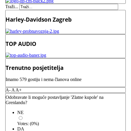
Traži...
Harley-Davidson Zagreb
TOP AUDIO
Trenutno posjetitelja
Imamo 579 gostiju i nema članova online
A-
A
A+
Odobravate li moguće postavljanje 'Zlatne kupole' na
Grenlandu?
NE
Votes:
(
0
%)
DA