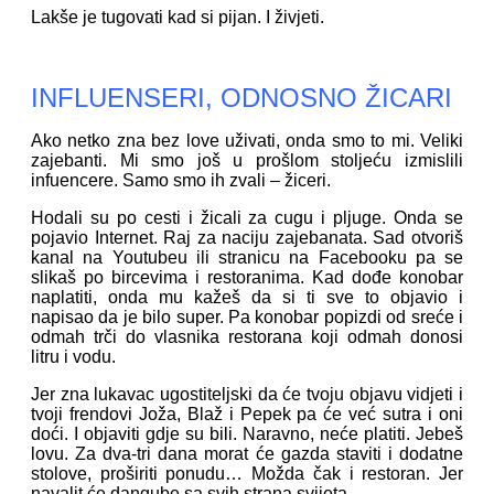
Lakše je tugovati kad si pijan. I živjeti.
INFLUENSERI, ODNOSNO ŽICARI
Ako netko zna bez love uživati, onda smo to mi. Veliki
zajebanti. Mi smo još u prošlom stoljeću izmislili
infuencere. Samo smo ih zvali – žiceri.
Hodali su po cesti i žicali za cugu i pljuge. Onda se
pojavio Internet. Raj za naciju zajebanata. Sad otvoriš
kanal na Youtubeu ili stranicu na Facebooku pa se
slikaš po bircevima i restoranima. Kad dođe konobar
naplatiti, onda mu kažeš da si ti sve to objavio i
napisao da je bilo super. Pa konobar popizdi od sreće i
odmah trči do vlasnika restorana koji odmah donosi
litru i vodu.
Jer zna lukavac ugostiteljski da će tvoju objavu vidjeti i
tvoji frendovi Joža, Blaž i Pepek pa će već sutra i oni
doći. I objaviti gdje su bili. Naravno, neće platiti. Jebeš
lovu. Za dva-tri dana morat će gazda staviti i dodatne
stolove, proširiti ponudu… Možda čak i restoran. Jer
navalit će dangube sa svih strana svijeta.