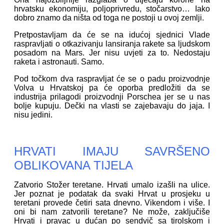
hrvatsku ekonomiju, poljoprivredu, stočarstvo… Iako
dobro znamo da ništa od toga ne postoji u ovoj zemlji.
Pretpostavljam da će se na idućoj sjednici Vlade
raspravljati o otkazivanju lansiranja rakete sa ljudskom
posadom na Mars. Jer nisu uvjeti za to. Nedostaju
raketa i astronauti. Samo.
Pod točkom dva raspravljat će se o padu proizvodnje
Volva u Hrvatskoj pa će oporba predložiti da se
industrija prilagodi proizvodnji Porschea jer se u nas
bolje kupuju. Dečki na vlasti se zajebavaju do jaja. I
nisu jedini.
HRVATI IMAJU SAVRŠENO
OBLIKOVANA TIJELA
Zatvorio Stožer teretane. Hrvati umalo izašli na ulice.
Jer poznat je podatak da svaki Hrvat u prosjeku u
teretani provede četiri sata dnevno. Vikendom i više. I
oni bi nam zatvorili teretane? Ne može, zaključiše
Hrvati i pravac u dućan po sendvič sa tirolskom i