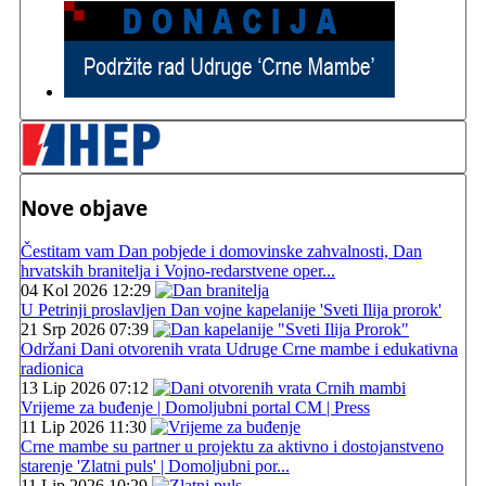
Nove objave
Čestitam vam Dan pobjede i domovinske zahvalnosti, Dan
hrvatskih branitelja i Vojno-redarstvene oper...
04 Kol 2026 12:29
U Petrinji proslavljen Dan vojne kapelanije 'Sveti Ilija prorok'
21 Srp 2026 07:39
Održani Dani otvorenih vrata Udruge Crne mambe i edukativna
radionica
13 Lip 2026 07:12
Vrijeme za buđenje | Domoljubni portal CM | Press
11 Lip 2026 11:30
Crne mambe su partner u projektu za aktivno i dostojanstveno
starenje 'Zlatni puls' | Domoljubni por...
11 Lip 2026 10:29