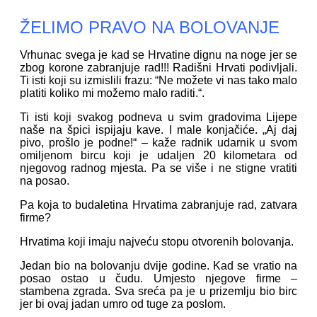
ŽELIMO PRAVO NA BOLOVANJE
Vrhunac svega je kad se Hrvatine dignu na noge jer se
zbog korone zabranjuje rad!!! Radišni Hrvati podivljali.
Ti isti koji su izmislili frazu: “Ne možete vi nas tako malo
platiti koliko mi možemo malo raditi.“.
Ti isti koji svakog podneva u svim gradovima Lijepe
naše na špici ispijaju kave. I male konjačiće. „Aj daj
pivo, prošlo je podne!“ – kaže radnik udarnik u svom
omiljenom bircu koji je udaljen 20 kilometara od
njegovog radnog mjesta. Pa se više i ne stigne vratiti
na posao.
Pa koja to budaletina Hrvatima zabranjuje rad, zatvara
firme?
Hrvatima koji imaju najveću stopu otvorenih bolovanja.
Jedan bio na bolovanju dvije godine. Kad se vratio na
posao ostao u čudu. Umjesto njegove firme –
stambena zgrada. Sva sreća pa je u prizemlju bio birc
jer bi ovaj jadan umro od tuge za poslom.