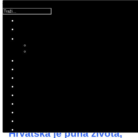
Traži...
Korisnička ocjena:
5
/
5
Molimo ocijenite
Retrovizor
Nedjelja, 31 Svibanj 2020 16:01
Hitovi: 2487
PRESS
RETROVIZOR - TJEDNI PREGLED
Idemo delati - brzo, žestoko i
kratko
Hrvatska je puna života,