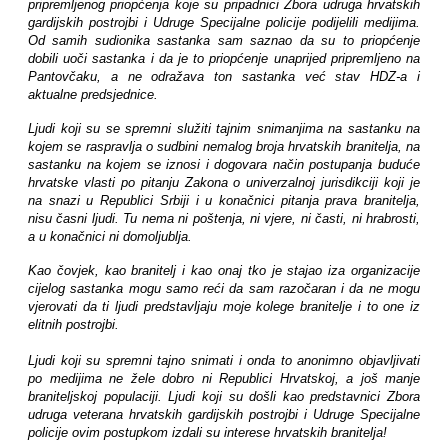
pripremljenog priopćenja koje su pripadnici Zbora udruga hrvatskih
gardijskih postrojbi i Udruge Specijalne policije podijelili medijima.
Od samih sudionika sastanka sam saznao da su to priopćenje
dobili uoči sastanka i da je to priopćenje unaprijed pripremljeno na
Pantovčaku, a ne odražava ton sastanka već stav HDZ-a i
aktualne predsjednice.
Ljudi koji su se spremni služiti tajnim snimanjima na sastanku na
kojem se raspravlja o sudbini nemalog broja hrvatskih branitelja, na
sastanku na kojem se iznosi i dogovara način postupanja buduće
hrvatske vlasti po pitanju Zakona o univerzalnoj jurisdikciji koji je
na snazi u Republici Srbiji i u konačnici pitanja prava branitelja,
nisu časni ljudi. Tu nema ni poštenja, ni vjere, ni časti, ni hrabrosti,
a u konačnici ni domoljublja.
Kao čovjek, kao branitelj i kao onaj tko je stajao iza organizacije
cijelog sastanka mogu samo reći da sam razočaran i da ne mogu
vjerovati da ti ljudi predstavljaju moje kolege branitelje i to one iz
elitnih postrojbi.
Ljudi koji su spremni tajno snimati i onda to anonimno objavljivati
po medijima ne žele dobro ni Republici Hrvatskoj, a još manje
braniteljskoj populaciji. Ljudi koji su došli kao predstavnici Zbora
udruga veterana hrvatskih gardijskih postrojbi i Udruge Specijalne
policije ovim postupkom izdali su interese hrvatskih branitelja!