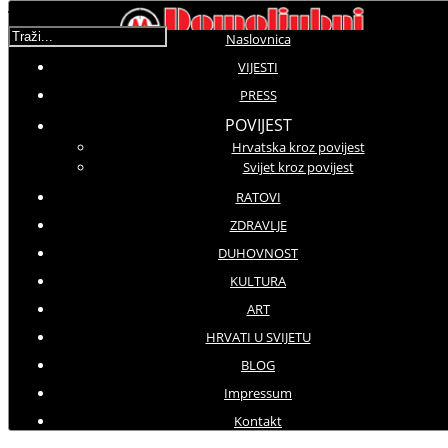
Traži...
Naslovnica
VIJESTI
PRESS
Molimo ocijenite
POVIJEST
Hrvatska kroz povijest
Prenosimo
Svijet kroz povijest
Četvrtak, 25 Kolovoz 2016 15:00
Hitovi: 9766
RATOVI
ZDRAVLJE
DUHOVNOST
Vidović: "Izdali ste branitelje"
Procurila snimka Milanovićeva sastanka s Klemom i
KULTURA
Jukićem
ART
HRVATI U SVIJETU
BLOG
Impressum
Kontakt