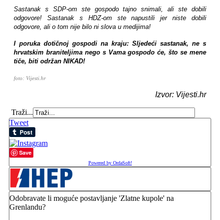
Sastanak s SDP-om ste gospodo tajno snimali, ali ste dobili
odgovore! Sastanak s HDZ-om ste napustili jer niste dobili
odgovore, ali o tom nije bilo ni slova u medijima!
I poruka dotičnoj gospodi na kraju: Sljedeći sastanak, ne s
hrvatskim braniteljima nego s Vama gospodo će, što se mene
tiče, biti održan NIKAD!
foto: Vijesti.hr
Izvor: Vijesti.hr
Traži...
Tweet
Save
Powered by OrdaSoft!
Odobravate li moguće postavljanje 'Zlatne kupole' na
Grenlandu?