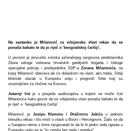
Na sastanku je Milanović za srbijansku vlast rekao da se
ponaša bahato te da je riječ o 'beogradskoj čaršiji'.
U javnost je procurila snimka jučerašnjeg razgovora predstavnika
Zbora udruge veterana hrvatskih gardijskih brigada i Udruge
specijalne policije i predsjednika SDP-a
Zorana Milanovića
, na
kojoj Milanović obećava da će dolaskom na vlast, ako treba, Srbiji
blokirati ulazak u Europsku uniju i progoniti Srbe koji su
osumnjičeni za zločine na Kosovu.
Jutarnji list
je u posjedu audiozapisa u kojem se može čuti
Milanovića kako govori da se srbijanska vlast ponaša bahato te da
je riječ o 'beogradskoj čaršiji'.
Milanović je
Josipu Klemmu i Dražimiru Jukiću
u jednom
trenutku rekao i što misli o vlasti u Bosni i Hercegovini. Žalio se da
u Sarajevu nema s kime razgovarati te da bi ih preko reda ugurao u
Europsku uniju jer je "to zemlja bez reda i poretka".