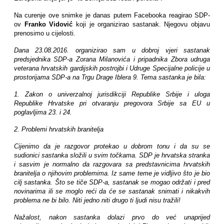
Na curenje ove snimke je danas putem Facebooka reagirao SDP-
ov
Franko Vidović
koji je organizirao sastanak. Njegovu objavu
prenosimo u cijelosti.
Dana 23.08.2016. organizirao sam u dobroj vjeri sastanak
predsjednika SDP-a Zorana Milanovića i pripadnika Zbora udruga
veterana hrvatskih gardijskih postrojbi i Udruge Specijalne policije u
prostorijama SDP-a na Trgu Drage Iblera 9. Tema sastanka je bila:
1. Zakon o univerzalnoj jurisdikciji Republike Srbije i uloga
Republike Hrvatske pri otvaranju pregovora Srbije sa EU u
poglavljima 23. i 24.
2. Problemi hrvatskih branitelja
Cijenimo da je razgovor protekao u dobrom tonu i da su se
sudionici sastanka složili u svim točkama. SDP je hrvatska stranka
i sasvim je normalno da razgovara sa predstavnicima hrvatskih
branitelja o njihovim problemima. Iz same teme je vidljivo što je bio
cilj sastanka. Što se tiče SDP-a, sastanak se mogao održati i pred
novinarima ili se moglo reći da će se sastanak snimati i nikakvih
problema ne bi bilo. Niti jedno niti drugo ti ljudi nisu tražili!
Nažalost, nakon sastanka dolazi prvo do već unaprijed