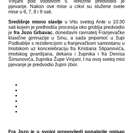
Vinjani pod vodstvom s. Terezine predvodio je
pjevanje. Nakon ove mise u crkvi su služene svete
mise u 6, 7, 8 i 9 sati.
Središnje misno slavlje
u Vrtu svetog Ante u 10:30
sati kojem je prethodila procesija oko groblja predvodio
je
fra Jozo Grbavac
, donedavni ravnatelj Franjevačke
klasične gimnazije u Sinu, a sada pripomoć u župi
Podbablje s rezidencijom u franjevačkom samostanu u
Imotskom uz koncelebraciju fra Kristiana Stipanovića,
imotskog gvardijana, dekana i župnika i fra Denisa
Šimunovića, župnika Župe Vinjani. I na ovoj svetoj misi
pjevanje je predvodio župni zbor.
Fra Jozo je u svojoj propovijedi ponajprije opisao