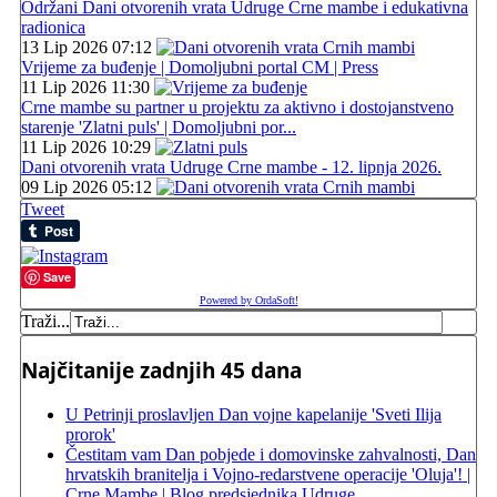
Održani Dani otvorenih vrata Udruge Crne mambe i edukativna
radionica
13 Lip 2026 07:12
Vrijeme za buđenje | Domoljubni portal CM | Press
11 Lip 2026 11:30
Crne mambe su partner u projektu za aktivno i dostojanstveno
starenje 'Zlatni puls' | Domoljubni por...
11 Lip 2026 10:29
Dani otvorenih vrata Udruge Crne mambe - 12. lipnja 2026.
09 Lip 2026 05:12
Tweet
Save
Powered by OrdaSoft!
Traži...
Najčitanije zadnjih 45 dana
U Petrinji proslavljen Dan vojne kapelanije 'Sveti Ilija
prorok'
Čestitam vam Dan pobjede i domovinske zahvalnosti, Dan
hrvatskih branitelja i Vojno-redarstvene operacije 'Oluja'! |
Crne Mambe | Blog predsjednika Udruge