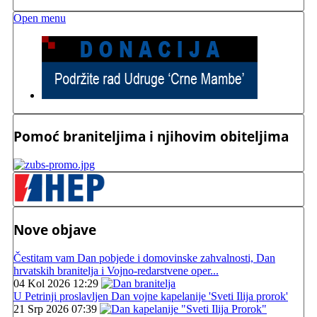
Open menu
Pomoć braniteljima i njihovim obiteljima
Nove objave
Čestitam vam Dan pobjede i domovinske zahvalnosti, Dan
hrvatskih branitelja i Vojno-redarstvene oper...
04 Kol 2026 12:29
U Petrinji proslavljen Dan vojne kapelanije 'Sveti Ilija prorok'
21 Srp 2026 07:39