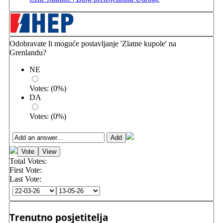
Odobravate li moguće postavljanje 'Zlatne kupole' na
Grenlandu?
NE
Votes:
(
0
%)
DA
Votes:
(
0
%)
Total Votes:
First Vote:
Last Vote:
Trenutno posjetitelja