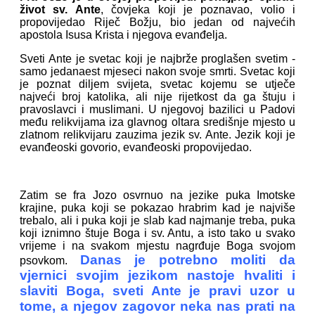
život sv. Ante
, čovjeka koji je poznavao, volio i
propovijedao Riječ Božju, bio jedan od najvećih
apostola Isusa Krista i njegova evanđelja.
Sveti Ante je svetac koji je najbrže proglašen svetim -
samo jedanaest mjeseci nakon svoje smrti. Svetac koji
je poznat diljem svijeta, svetac kojemu se utječe
najveći broj katolika, ali nije rijetkost da ga štuju i
pravoslavci i muslimani. U njegovoj bazilici u Padovi
među relikvijama iza glavnog oltara središnje mjesto u
zlatnom relikvijaru zauzima jezik sv. Ante. Jezik koji je
evanđeoski govorio, evanđeoski propovijedao.
Zatim se fra Jozo osvrnuo na jezike puka Imotske
krajine, puka koji se pokazao hrabrim kad je najviše
trebalo, ali i puka koji je slab kad najmanje treba, puka
koji iznimno štuje Boga i sv. Antu, a isto tako u svako
vrijeme i na svakom mjestu nagrđuje Boga svojom
Danas je potrebno moliti da
psovkom.
vjernici svojim jezikom nastoje hvaliti i
slaviti Boga, sveti Ante je pravi uzor u
tome, a njegov zagovor neka nas prati na