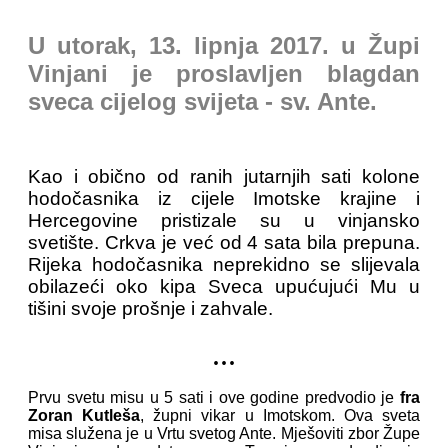
U utorak, 13. lipnja 2017. u Župi
Vinjani je proslavljen blagdan
sveca cijelog svijeta - sv. Ante.
Kao i obično od ranih jutarnjih sati kolone
hodočasnika iz cijele Imotske krajine i
Hercegovine pristizale su u vinjansko
svetište. Crkva je već od 4 sata bila prepuna.
Rijeka hodočasnika neprekidno se slijevala
obilazeći oko kipa Sveca upućujući Mu u
tišini svoje prošnje i zahvale.
...
Prvu svetu misu u 5 sati i ove godine predvodio je
fra
Zoran Kutleša
, župni vikar u Imotskom. Ova sveta
misa služena je u Vrtu svetog Ante. Mješoviti zbor Župe