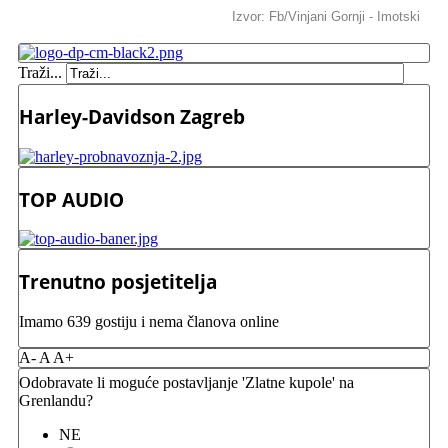
Izvor: Fb/Vinjani Gornji - Imotski
Traži...
Harley-Davidson Zagreb
TOP AUDIO
Trenutno posjetitelja
Imamo 639 gostiju i nema članova online
A-
A
A+
Odobravate li moguće postavljanje 'Zlatne kupole' na
Grenlandu?
NE