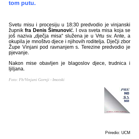
tom putu.
Svetu misu i procesiju u 18:30 predvodio je vinjanski
župnik
fra Denis Šimunovi
ć. I ova sveta misa koja se
još naziva „dječja misa“ služena je u Vrtu sv. Ante, a
okupila je mnoštvo djece i njihovih roditelja. Dječji zbor
Župe Vinjani pod ravnanjem s. Terezine predvodio je
pjevanje.
Nakon mise obavljen je blagoslov djece, trudnica i
ljiljana.
Foto: Fb/Vinjani Gornji - Imotski
Priredio: UCM