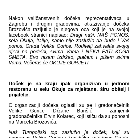
Nakon veličanstvenih dočeka reprezentativaca u
Zagrebu i drugim gradovima, otkazivanje dočeka
Brozovića razljutilo je njegova oca koji je na svojoj
facebook stranici napisao:
Dragi naši, NAŠ PONOS,
sela Okuja, Italije, samo nije zaslužio da bude i Vaš
ponos, Grada Velike Gorice. Roditelji zahvalite svojoj
djeci na podršci, svima Vama i NEKA PATI KOGA
SMETA. Evo nisam izdržao, plačem i pišem svima
Vama. Večeras će OKUJE GORJETI
.
Doček je na kraju ipak organiziran u jednom
restoranu u selu Okuje za mještane, širu obitelj i
prijatelje.
O organizaciji dočeka oglasili su se i gradonačelnik
Velike Gorice Držane Barišić i zamjenik
gradonačelnika Ervin Kolarec, koji ističu da su ponosni
na Marcela Brozovića.
Naš Turopoljski top zaslužio je doček, koji su
pripremali Velika Gorica i Turistička zajednica Grada.