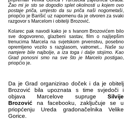
Žao mi je sto se dogodio splet okolnosti u kojem ovo
postaje priča, umjesto da su priča naši nogometaši
,
priopćio je Barišić uz napomenu da je otvoren za svaki
razgovor s Marcelom i obitelji Brozović.
Kolarec pak navodi kako je s Ivanom Brozovićem bilo
sve dogovoreno, glazbeni sastav, film o najljepšim
trenucima Marcela na svjetskom prvenstvu, posebno
opremljeno vozilo s razglasom, vatromet...
Naše su
namjere bile najbolje, a iza toga i dalje stojimo. Kao
Grad ponosni smo na sve što je Marcelo postigao
,
priopćio je.
Da je Grad organizirao doček i da je obitelj
Brozović bila upoznata s time svjedoči i
objava Marcelove supruge
Silvije
Brozović
na facebooku, zaključuje se u
priopćenju Ureda gradonačelnika Velike
Gorice.