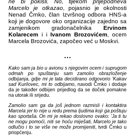
ne bi pokisli. No, tijekom prijepodneva
Marcelo je otkazao
, pojasnio je okolnosti
Nenad Črnko, član Izvršnog odbora HNS-a
koji je dogovore oko organizacije zajedno sa
zamjenikom gradonačelnika
Ervinom
Kolarecem
i i
Ivanom Brozovićem
, ocem
Marcela Brozovića, započeo već u Moskvi.
...
Kako sam ja bio u avionu s njegovim ocem i suprugom
odmah po spuštanju sam zamolio obrazloženje
odbijanja, gdje mi je tata decidirano odgovorio 'Kakav
sad Kurilovec, mi to odbijamo
, navodi Črnko i dodaje
da je također odbijen prijedlog da se doček pomakne
na utorak ili srijedu.
Zamolio sam ga da još jednom razmisli i kontaktira
Marcela jer to nije u redu prema ljudima koji ga poštuju
kao sportaša. On mi je rekao doslovno ovako: 'Ja ti tu
ne mogu pomoći, niti se hoću miješati, Marcelo je tako
odlučio i to se više ne može promijeniti
, tvrdi Črnko u
priopćenju.