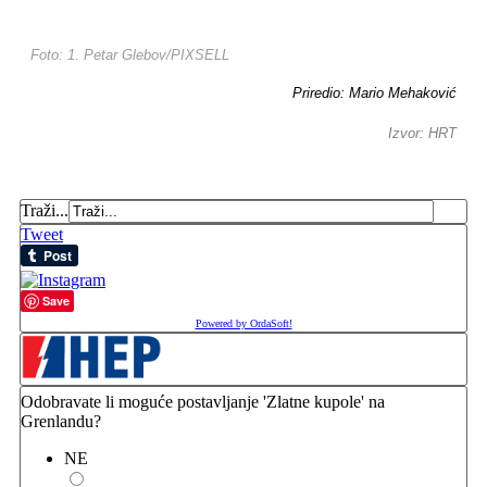
Foto: 1. Petar Glebov/PIXSELL
Priredio: Mario Mehaković
Izvor: HRT
Traži...
Tweet
Save
Powered by OrdaSoft!
Odobravate li moguće postavljanje 'Zlatne kupole' na
Grenlandu?
NE