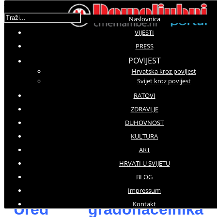
Traži...
Naslovnica
VIJESTI
PRESS
Molimo ocijenite
POVIJEST
Hrvatska kroz povijest
Prenosimo
Svijet kroz povijest
Četvrtak, 19 Srpanj 2018 13:03
Hitovi: 2703
RATOVI
ZDRAVLJE
PRESS
DUHOVNOST
KULTURA
PRENOSIMO
ART
HRVATI U SVIJETU
Doček je na kraju ipak organiziran
BLOG
u jednom restoranu u selu Okuje
Impressum
za mještane, širu obitelj i prijatelje
Kontakt
Ured gradonačelnika