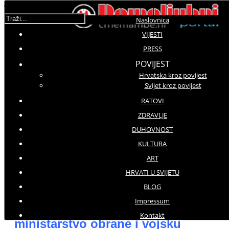
Traži...
Naslovnica
VIJESTI
PRESS
Molimo ocijenite
POVIJEST
Hrvatska kroz povijest
Prenosimo
Svijet kroz povijest
Ponedjeljak, 28 Studeni 2016 10:45
Hitovi: 3324
RATOVI
ZDRAVLJE
DUHOVNOST
KULTURA
PRESS
ART
PRENOSIMO
HRVATI U SVIJETU
'Možda su iscurile neke povjerljive informacije', navodi
BLOG
novinska agencija Kyodo
Impressum
Hakeri napali japansko
Kontakt
ministarstvo obrane i vojsku