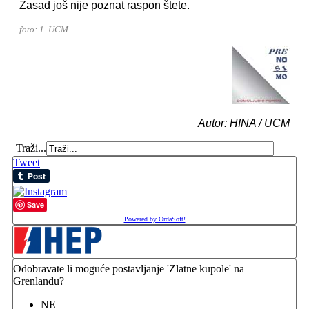
Zasad još nije poznat raspon štete.
foto: 1. UCM
Autor: HINA / UCM
Traži...
Tweet
Save
Powered by OrdaSoft!
Odobravate li moguće postavljanje 'Zlatne kupole' na
Grenlandu?
NE