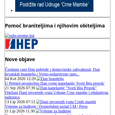
Pomoć braniteljima i njihovim obiteljima
Nove objave
Čestitam vam Dan pobjede i domovinske zahvalnosti, Dan
hrvatskih branitelja i Vojno-redarstvene oper...
04 Kol 2026 12:29
U Petrinji proslavljen Dan vojne kapelanije 'Sveti Ilija prorok'
21 Srp 2026 07:39
Održani Dani otvorenih vrata Udruge Crne mambe i edukativna
radionica
13 Lip 2026 07:12
Vrijeme za buđenje | Domoljubni portal CM | Press
11 Lip 2026 11:30