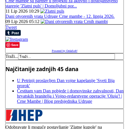
Crne mambe su partner u projektu za aktivno i dostojanstveno
starenje 'Zlatni puls' | Domoljubni por...
11 Lip 2026 10:29
Dani otvorenih vrata Udruge Crne mambe - 12. lipnja 2026.
09 Lip 2026 05:12
Tweet
Save
Powered by OrdaSoft!
Traži...
Najčitanije zadnjih 45 dana
U Petrinji proslavljen Dan vojne kapelanije 'Sveti Ilija
prorok'
Čestitam vam Dan pobjede i domovinske zahvalnosti, Dan
hrvatskih branitelja i Vojno-redarstvene operacije 'Oluja'! |
Crne Mambe | Blog predsjednika Udruge
Odobravate li moguće postavljanje 'Zlatne kupole' na