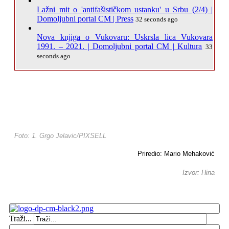
Lažni mit o 'antifašističkom ustanku' u Srbu (2/4) |
Domoljubni portal CM | Press
32 seconds ago
Nova knjiga o Vukovaru: Uskrsla lica Vukovara
1991. – 2021. | Domoljubni portal CM | Kultura
33
seconds ago
Foto: 1. Grgo Jelavic/PIXSELL
Priredio: Mario Mehaković
Izvor: Hina
Traži...