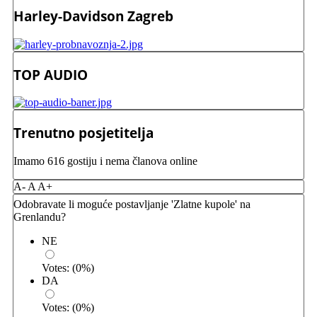
Harley-Davidson Zagreb
TOP AUDIO
Trenutno posjetitelja
Imamo 616 gostiju i nema članova online
A-
A
A+
Odobravate li moguće postavljanje 'Zlatne kupole' na
Grenlandu?
NE
Votes:
(
0
%)
DA
Votes:
(
0
%)