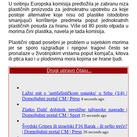
U svibnju Europska komisija predložila je zabranu niza
plastičnih proizvoda za jednokratnu upotrebu za koje
postoje alternative koje nisu od plastike istodobno
smanjujući korištenje predmeta poput jednokratnih
plastičnih posuda za hranu. Više od 80 posto otpada u
morima čini plastika, navela je tada komisija.
Plastični otpad posebni je problem u svjetskim morima
jer se sporo razgrađuje i njegovi tragovi često se
pronalaze u životinjskim vrstama poput kornjača, kitova
ili ptica kao i u plodovima mora kojima se hrane ljudi.
Drugi upravo čitaju...
Lažni mit o 'antifašističkom ustanku' u Srbu (3/4) |
Domoljubni portal CM | Press
4 seconds ago
Zlatko Dalić dobitnik prestižne talijanske nagrade |
Domoljubni portal CM | Sport
25 seconds ago
Švedski Gripen ili izraelski F16 Barak - ili nešto treće?
| Domoljubni portal CM | Press
26 seconds ago