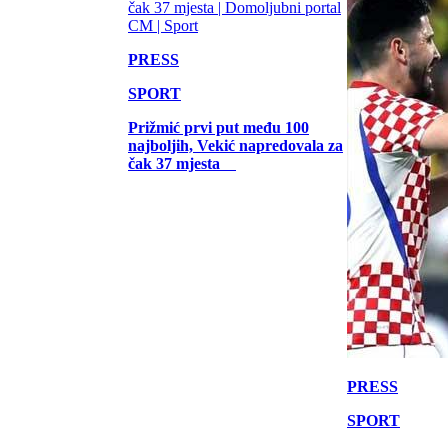
PRESS
SPORT
Prižmić prvi put među 100
najboljih, Vekić napredovala za
čak 37 mjesta
PRESS
SPORT