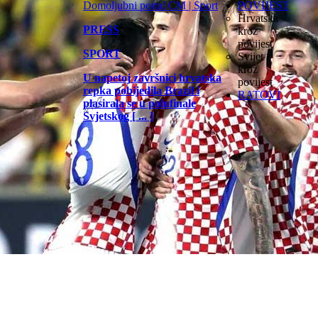
POVIJEST
Hrvatska
PRESS
kroz
povijest
SPORT
Svijet
kroz
U napetoj završnici hrvatska
povijest
repka pobijedila Brazil i
RATOVI
plasirala se u polufinale
Svjetskog [ ... ]