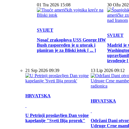
01 Tra 2026 15:08
30 Ožu 202
SVIJET
SVIJET
Nosač zrakoplova USS George HW
Bush raspoređen je u utorak i
Madrid je 
planiran je za Bliski istok [ ... ]
Washington
upravljani
izvođenje [ .
21 Srp 2026 09:39
13 Lip 2026 09:12
HRVATSKA
HRVATSKA
U Petrinji proslavljen Dan vojne
kapelanije "Sveti Ilija prorok"
Održani Dani otvor
Udruge Crne mamb