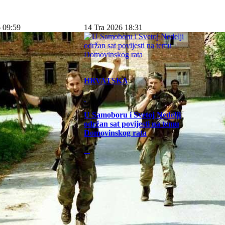
 09:59
14 Tra 2026 18:31
HRVATSKA
U Samoboru i Svetoj Nedelji
održan sat povijesti na temu
Domovinskog rata