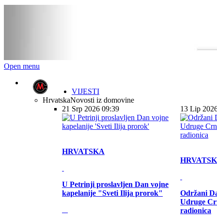
Open menu
VIJESTI
Hrvatska
Novosti iz domovine
21 Srp 2026 09:39
13 Lip 202
HRVATSKA
HRVATS
U Petrinji proslavljen Dan vojne
kapelanije "Sveti Ilija prorok"
Održani Da
Udruge Cr
radionica