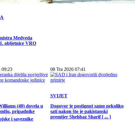
KA
inistra Medveda
. obljetnice VRO
 09:23
08 Tra 2026 07:41
SVIJET
illiams (40) dovela u
Dogovor je postignut samo nekoliko
emlju, pripadnike
sati nakon što je pakistanski
premijer Shehbaz Sharif [ ... ]
jske i saveznike