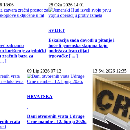
6 18:06
28 Ožu 2026 14:01
SVIJET
Eskalacija sada dovodi u pitanje i
već zabranio
hoće li jemenska skupina koju
u korištenje zajednički
podržava Iran ciljati
h zračnih baza za
trgovačke [ ... ]
.. ]
09 Lip 2026 07:12
13 Svi 2026 12:35
HRVATSKA
Dani otvorenih vrata Udruge
enih vrata
Crne mambe - 12. lipnja 2026.
e i