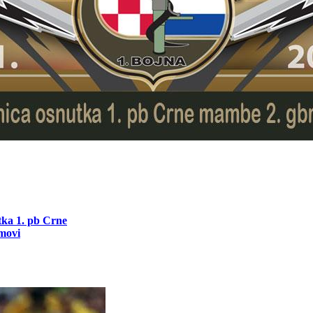
utka 1. pb Crne
movi