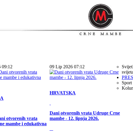
6 09:12
09 Lip 2026 07:12
Svijet
svijet
PRE
Sport
Kolu
HRVATSKA
KA
Dani otvorenih vrata Udruge Crne
ni otvorenih vrata
mambe - 12. lipnja 2026.
ne mambe i edukativna