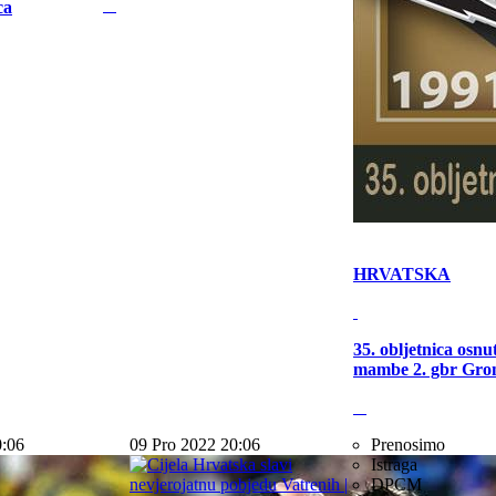
ca
HRVATSKA
35. obljetnica osn
mambe 2. gbr Gro
0:06
09 Pro 2022 20:06
Prenosimo
Istraga
DPCM