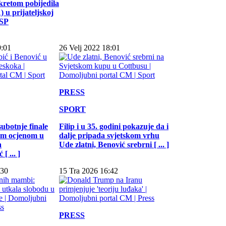
kretom pobijedila
 u prijateljskoj
 SP
9:01
26 Velj 2022 18:01
PRESS
SPORT
subotnje finale
Filip i u 35. godini pokazuje da i
jom ocjenom u
dalje pripada svjetskom vrhu
a
Ude zlatni, Benović srebrni [ ... ]
[ ... ]
:30
15 Tra 2026 16:42
PRESS