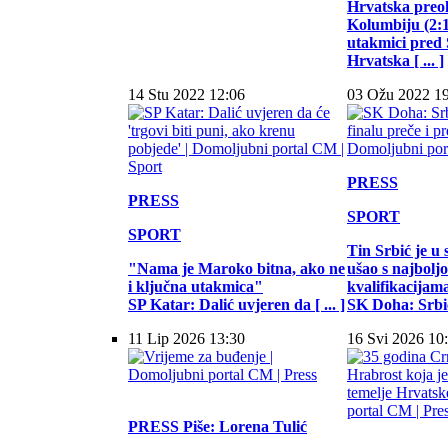
Hrvatska preo
Kolumbiju (2:1)
utakmici pred
Hrvatska [ ... ]
14 Stu 2022 12:06
03 Ožu 2022 1
PRESS
PRESS
SPORT
SPORT
Tin Srbić je u 
"Nama je Maroko bitna, ako ne
ušao s najbol
i ključna utakmica"
kvalifikacijam
SP Katar: Dalić uvjeren da [ ... ]
SK Doha: Srbić 
11 Lip 2026 13:30
16 Svi 2026 10
PRESS
Piše: Lorena Tulić