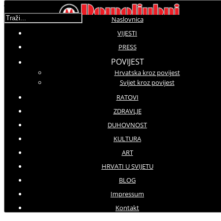
Traži...
Naslovnica
VIJESTI
Korisnička ocjena:
5
/
5
PRESS
POVIJEST
Hrvatska kroz povijest
Molimo ocijenite
Svijet kroz povijest
Prenosimo
RATOVI
Utorak, 04 Listopad 2016 03:25
ZDRAVLJE
Hitovi: 3420
DUHOVNOST
KULTURA
Čuvajte našu domovinu Hrvatsku
Zvonko Bušić
ART
HRVATI U SVIJETU
BLOG
Impressum
Kontakt