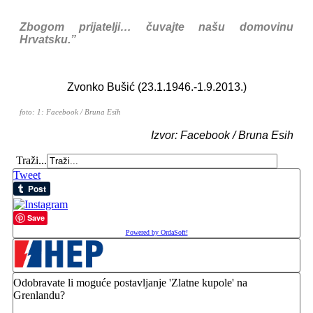
Zbogom prijatelji… čuvajte našu domovinu
Hrvatsku.”
Zvonko Bušić (23.1.1946.-1.9.2013.)
foto: 1: Facebook / Bruna Esih
Izvor: Facebook / Bruna Esih
Traži...
Tweet
Save
Powered by OrdaSoft!
Odobravate li moguće postavljanje 'Zlatne kupole' na
Grenlandu?