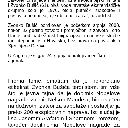
zatvorenici su jedan neidentificirani kolumbijski militant
i Zvonko Bušić (61), bivši vođa hrvatske ekstremističke
skupine koja je 1976. otela putnički zrakoplov i
postavila bombu koja je ubila policajca”, navodi list.
Zvonko Bušić pomilovan je početkom srpnja 2008.
nakon 32 godine zatvora i premješten iz zatvora Terre
Haute pod nadležnost Imigracijske i carinske službe
radi deportacije u Hrvatsku, bez prava na povratak u
Sjedinjene Države.
U Zagreb je stigao 24. srpnja u pratnji američkih
agenata.
Prema tome, smatram da je nekorektno
etiketirati Zvonka Bušića teroristom, tim više
što je javna tajna da je dobitnik Nobelove
nagrade za mir Nelson Mandela, bio osuđen
na doživotni zatvor za sabotaže i postavljanja
preko 200 eksplozivnih naprava. Isti slučaj je
i sa Jaserom Arafatom i Sharonom Perezom,
također dobitnicima Nobelove nagrade za