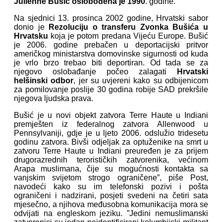
Julienne Bušić oslobođena je 1990
. godine.
Na sjednici 13. prosinca 2002 godine, Hrvatski sabor
donio je
Rezoluciju o transferu Zvonka Bušića u
Hrvatsku
koja je potom predana Vijeću Europe. Bušić
je 2006. godine prebačen u deportacijski pritvor
američkog ministarstva domovinske sigurnosti od kuda
je vrlo brzo trebao biti deportiran. Od tada se za
njegovo oslobađanje počeo zalagati
Hrvatski
helšinski odbor
, jer su uvjereni kako su odbijenicom
za pomilovanje poslije 30 godina robije SAD prekršile
njegova ljudska prava.
Bušić je u novi objekt zatvora Terre Haute u Indiani
premješten iz federalnog zatvora Allenwood u
Pennsylvaniji, gdje je u ljeto 2006. odslužio tridesetu
godinu zatvora. Bivši odjeljak za optuženike na smrt u
zatvoru Terre Haute u Indiani preuređen je za prijem
drugorazrednih terorističkih zatvorenika, većinom
Arapa muslimana, čije su mogućnosti kontakta sa
vanjskim svijetom strogo ograničene”, piše Post,
navodeći kako su im telefonski pozivi i pošta
ograničeni i nadzirani, posjeti svedeni na četiri sata
mjesečno, a njihova međusobna komunikacija mora se
odvijati na engleskom jeziku. ”Jedini nemuslimanski