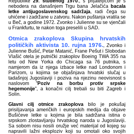
Republike
29. studenog 1970
., s prijateljicom je s
nebodera na današnjem Trgu bana Jelačića
bacala
letke antijugoslavenskog sadržaja
, radi čega su
uhićene i zadržane u zatvoru. Nakon puštanja vratila se
u Beč, a godine 1972. Zvonko i Julienne su se vjenčali
u Frankfurtu, te nakon toga preselili u SAD.
Otmica zrakoplova Skupina hrvatskih
političkih aktivista 10. rujna 1976.
, Zvonko i
Julienne Bušić, Petar Matanić, Frane Pešut i Slobodan
Vlašić otela je putnički zrakoplov Boeing TWA 355 na
letu od New Yorka do Chicaga sa 76 putnika, s
namjerom da iz njega izbace letke nad Londonom i
Parizom, u kojima se objašnjava hrvatski slučaj u
tadašnjoj Jugoslaviji i poziva na njezinu neovisnost s
naslovom ”
Poziv na borbu protiv srpske
hegemonije
”, a konačni cilj trebali su biti Zagreb i
Solin.
Glavni cilj otmice zrakoplova
bilo je pokušaj
prisiljavanja američkih i europskih medija da objave
Bušićeve letke u kojima je bila sadržana istina o
srpskom zlostavljanju hrvatskog naroda u Jugoslaviji.
Sa sobom nisu nosili oružje već materijal od kojeg su
napravili lažni eksploziv koji su omotali oko svojih