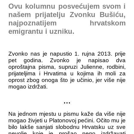
Ovu kolumnu posvećujem svom i
našem prijatelju Zvonku Bušiću,
najpoznatijem hrvatskom
emigrantu i uzniku.
Zvonko nas je napustio 1. rujna 2013. prije
pet godina. Zvonko je napisao dva
oproštajna pisma, supruzi Julienne, rodbini,
prijateljima i Hrvatima u kojima ih moli za
oprost zbog onoga što je učinio, jer više nije
mogao izdržati.
...
Na jednom mjestu u pismu kaže da više nije
mogao živjeti u Platonovoj pećini. Očito mu je
bilo lakše sanjati slobodnu Hrvatsku uz sve
nevolje koje je prošao nego izdržavati