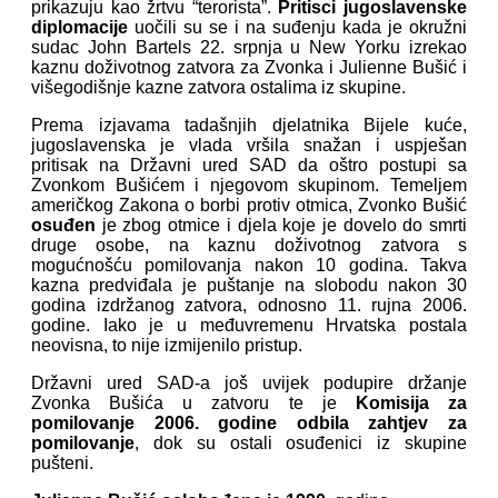
prikazuju kao žrtvu “terorista”.
Pritisci jugoslavenske
diplomacije
uočili su se i na suđenju kada je okružni
sudac John Bartels 22. srpnja u New Yorku izrekao
kaznu doživotnog zatvora za Zvonka i Julienne Bušić i
višegodišnje kazne zatvora ostalima iz skupine.
Prema izjavama tadašnjih djelatnika Bijele kuće,
jugoslavenska je vlada vršila snažan i uspješan
pritisak na Državni ured SAD da oštro postupi sa
Zvonkom Bušićem i njegovom skupinom. Temeljem
američkog Zakona o borbi protiv otmica, Zvonko Bušić
osuđen
je zbog otmice i djela koje je dovelo do smrti
druge osobe, na kaznu doživotnog zatvora s
mogućnošću pomilovanja nakon 10 godina. Takva
kazna predviđala je puštanje na slobodu nakon 30
godina izdržanog zatvora, odnosno 11. rujna 2006.
godine. Iako je u međuvremenu Hrvatska postala
neovisna, to nije izmijenilo pristup.
Državni ured SAD-a još uvijek podupire držanje
Zvonka Bušića u zatvoru te je
Komisija za
pomilovanje 2006. godine odbila zahtjev za
pomilovanje
, dok su ostali osuđenici iz skupine
pušteni.