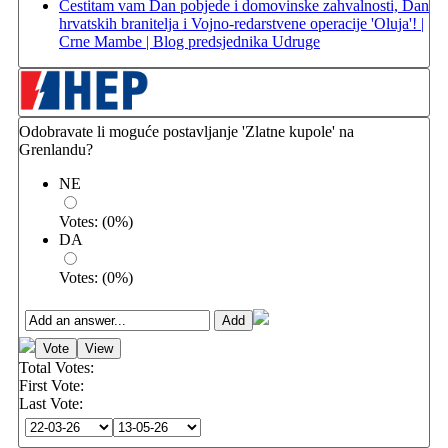
Čestitam vam Dan pobjede i domovinske zahvalnosti, Dan
hrvatskih branitelja i Vojno-redarstvene operacije 'Oluja'! |
Crne Mambe | Blog predsjednika Udruge
Odobravate li moguće postavljanje 'Zlatne kupole' na
Grenlandu?
NE
Votes:
(
0
%)
DA
Votes:
(
0
%)
Total Votes:
First Vote:
Last Vote: