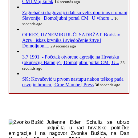
CM | Moj kutak
14 seconds ago
Zagrebački dragovoljci dali su velik doprinos u obrani
Slavonije | Domoljubni portal CM | U vihoru...
16
seconds ago
OPREZ, UZNEMIRUJUĆI SADRŽAJ! Borislav i
Azra - iskaz krvnika i svjedočenje žrtve |
Domoljubni...
29 seconds ago
3.7.1991. - Početak otvorene agresije na Hrvatsku
(okupacija Baranje) | Domoljubni portal CM | U...
33
seconds ago
SK: Kovačević u prvom nastupu nakon teškog pada
osvojio broncu | Crne Mambe | Press
36 seconds ago
Julienne Eden Schultz se ubrzo
uključila u rad hrvatske političke
emigracije i na nagovor Zvonka Bušića, na Dan