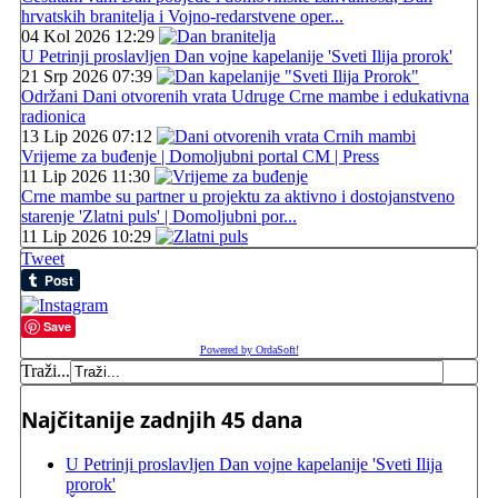
hrvatskih branitelja i Vojno-redarstvene oper...
04 Kol 2026 12:29
U Petrinji proslavljen Dan vojne kapelanije 'Sveti Ilija prorok'
21 Srp 2026 07:39
Održani Dani otvorenih vrata Udruge Crne mambe i edukativna
radionica
13 Lip 2026 07:12
Vrijeme za buđenje | Domoljubni portal CM | Press
11 Lip 2026 11:30
Crne mambe su partner u projektu za aktivno i dostojanstveno
starenje 'Zlatni puls' | Domoljubni por...
11 Lip 2026 10:29
Tweet
Save
Powered by OrdaSoft!
Traži...
Najčitanije zadnjih 45 dana
U Petrinji proslavljen Dan vojne kapelanije 'Sveti Ilija
prorok'