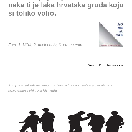
neka ti je laka hrvatska gruda koju
si toliko volio.
Foto: 1. UCM, 2. nacional.hr, 3. cro-eu.com
Autor: Pero Kovačević
Ovaj materijal sufinanciran je sredstvima Fonda za poticanje pluralizma i
raznovrsnosti elektroničkih medija.