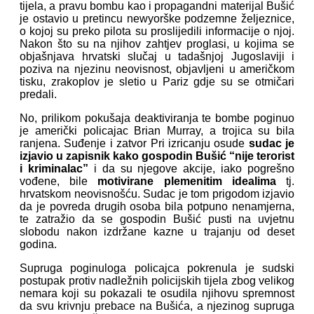
tijela, a pravu bombu kao i propagandni materijal Bušić
je ostavio u pretincu newyorške podzemne željeznice,
o kojoj su preko pilota su proslijedili informacije o njoj.
Nakon što su na njihov zahtjev proglasi, u kojima se
objašnjava hrvatski slučaj u tadašnjoj Jugoslaviji i
poziva na njezinu neovisnost, objavljeni u američkom
tisku, zrakoplov je sletio u Pariz gdje su se otmičari
predali.
No, prilikom pokušaja deaktiviranja te bombe poginuo
je američki policajac Brian Murray, a trojica su bila
ranjena. Suđenje i zatvor Pri izricanju osude
sudac je
izjavio u zapisnik kako
gospodin Bušić “nije terorist
i kriminalac”
i da su njegove akcije, iako pogrešno
vođene, bile
motivirane plemenitim idealima
tj.
hrvatskom neovisnošću. Sudac je tom prigodom izjavio
da je povreda drugih osoba bila potpuno nenamjerna,
te zatražio da se gospodin Bušić pusti na uvjetnu
slobodu nakon izdržane kazne u trajanju od deset
godina.
Supruga poginuloga policajca pokrenula je sudski
postupak protiv nadležnih policijskih tijela zbog velikog
nemara koji su pokazali te osudila njihovu spremnost
da svu krivnju prebace na Bušića, a njezinog supruga