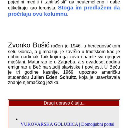
pojedini mediji i „antifašisti“ ga neutemeljeno i dalje
Stoga im predlažem da
etiketiraju kao terorista.
pročitaju ovu kolumnu
.
Zvonko Bušić
rođen je 1946. u hercegovačkom
selu Gorica, a gimnaziju je završio u Imotskom kad je
dobio nadimak Taik kojim ga zovu i pamte svi njegovi
mještani. Maturirao je u Zagrebu, a s dvadeset godina
emigrirao u Beč na studij slavistike i povijesti. U Beču
je tri godine kasnije, 1969. upoznao američku
studenticu
Julien Eden Schultz
, koja je usavršavala
znanje njemačkog jezika.
Drugi upravo čitaju...
VUKOVARSKA GOLUBICA | Domoljubni portal