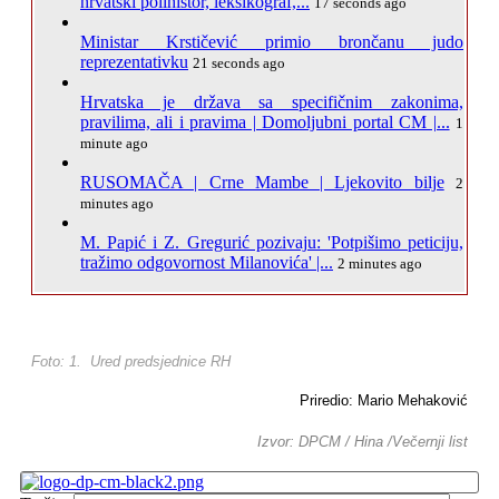
hrvatski polihistor, leksikograf,...
17 seconds ago
Ministar Krstičević primio brončanu judo
reprezentativku
21 seconds ago
Hrvatska je država sa specifičnim zakonima,
pravilima, ali i pravima | Domoljubni portal CM |...
1
minute ago
RUSOMAČA | Crne Mambe | Ljekovito bilje
2
minutes ago
M. Papić i Z. Gregurić pozivaju: 'Potpišimo peticiju,
tražimo odgovornost Milanovića' |...
2 minutes ago
Foto: 1. Ured predsjednice RH
Priredio: Mario Mehaković
Izvor: DPCM / Hina /Večernji list