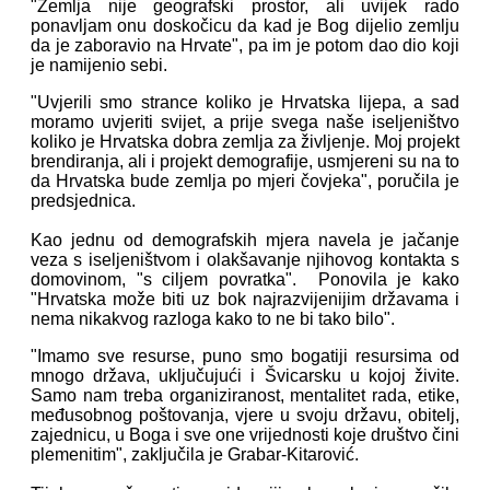
"Zemlja nije geografski prostor, ali uvijek rado
ponavljam onu doskočicu da kad je Bog dijelio zemlju
da je zaboravio na Hrvate", pa im je potom dao dio koji
je namijenio sebi.
"Uvjerili smo strance koliko je Hrvatska lijepa, a sad
moramo uvjeriti svijet, a prije svega naše iseljeništvo
koliko je Hrvatska dobra zemlja za življenje. Moj projekt
brendiranja, ali i projekt demografije, usmjereni su na to
da Hrvatska bude zemlja po mjeri čovjeka", poručila je
predsjednica.
Kao jednu od demografskih mjera navela je jačanje
veza s iseljeništvom i olakšavanje njihovog kontakta s
domovinom, "s ciljem povratka". Ponovila je kako
"Hrvatska može biti uz bok najrazvijenijim državama i
nema nikakvog razloga kako to ne bi tako bilo".
"Imamo sve resurse, puno smo bogatiji resursima od
mnogo država, uključujući i Švicarsku u kojoj živite.
Samo nam treba organiziranost, mentalitet rada, etike,
međusobnog poštovanja, vjere u svoju državu, obitelj,
zajednicu, u Boga i sve one vrijednosti koje društvo čini
plemenitim", zaključila je Grabar-Kitarović.