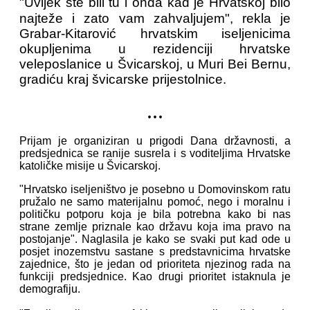
"Uvijek ste bili tu i onda kad je Hrvatskoj bilo
najteže i zato vam zahvaljujem", rekla je
Grabar-Kitarović hrvatskim iseljenicima
okupljenima u rezidenciji hrvatske
veleposlanice u Švicarskoj, u Muri Bei Bernu,
gradiću kraj švicarske prijestolnice.
...
Prijam je organiziran u prigodi Dana državnosti, a
predsjednica se ranije susrela i s voditeljima Hrvatske
katoličke misije u Švicarskoj.
"Hrvatsko iseljeništvo je posebno u Domovinskom ratu
pružalo ne samo materijalnu pomoć, nego i moralnu i
političku potporu koja je bila potrebna kako bi nas
strane zemlje priznale kao državu koja ima pravo na
postojanje". Naglasila je kako se svaki put kad ode u
posjet inozemstvu sastane s predstavnicima hrvatske
zajednice, što je jedan od prioriteta njezinog rada na
funkciji predsjednice. Kao drugi prioritet istaknula je
demografiju.