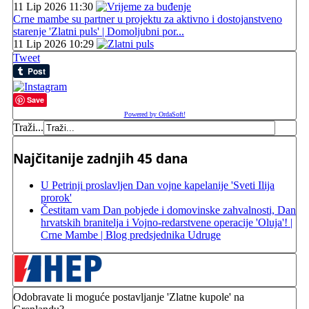
11 Lip 2026 11:30
Crne mambe su partner u projektu za aktivno i dostojanstveno
starenje 'Zlatni puls' | Domoljubni por...
11 Lip 2026 10:29
Tweet
Save
Powered by OrdaSoft!
Traži...
Najčitanije zadnjih 45 dana
U Petrinji proslavljen Dan vojne kapelanije 'Sveti Ilija
prorok'
Čestitam vam Dan pobjede i domovinske zahvalnosti, Dan
hrvatskih branitelja i Vojno-redarstvene operacije 'Oluja'! |
Crne Mambe | Blog predsjednika Udruge
Odobravate li moguće postavljanje 'Zlatne kupole' na