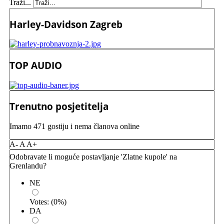
Traži...
Harley-Davidson Zagreb
TOP AUDIO
Trenutno posjetitelja
Imamo 471 gostiju i nema članova online
A-
A
A+
Odobravate li moguće postavljanje 'Zlatne kupole' na
Grenlandu?
NE
Votes:
(
0
%)
DA