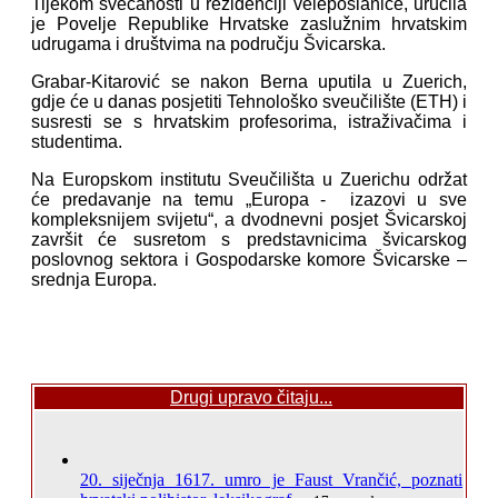
Tijekom svečanosti u rezidenciji veleposlanice, uručila
je Povelje Republike Hrvatske zaslužnim hrvatskim
udrugama i društvima na području Švicarska.
Grabar-Kitarović se nakon Berna uputila u Zuerich,
gdje će u danas posjetiti Tehnološko sveučilište (ETH) i
susresti se s hrvatskim profesorima, istraživačima i
studentima.
Na Europskom institutu Sveučilišta u Zuerichu održat
će predavanje na temu „Europa - izazovi u sve
kompleksnijem svijetu“, a dvodnevni posjet Švicarskoj
završit će susretom s predstavnicima švicarskog
poslovnog sektora i Gospodarske komore Švicarske –
srednja Europa.
Drugi upravo čitaju...
20. siječnja 1617. umro je Faust Vrančić, poznati