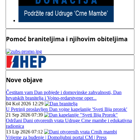
Pomoć braniteljima i njihovim obiteljima
Nove objave
Čestitam vam Dan pobjede i domovinske zahvalnosti, Dan
hrvatskih branitelja i Vojno-redarstvene oper...
04 Kol 2026 12:29
U Petrinji proslavljen Dan vojne kapelanije 'Sveti Ilija prorok'
21 Srp 2026 07:39
Održani Dani otvorenih vrata Udruge Crne mambe i edukativna
radionica
13 Lip 2026 07:12
Vrijeme za buđenje | Domoljubni portal CM | Press