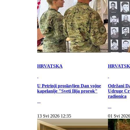
HRVATSKA
HRVATS
U Petrinji proslavljen Dan vojne
Održani Da
kapelanije "Sveti Ilija prorok"
Udruge Cr
radionica
13 Svi 2026 12:35
01 Svi 2026