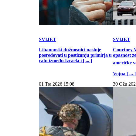
SVIJET
SVIJET
Libanonski dužnosnici nastoje
Courtney W
posredovati u postizanju primirja u
opasnost z
ratu između Izraela i [ ... ]
američke vo
Vojna [ ... ]
01 Tra 2026 15:08
30 Ožu 202