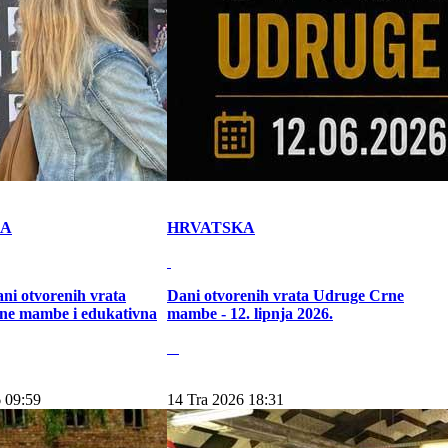
KA
HRVATSKA
ni otvorenih vrata
Dani otvorenih vrata Udruge Crne
ne mambe i edukativna
mambe - 12. lipnja 2026.
 09:59
14 Tra 2026 18:31