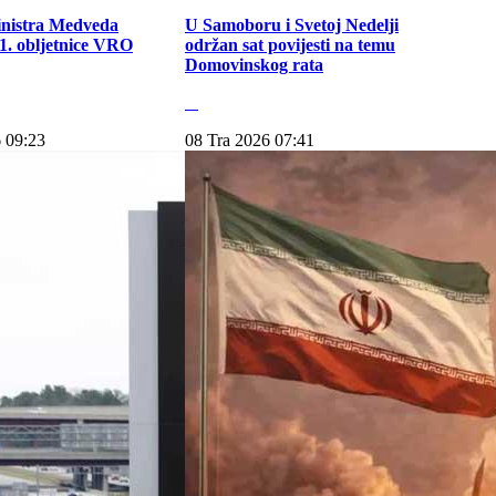
inistra Medveda
U Samoboru i Svetoj Nedelji
. obljetnice VRO
održan sat povijesti na temu
Domovinskog rata
 09:23
08 Tra 2026 07:41