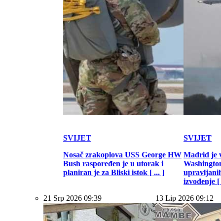
SVIJET
SVIJET
Nosač zrakoplova USS George HW
Madrid je 
Bush raspoređen je u utorak i
Washington
planiran je za Bliski istok [ ... ]
upravljani
izvođenje [ .
21 Srp 2026 09:39
13 Lip 2026 09:12