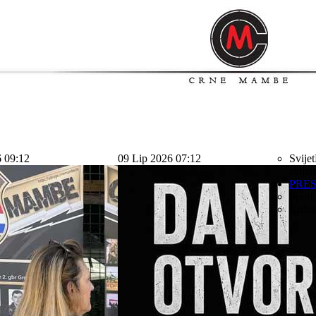
6 09:12
09 Lip 2026 07:12
Svijet
svijet
PRE
Sport
Kolu