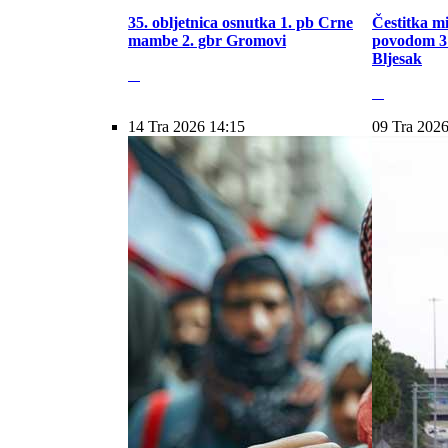
35. obljetnica osnutka 1. pb Crne
Čestitka m
mambe 2. gbr Gromovi
povodom 31
Bljesak
14 Tra 2026 14:15
09 Tra 2026