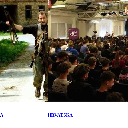
KA
HRVATSKA