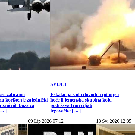
SVIJET
već zabranio
Eskalacija sada dovodi u pitanje i
u korištenje zajednički
hoće li jemenska skupina koju
h zračnih baza za
podržava Iran ciljati
.. ]
trgovačke [ ... ]
09 Lip 2026 07:12
13 Svi 2026 12:35