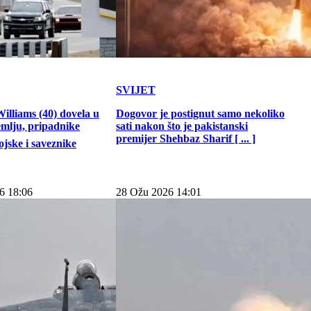
SVIJET
illiams (40) dovela u
Dogovor je postignut samo nekoliko
emlju, pripadnike
sati nakon što je pakistanski
premijer Shehbaz Sharif [ ... ]
jske i saveznike
6 18:06
28 Ožu 2026 14:01