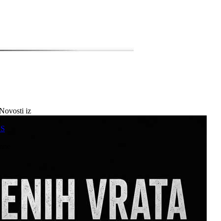
Novosti iz
a
SS
mne