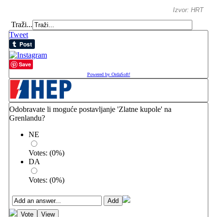
Izvor: HRT
Traži...
Tweet
Save
Powered by OrdaSoft!
Odobravate li moguće postavljanje 'Zlatne kupole' na
Grenlandu?
NE
Votes:
(
0
%)
DA
Votes:
(
0
%)