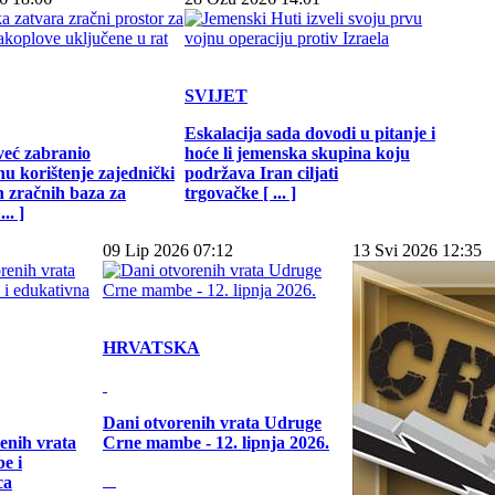
SVIJET
Eskalacija sada dovodi u pitanje i
već zabranio
hoće li jemenska skupina koju
u korištenje zajednički
podržava Iran ciljati
h zračnih baza za
trgovačke [ ... ]
.. ]
09 Lip 2026 07:12
13 Svi 2026 12:35
HRVATSKA
Dani otvorenih vrata Udruge
enih vrata
Crne mambe - 12. lipnja 2026.
e i
ca