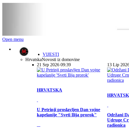
Open menu
VIJESTI
Hrvatska
Novosti iz domovine
21 Srp 2026 09:39
13 Lip 202
HRVATSKA
HRVATS
U Petrinji proslavljen Dan vojne
kapelanije "Sveti Ilija prorok"
Održani Da
Udruge Cr
radionica