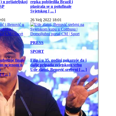
 u prijateljskoj
repka pobijedila Brazil i
 SP
plasirala se u polufinale
Svjetskog [ ... ]
9:01
26 Velj 2022 18:01
PRESS
SPORT
subotnje finale
Filip i u 35. godini pokazuje da i
jom ocjenom u
dalje pripada svjetskom vrhu
a
Ude zlatni, Benović srebrni [ ... ]
[ ... ]