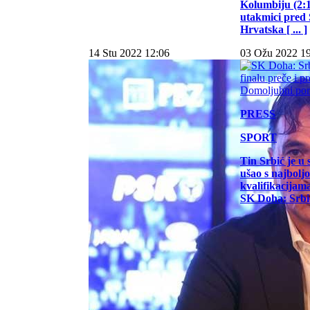
Kolumbiju (2:1)
utakmici pred
Hrvatska [ ... ]
14 Stu 2022 12:06
03 Ožu 2022 1
PRESS
SPORT
Tin Srbić je u 
ušao s najbol
kvalifikacijam
SK Doha: Srbić 