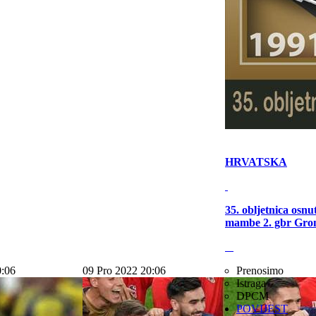
HRVATSKA
35. obljetnica osn
mambe 2. gbr Gro
0:06
09 Pro 2022 20:06
Prenosimo
Istraga
DPCM
POVIJEST