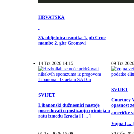
HRVATSKA
35. obljetnica osnutka 1. pb Crne
mambe 2. gbr Gromovi
14 Tra 2026 14:15
09 Tra 2026
SVIJET
SVIJET
Courtney W
Libanonski dužnosnici nastoje
opasnost z
posredovati u postizanju primirja u
američke vo
ratu između Izraela i [ ... ]
Vojna [ ... ]
01 Tra 2026 15:08
30 Ožu 202