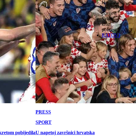
Hrvatska
kroz
povijest
Svijet
kroz
povijest
RATOVI
PRESS
SPORT
kretom pobijedila
U napetoj završnici hrvatska