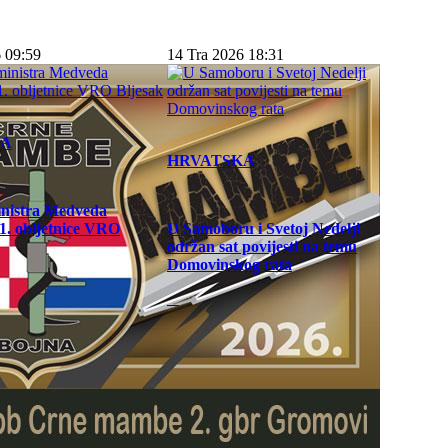
 09:59
14 Tra 2026 18:31
KA
HRVATSKA
inistra Medveda
. obljetnice VRO
U Samoboru i Svetoj Nedelji
održan sat povijesti na temu
Domovinskog rata