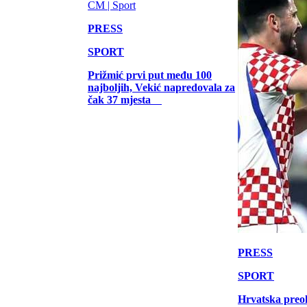
PRESS
SPORT
Prižmić prvi put među 100
najboljih, Vekić napredovala za
čak 37 mjesta
PRESS
SPORT
Hrvatska preo