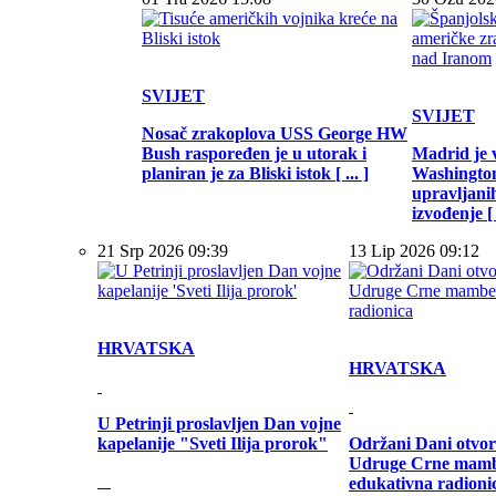
SVIJET
SVIJET
Nosač zrakoplova USS George HW
Bush raspoređen je u utorak i
Madrid je 
planiran je za Bliski istok [ ... ]
Washington
upravljani
izvođenje [ .
21 Srp 2026 09:39
13 Lip 2026 09:12
HRVATSKA
HRVATSKA
U Petrinji proslavljen Dan vojne
kapelanije "Sveti Ilija prorok"
Održani Dani otvor
Udruge Crne mamb
edukativna radioni