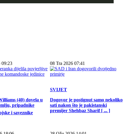
 09:23
08 Tra 2026 07:41
SVIJET
illiams (40) dovela u
Dogovor je postignut samo nekoliko
emlju, pripadnike
sati nakon što je pakistanski
premijer Shehbaz Sharif [ ... ]
jske i saveznike
6 18:06
28 Ožu 2026 14:01