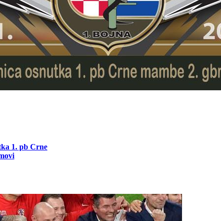
utka 1. pb Crne
movi