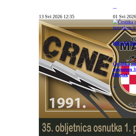
13 Svi 2026 12:35
01 Svi 2026
HRVATS
Čestitka m
povodom 31
Bljesak