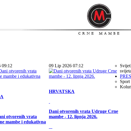
6 09:12
09 Lip 2026 07:12
Svijet
svijet
PRE
Sport
Kolu
HRVATSKA
KA
Dani otvorenih vrata Udruge Crne
ni otvorenih vrata
mambe - 12. lipnja 2026.
ne mambe i edukativna