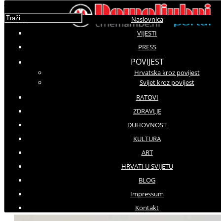
Traži...
Naslovnica
VIJESTI
PRESS
Molimo ocijenite
POVIJEST
Hrvatska kroz povijest
Vijesti iz domovine
Svijet kroz povijest
Srijeda, 09 Kolovoz 2017 14:39
Hitovi: 3055
RATOVI
ZDRAVLJE
Angažirane sve vatrogasne snage
DUHOVNOST
s otoka
KULTURA
ART
Požar na Braču brzo se
HRVATI U SVIJETU
širi
BLOG
Impressum
Kontakt