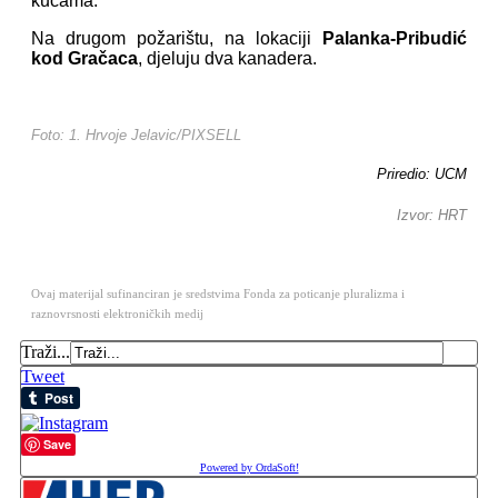
kućama.
Na drugom požarištu, na lokaciji
Palanka-Pribudić
kod Gračaca
, djeluju dva kanadera.
Foto: 1. Hrvoje Jelavic/PIXSELL
Priredio: UCM
Izvor: HRT
Ovaj materijal sufinanciran je sredstvima Fonda za poticanje pluralizma i
raznovrsnosti elektroničkih medij
Traži...
Tweet
Save
Powered by OrdaSoft!