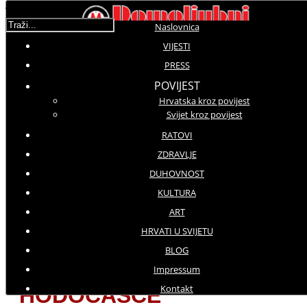
Traži...
Naslovnica
VIJESTI
PRESS
Molimo ocijenite
POVIJEST
Hrvatska kroz povijest
Vijesti iz domovine
Svijet kroz povijest
Nedjelja, 01 Listopad 2017 13:15
Hitovi: 2576
RATOVI
ZDRAVLJE
Svečano misno slavlje predvodio
DUHOVNOST
je zadarski nadbiskup
KULTURA
mons.
Želimir Puljić
ART
HRVATI U SVIJETU
25. HRVATSKO VOJNO-
BLOG
REDARSTVENO
Impressum
Kontakt
HODOČAŠĆE