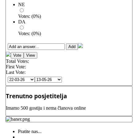
NE
Votes:
(
0
%)
DA
Votes:
(
0
%)
Total Votes:
First Vote:
Last Vote:
Trenutno posjetitelja
Imamo 500 gostiju i nema članova online
Pratite nas...