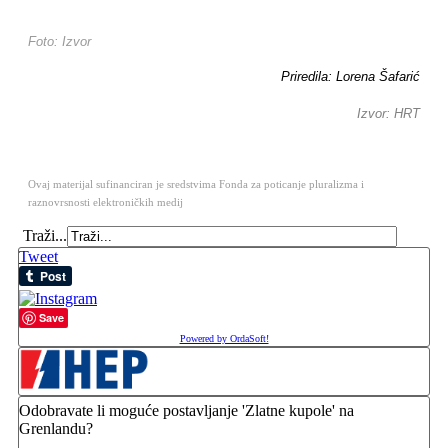
Foto: Izvor
Priredila: Lorena Šafarić
Izvor: HRT
Ovaj materijal sufinanciran je sredstvima Fonda za poticanje pluralizma i
raznovrsnosti elektroničkih medij
Traži...
Tweet
Save
Powered by OrdaSoft!
Odobravate li moguće postavljanje 'Zlatne kupole' na
Grenlandu?