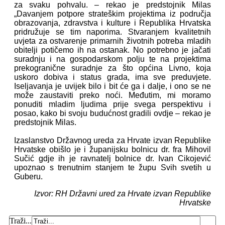
za svaku pohvalu. – rekao je predstojnik Milas
„Davanjem potpore strateškim projektima iz područja
obrazovanja, zdravstva i kulture i Republika Hrvatska
pridružuje se tim naporima. Stvaranjem kvalitetnih
uvjeta za ostvarenje primarnih životnih potreba mladih
obitelji potičemo ih na ostanak. No potrebno je jačati
suradnju i na gospodarskom polju te na projektima
prekogranične suradnje za što općina Livno, koja
uskoro dobiva i status grada, ima sve preduvjete.
Iseljavanja je uvijek bilo i bit će ga i dalje, i ono se ne
može zaustaviti preko noći. Međutim, mi moramo
ponuditi mladim ljudima prije svega perspektivu i
posao, kako bi svoju budućnost gradili ovdje – rekao je
predstojnik Milas.
Izaslanstvo Državnog ureda za Hrvate izvan Republike
Hrvatske obišlo je i županijsku bolnicu dr. fra Mihovil
Sučić gdje ih je ravnatelj bolnice dr. Ivan Cikojević
upoznao s trenutnim stanjem te župu Svih svetih u
Guberu.
Izvor: RH Državni ured za Hrvate izvan Republike
Hrvatske
Traži...