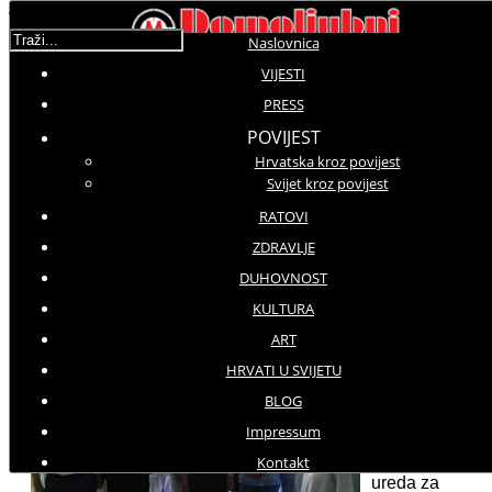
Traži...
Naslovnica
VIJESTI
PRESS
Molimo ocijenite
POVIJEST
Hrvatska kroz povijest
Vijesti iz domovine
Svijet kroz povijest
Četvrtak, 21 Srpanj 2016 10:00
Hitovi: 93430
RATOVI
ZDRAVLJE
Državni ured za Hrvate izvan Republike Hrvatske
DUHOVNOST
Izaslanstvo Državnog ureda u općini Livno
KULTURA
ART
U srijedu,
HRVATI U SVIJETU
20. srpnja,
BLOG
Zvonko
Milas,
Impressum
predstojnik
Kontakt
Državnog
ureda za