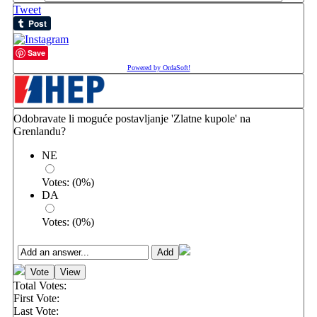
Tweet
Save
Powered by OrdaSoft!
Odobravate li moguće postavljanje 'Zlatne kupole' na
Grenlandu?
NE
Votes:
(
0
%)
DA
Votes:
(
0
%)
Total Votes:
First Vote:
Last Vote: