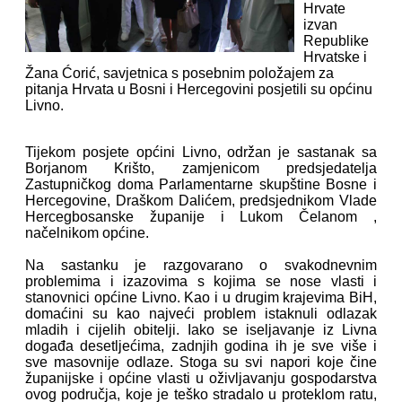
Hrvate
izvan
Republike
Hrvatske i
Žana Ćorić, savjetnica s posebnim položajem za
pitanja Hrvata u Bosni i Hercegovini posjetili su općinu
Livno.
Tijekom posjete općini Livno, održan je sastanak sa
Borjanom Krišto, zamjenicom predsjedatelja
Zastupničkog doma Parlamentarne skupštine Bosne i
Hercegovine, Draškom Dalićem, predsjednikom Vlade
Hercegbosanske županije i Lukom Čelanom ,
načelnikom općine.
Na sastanku je razgovarano o svakodnevnim
problemima i izazovima s kojima se nose vlasti i
stanovnici općine Livno. Kao i u drugim krajevima BiH,
domaćini su kao najveći problem istaknuli odlazak
mladih i cijelih obitelji. Iako se iseljavanje iz Livna
događa desetljećima, zadnjih godina ih je sve više i
sve masovnije odlaze. Stoga su svi napori koje čine
županijske i općine vlasti u oživljavanju gospodarstva
ovog područja, koje je teško stradalo u proteklom ratu,