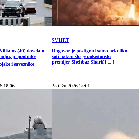
SVIJET
illiams (40) dovela u
Dogovor je postignut samo nekoliko
emlju, pripadnike
sati nakon što je pakistanski
premijer Shehbaz Sharif [ ... ]
jske i saveznike
6 18:06
28 Ožu 2026 14:01