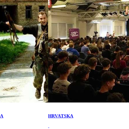
KA
HRVATSKA