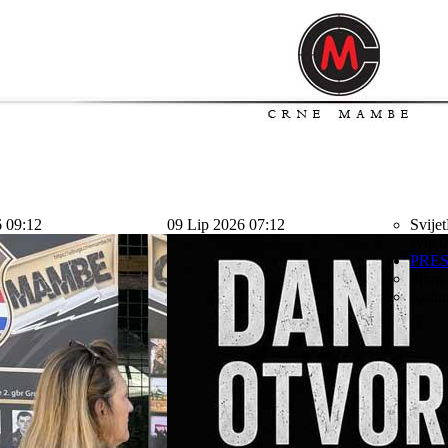
6 09:12
09 Lip 2026 07:12
Svijet
svijet
PRE
Sport
Kolu