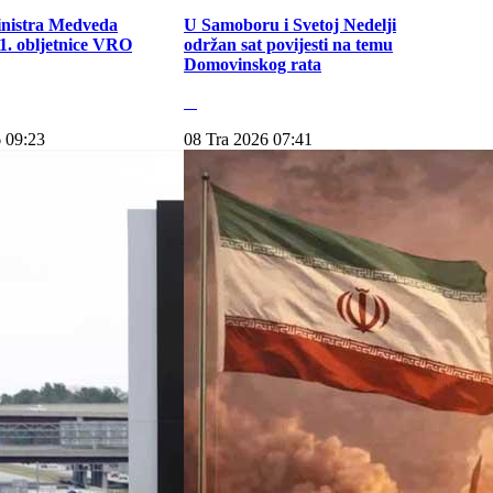
inistra Medveda
U Samoboru i Svetoj Nedelji
. obljetnice VRO
održan sat povijesti na temu
Domovinskog rata
 09:23
08 Tra 2026 07:41