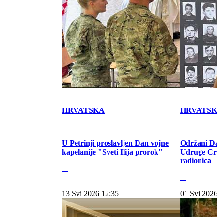
HRVATSKA
HRVATS
U Petrinji proslavljen Dan vojne
Održani Da
kapelanije "Sveti Ilija prorok"
Udruge Cr
radionica
13 Svi 2026 12:35
01 Svi 2026