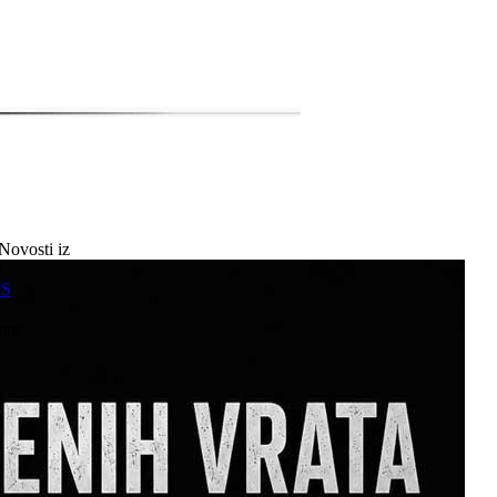
Novosti iz
a
SS
mne