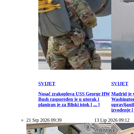
SVIJET
SVIJET
Nosač zrakoplova USS George HW
Madrid je 
Bush raspoređen je u utorak i
Washington
planiran je za Bliski istok [ ... ]
upravljani
izvođenje [ .
21 Srp 2026 09:39
13 Lip 2026 09:12