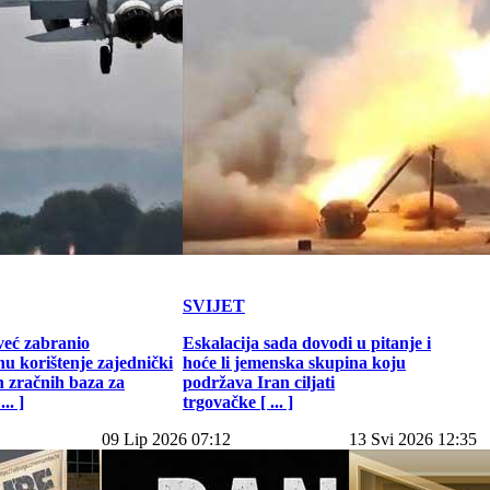
SVIJET
već zabranio
Eskalacija sada dovodi u pitanje i
u korištenje zajednički
hoće li jemenska skupina koju
h zračnih baza za
podržava Iran ciljati
.. ]
trgovačke [ ... ]
09 Lip 2026 07:12
13 Svi 2026 12:35