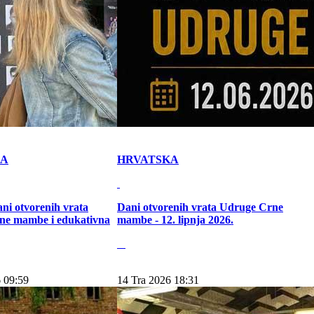
KA
HRVATSKA
ni otvorenih vrata
Dani otvorenih vrata Udruge Crne
ne mambe i edukativna
mambe - 12. lipnja 2026.
 09:59
14 Tra 2026 18:31