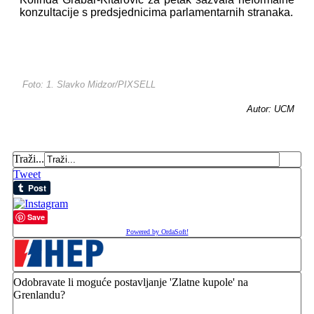
konzultacije s predsjednicima parlamentarnih stranaka.
Foto: 1. Slavko Midzor/PIXSELL
Autor: UCM
Traži...
Tweet
Save
Powered by OrdaSoft!
Odobravate li moguće postavljanje 'Zlatne kupole' na
Grenlandu?