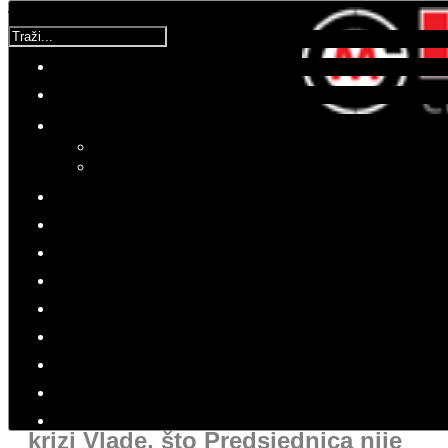
Traži...
Novosti Iz Domovine
Detalji
Kategorija:
Vijesti iz domovine
Objavljeno: 03 Svibanj 2017
Hitovi: 3583
Korisnička ocjena:
5
/
5
Molimo ocijenite
Usred obilaska vojarne "Croatia" i
pregleda naoružanja, novinari
Predsjednicu tražili komentar o
krizi Vlade, što Predsjednica nije