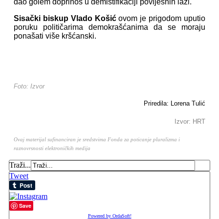
dao golem doprinos u demistifikaciji povijesnih laži.
Sisački biskup Vlado Košić
ovom je prigodom uputio
poruku političarima demokrašćanima da se moraju
ponašati više kršćanski.
Foto: Izvor
Priredila: Lorena Tulić
Izvor: HRT
Ovaj materijal sufinanciran je sredstvima Fonda za poticanje pluralizma i
raznovrsnosti elektroničkih medija
Traži...
Tweet
Save
Powered by OrdaSoft!