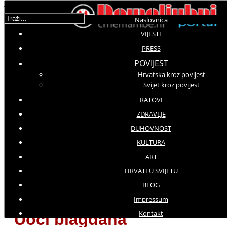
Traži...
Naslovnica
VIJESTI
Korisnička ocjena:
5
/
5
PRESS
POVIJEST
Hrvatska kroz povijest
Molimo ocijenite
Svijet kroz povijest
Vijesti iz domovine
RATOVI
Petak, 09 Veljača 2018 17:16
ZDRAVLJE
Hitovi: 2221
DUHOVNOST
KULTURA
Harris: Knjiga je moj odgovor na
ART
sve neopravdane napade na
HRVATI U SVIJETU
nadbiskupa, a pisao sam je u želji
BLOG
da se čuje istina
Impressum
Kontakt
Uoči blagdana