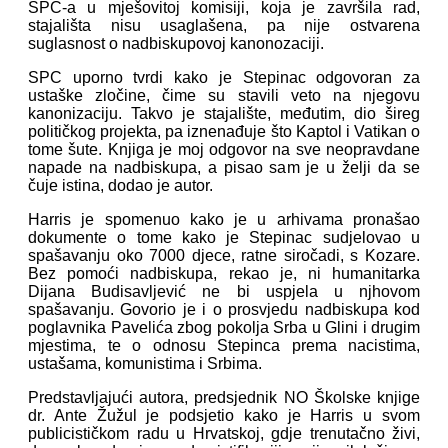
SPC-a u mješovitoj komisiji, koja je završila rad,
stajališta nisu usaglašena, pa nije ostvarena
suglasnost o nadbiskupovoj kanonozaciji.
SPC uporno tvrdi kako je Stepinac odgovoran za
ustaške zločine, čime su stavili veto na njegovu
kanonizaciju. Takvo je stajalište, međutim, dio šireg
političkog projekta, pa iznenađuje što Kaptol i Vatikan o
tome šute. Knjiga je moj odgovor na sve neopravdane
napade na nadbiskupa, a pisao sam je u želji da se
čuje istina, dodao je autor.
Harris je spomenuo kako je u arhivama pronašao
dokumente o tome kako je Stepinac sudjelovao u
spašavanju oko 7000 djece, ratne siročadi, s Kozare.
Bez pomoći nadbiskupa, rekao je, ni humanitarka
Dijana Budisavljević ne bi uspjela u njhovom
spašavanju. Govorio je i o prosvjedu nadbiskupa kod
poglavnika Pavelića zbog pokolja Srba u Glini i drugim
mjestima, te o odnosu Stepinca prema nacistima,
ustašama, komunistima i Srbima.
Predstavljajući autora, predsjednik NO Školske knjige
dr. Ante Žužul je podsjetio kako je Harris u svom
publicističkom radu u Hrvatskoj, gdje trenutačno živi,