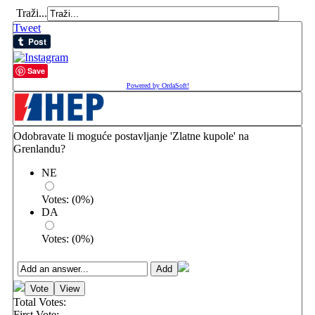
Traži...
Tweet
Save
Powered by OrdaSoft!
Odobravate li moguće postavljanje 'Zlatne kupole' na
Grenlandu?
NE
Votes:
(
0
%)
DA
Votes:
(
0
%)
Total Votes:
First Vote: