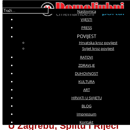
Traži...
Naslovnica
VIJESTI
Korisnička ocjena:
5
/
5
PRESS
POVIJEST
Hrvatska kroz povijest
Molimo ocijenite
Svijet kroz povijest
Vijesti iz domovine
RATOVI
Subota, 19 Svibanj 2018 11:46
ZDRAVLJE
Hitovi: 2261
DUHOVNOST
KULTURA
Riječki "Hod za slobodu" protivi
ART
se jačanju konzervativizma i
HRVATI U SVIJETU
pokušajima ograničavanju prava
BLOG
manjina
Impressum
Kontakt
U Zagrebu, Splitu i Rijeci