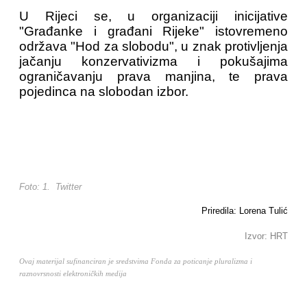
U Rijeci se, u organizaciji inicijative
"Građanke i građani Rijeke" istovremeno
održava "Hod za slobodu", u znak protivljenja
jačanju konzervativizma i pokušajima
ograničavanju prava manjina, te prava
pojedinca na slobodan izbor.
Foto: 1. Twitter
Priredila: Lorena Tulić
Izvor: HRT
Ovaj materijal sufinanciran je sredstvima Fonda za poticanje pluralizma i
raznovrsnosti elektroničkih medija