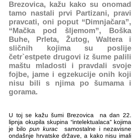
Brezovica, kažu kako su onomad
tamo nastali prvi Partizani, pravi
pravcati, oni poput “Dimnjačara”,
“Mačka pod šljemom”, Boška
Buhe, Prleta, Žutog, Waltera i
sličnih kojima su poslije
četr`estpete drugovi iz šume palili
maštu mladosti i pravdali svoje
fojbe, jame i egzekucije onih koji
nisu bili s njima po šumama i
gorama.
U toj se kažu šumi Brezovica na dan 22.
lipnja okupila skupina “intelektualaca” kojima
je bilo
pun kurac
samostalne i nezavisne
ondašnje hrvatske države, a kako nisu imali