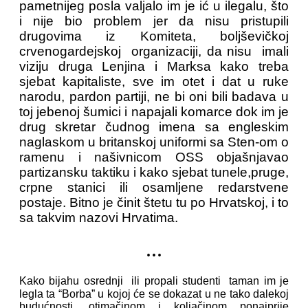
pametnijeg posla valjalo im je ić u ilegalu, što
i nije bio problem jer da nisu pristupili
drugovima iz Komiteta, boljševičkoj
crvenogardejskoj organizaciji, da nisu imali
viziju druga Lenjina i Marksa kako treba
sjebat kapitaliste, sve im otet i dat u ruke
narodu, pardon partiji, ne bi oni bili badava u
toj jebenoj šumici i napajali komarce dok im je
drug skretar čudnog imena sa engleskim
naglaskom u britanskoj uniformi sa Sten-om o
ramenu i našivnicom OSS objašnjavao
partizansku taktiku i kako sjebat tunele,pruge,
crpne stanici ili osamljene redarstvene
postaje. Bitno je činit štetu tu po Hrvatskoj, i to
sa takvim nazovi Hrvatima.
...
Kako bijahu osrednji ili propali studenti taman im je
legla ta “Borba” u kojoj će se dokazat u ne tako dalekoj
budućnosti, otimačinom i koljačinom ponajprije