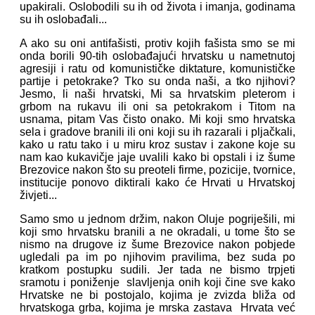
upakirali. Oslobodili su ih od života i imanja, godinama
su ih oslobađali...
A ako su oni antifašisti, protiv kojih fašista smo se mi
onda borili 90-tih oslobađajući hrvatsku u nametnutoj
agresiji i ratu od komunističke diktature, komunističke
partije i petokrake? Tko su onda naši, a tko njihovi?
Jesmo, li naši hrvatski, Mi sa hrvatskim pleterom i
grbom na rukavu ili oni sa petokrakom i Titom na
usnama, pitam Vas čisto onako. Mi koji smo hrvatska
sela i gradove branili ili oni koji su ih razarali i pljačkali,
kako u ratu tako i u miru kroz sustav i zakone koje su
nam kao kukavičje jaje uvalili kako bi opstali i iz šume
Brezovice nakon što su preoteli firme, pozicije, tvornice,
institucije ponovo diktirali kako će Hrvati u Hrvatskoj
živjeti...
Samo smo u jednom držim, nakon Oluje pogriješili, mi
koji smo hrvatsku branili a ne okradali, u tome što se
nismo na drugove iz šume Brezovice nakon pobjede
ugledali pa im po njihovim pravilima, bez suda po
kratkom postupku sudili. Jer tada ne bismo trpjeti
sramotu i poniženje slavljenja onih koji čine sve kako
Hrvatske ne bi postojalo, kojima je zvizda bliža od
hrvatskoga grba, kojima je mrska zastava Hrvata već