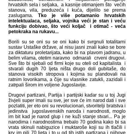
hrvatskih sela i seljaka, a kasnije otimanjem što većih
stanova, vila, preduzeća i kuća, dijelilo se prema
zaslugama.
Tko je više potamanio hrvatskih
intelektualaca, seljaka, vojnika veći je stan i veću
funkciju dobivao, što veći koljač i otimač - veća
petokraka na rukavu...
Borili su se oni su se oni kako bi svrgnuli totalitarni
sustav Ustaške države, al nisu jasni znali kako se bore
za diktaturu proletarijata, kako bi na plavom jadranu, u
belim vilama, otetim naravno odmarali crveni drugovi.
Sve što bi sjebali od firmi koje su oteli od kapitalista i
stvarali dugih 70 ljeta ništa drugo doli gubitaše, do
stanova visokih stropova i kojima su plandovali na
ratnim lovorikama, a čije su vlasnike zatukli, zazidali i
zatrpali širom im voljene Jugoslavije.
Drugovi partizani, Partija i partijski kadar su u toj Jugi
živjeli super imali su sve, jer sve će im narod dati i sve
pozlatiti, jer eto oni su revolucionari, stvoritelji bratstva i
jedinstva jugoslavenskih naroda i narodnosti, moglo
im bit kad je narod glup i ne kuži stanje stvari... Pa je
narodima i narodnostima trebalo 70 godina kako bi sa
vrata skinuli nabiguzice i muktaroše koji su ih tlačili i
krv im pili 70 ljeta i to u od tih istih partizana i njihove