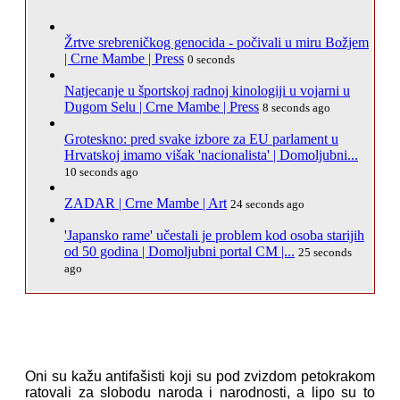
Žrtve srebreničkog genocida - počivali u miru Božjem
| Crne Mambe | Press
0 seconds
Natjecanje u športskoj radnoj kinologiji u vojarni u
Dugom Selu | Crne Mambe | Press
8 seconds ago
Groteskno: pred svake izbore za EU parlament u
Hrvatskoj imamo višak 'nacionalista' | Domoljubni...
10 seconds ago
ZADAR | Crne Mambe | Art
24 seconds ago
'Japansko rame' učestali je problem kod osoba starijih
od 50 godina | Domoljubni portal CM |...
25 seconds
ago
Oni su kažu antifašisti koji su pod zvizdom petokrakom
ratovali za slobodu naroda i narodnosti, a lipo su to