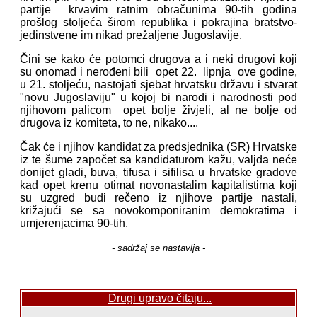
partije krvavim ratnim obračunima 90-tih godina
prošlog stoljeća širom republika i pokrajina bratstvo-
jedinstvene im nikad prežaljene Jugoslavije.
Čini se kako će potomci drugova a i neki drugovi koji
su onomad i nerođeni bili opet 22. lipnja ove godine,
u 21. stoljeću, nastojati sjebat hrvatsku državu i stvarat
"novu Jugoslaviju" u kojoj bi narodi i narodnosti pod
njihovom palicom opet bolje živjeli, al ne bolje od
drugova iz komiteta, to ne, nikako....
Čak će i njihov kandidat za predsjednika (SR) Hrvatske
iz te šume započet sa kandidaturom kažu, valjda neće
donijet gladi, buva, tifusa i sifilisa u hrvatske gradove
kad opet krenu otimat novonastalim kapitalistima koji
su uzgred budi rečeno iz njihove partije nastali,
križajući se sa novokomponiranim demokratima i
umjerenjacima 90-tih.
- sadržaj se nastavlja -
Drugi upravo čitaju...