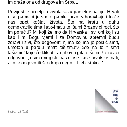
im draža ona od drugova im Srba...
Povijest je učiteljica života kažu pametne nacije, Hrvati
nisu pametni je sporo pamte, brzo zaboravljaju i to će
nas opet koštati života. Što na kraju u duhu
demokracije tima i takvima u toj šumi Brezovici reći, što
im poručiti? Mi koji želimo da Hrvatska i svi oni koji su
kao i mi Bogu vjerni i za Domovinu spremni budu
zdravi i živi, što odgovoriti njima kojima je poklič smrt,
umotan u parolu “smrt fašizmu”? Što na to “ smrt
fašizmu” koje će kliktati iz njihovih grla u šumi Brezovici
odgovoriti, osim onog što nas učiše naše hrvatske mati,
a to je odgovoriti što drugo negoli “I tebi sinko...”
Foto: DPCM