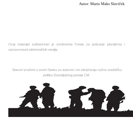
Autor: Mario Maks Slaviček
Ovaj materijal sufinanciran je sredstvima Fonda za poticanje pluralizma i
raznovrsnosti elektroničkih medija.
Stavovi izraženi u ovom članku su autorovi i ne odražavaju nužno uredničku
politiku Domoljubnog portala CM.