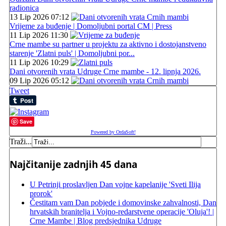
radionica
13 Lip 2026 07:12
Vrijeme za buđenje | Domoljubni portal CM | Press
11 Lip 2026 11:30
Crne mambe su partner u projektu za aktivno i dostojanstveno
starenje 'Zlatni puls' | Domoljubni por...
11 Lip 2026 10:29
Dani otvorenih vrata Udruge Crne mambe - 12. lipnja 2026.
09 Lip 2026 05:12
Tweet
Save
Powered by OrdaSoft!
Traži...
Najčitanije zadnjih 45 dana
U Petrinji proslavljen Dan vojne kapelanije 'Sveti Ilija
prorok'
Čestitam vam Dan pobjede i domovinske zahvalnosti, Dan
hrvatskih branitelja i Vojno-redarstvene operacije 'Oluja'! |
Crne Mambe | Blog predsjednika Udruge