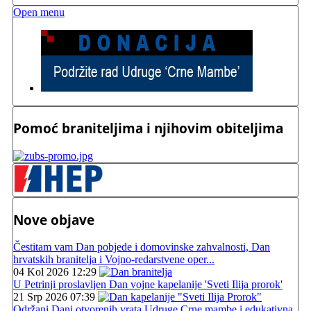
Open menu
Pomoć braniteljima i njihovim obiteljima
Nove objave
Čestitam vam Dan pobjede i domovinske zahvalnosti, Dan
hrvatskih branitelja i Vojno-redarstvene oper...
04 Kol 2026 12:29
U Petrinji proslavljen Dan vojne kapelanije 'Sveti Ilija prorok'
21 Srp 2026 07:39
Održani Dani otvorenih vrata Udruge Crne mambe i edukativna