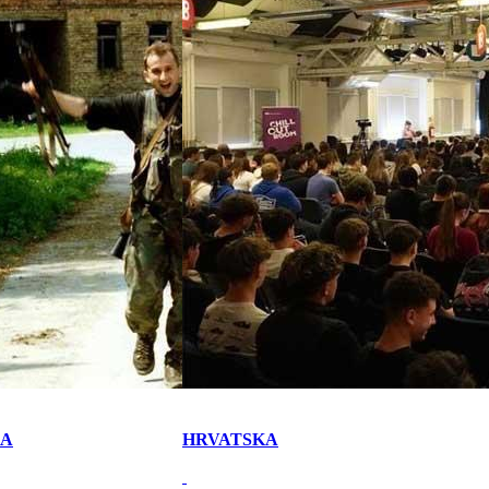
KA
HRVATSKA