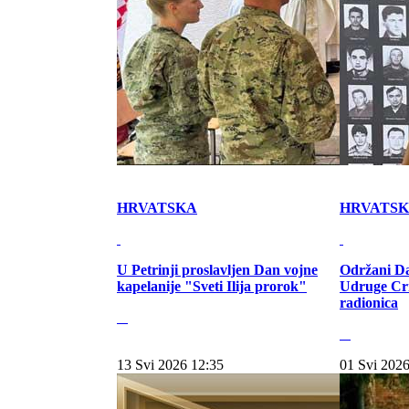
HRVATSKA
HRVATS
U Petrinji proslavljen Dan vojne
Održani Da
kapelanije "Sveti Ilija prorok"
Udruge Cr
radionica
13 Svi 2026 12:35
01 Svi 2026