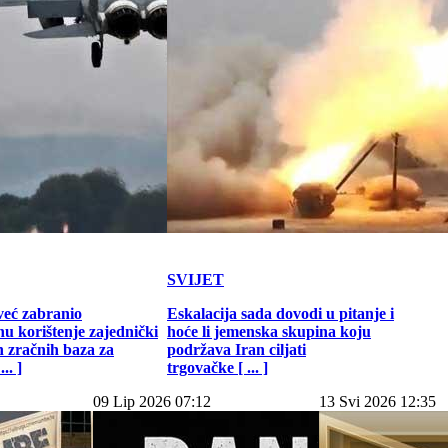
SVIJET
već zabranio
Eskalacija sada dovodi u pitanje i
u korištenje zajednički
hoće li jemenska skupina koju
h zračnih baza za
podržava Iran ciljati
.. ]
trgovačke [ ... ]
09 Lip 2026 07:12
13 Svi 2026 12:35