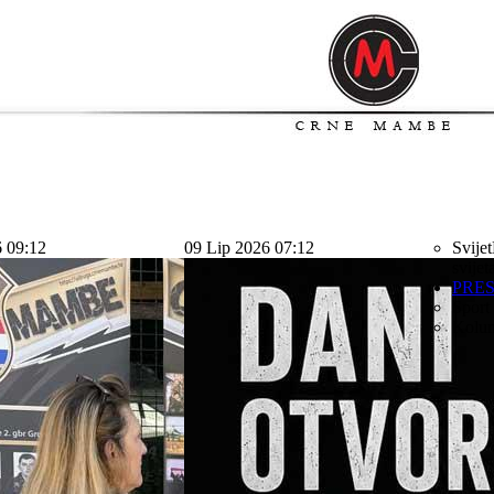
6 09:12
09 Lip 2026 07:12
Svijet
svijet
PRE
Sport
Kolu