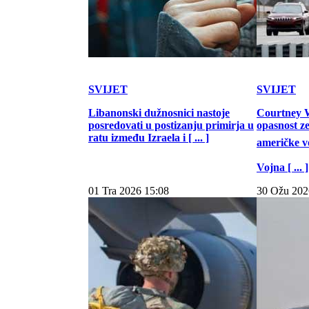
SVIJET
SVIJET
Libanonski dužnosnici nastoje
Courtney W
posredovati u postizanju primirja u
opasnost z
ratu između Izraela i [ ... ]
američke vo
Vojna [ ... ]
01 Tra 2026 15:08
30 Ožu 202