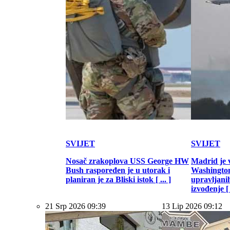
SVIJET
SVIJET
Nosač zrakoplova USS George HW
Madrid je 
Bush raspoređen je u utorak i
Washington
planiran je za Bliski istok [ ... ]
upravljani
izvođenje [ .
21 Srp 2026 09:39
13 Lip 2026 09:12