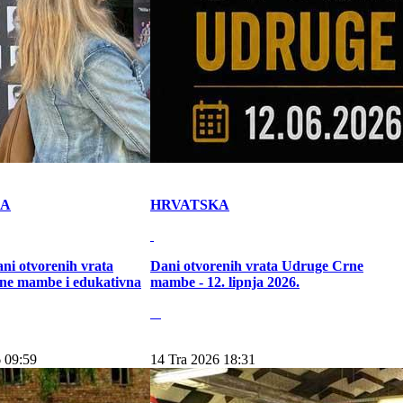
KA
HRVATSKA
ni otvorenih vrata
Dani otvorenih vrata Udruge Crne
ne mambe i edukativna
mambe - 12. lipnja 2026.
 09:59
14 Tra 2026 18:31