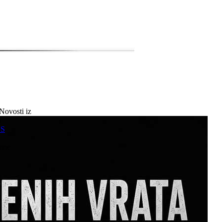
Novosti iz
a
SS
mne