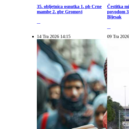
35. obljetnica osnutka 1. pb Crne
Čestitka m
mambe 2. gbr Gromovi
povodom 31
Bljesak
14 Tra 2026 14:15
09 Tra 2026