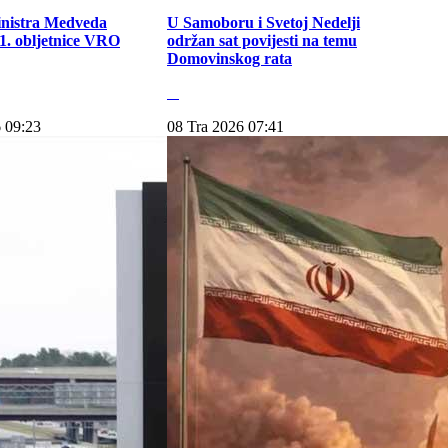
inistra Medveda
U Samoboru i Svetoj Nedelji
. obljetnice VRO
održan sat povijesti na temu
Domovinskog rata
 09:23
08 Tra 2026 07:41