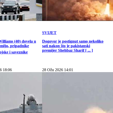
SVIJET
illiams (40) dovela u
Dogovor je postignut samo nekoliko
emlju, pripadnike
sati nakon što je pakistanski
premijer Shehbaz Sharif [ ... ]
jske i saveznike
6 18:06
28 Ožu 2026 14:01