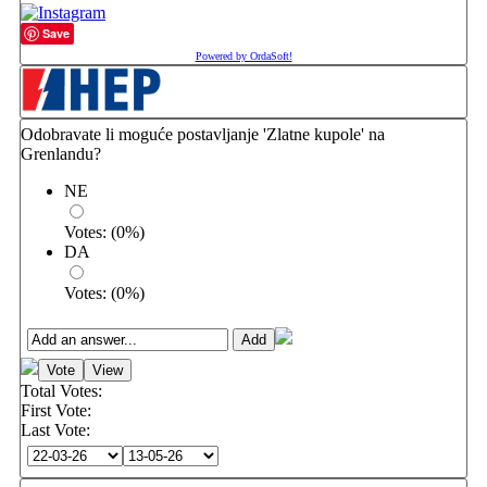
Save
Powered by OrdaSoft!
Odobravate li moguće postavljanje 'Zlatne kupole' na
Grenlandu?
NE
Votes:
(
0
%)
DA
Votes:
(
0
%)
Total Votes:
First Vote:
Last Vote: