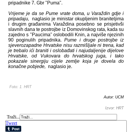
pripadnike 7. Gbr "Puma".
Vrijeme je da se Pume vrate doma, u Varaždin gdje i
pripadaju,
naglasio je ministar okupljenim braniteljima
i drugim građanima Varaždina posebno se prisjetivši
slavnih dana te postrojbe iz Domovinskog rata, kada su
zajedno s "Paucima" oslobodili Knin, a najviše njezinih
90 poginulih pripadnika.
Pume i druge postrojbe iz
sjeverozapadne Hrvatske nisu razmišljale ni trena, kad
je trebalo ići braniti i oslobađati i najudaljenije dijelove
Hrvatske, od Vukovara do hrvatskog juga, i tako
pokazale sinergiju cijele zemlje koja je dovela do
konačne pobjede,
naglasio je.
Foto: 1.
HRT
Autor: UCM
Izvor: HRT
Traži...
Tweet