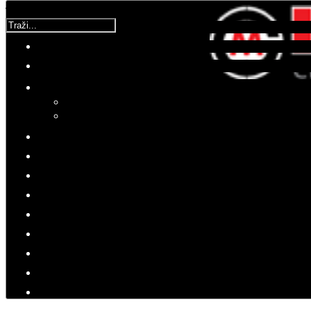
Traži...
Korisnička ocjena:
5
/
5
Molimo ocijenite
Vijesti iz domovine
Petak, 24 Ožujak 2017 12:44
Hitovi: 3292
Vrijeme je da se Pume vrate doma
Nakon trinaest godina vojska se
vraća u Varaždin