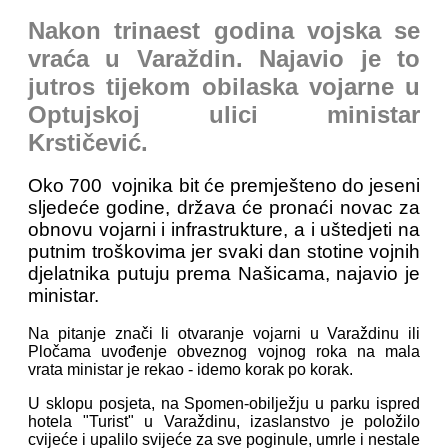
Nakon trinaest godina vojska se
vraća u Varaždin. Najavio je to
jutros tijekom obilaska vojarne u
Optujskoj ulici ministar
Krstičević.
Oko 700 vojnika bit će premješteno do jeseni
sljedeće godine, država će pronaći novac za
obnovu vojarni i infrastrukture, a i uštedjeti na
putnim troškovima jer svaki dan stotine vojnih
djelatnika putuju prema Našicama, najavio je
ministar.
Na pitanje znači li otvaranje vojarni u Varaždinu ili
Pločama uvođenje obveznog vojnog roka na mala
vrata ministar je rekao - idemo korak po korak.
U sklopu posjeta, na Spomen-obilježju u parku ispred
hotela "Turist" u Varaždinu, izaslanstvo je položilo
cvijeće i upalilo svijeće za sve poginule, umrle i nestale