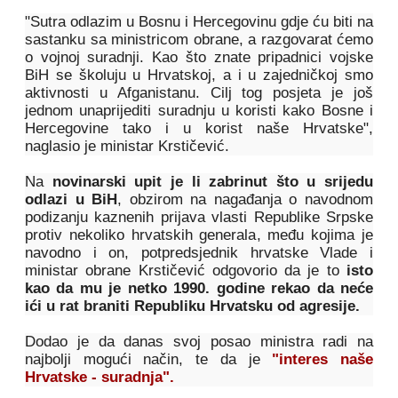
"Sutra odlazim u Bosnu i Hercegovinu gdje ću biti na
sastanku sa ministricom obrane, a razgovarat ćemo
o vojnoj suradnji. Kao što znate pripadnici vojske
BiH se školuju u Hrvatskoj, a i u zajedničkoj smo
aktivnosti u Afganistanu. Cilj tog posjeta je još
jednom unaprijediti suradnju u koristi kako Bosne i
Hercegovine tako i u korist naše Hrvatske",
naglasio je ministar Krstičević.
Na
novinarski upit je li zabrinut što u srijedu
odlazi u BiH
, obzirom na nagađanja o navodnom
podizanju kaznenih prijava vlasti Republike Srpske
protiv nekoliko hrvatskih generala, među kojima je
navodno i on, potpredsjednik hrvatske Vlade i
ministar obrane Krstičević odgovorio da je to
isto
kao da mu je netko 1990. godine rekao da neće
ići u rat braniti Republiku Hrvatsku od agresije.
Dodao je da danas svoj posao ministra radi na
najbolji mogući način, te da je
"interes naše
Hrvatske - suradnja".