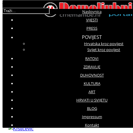
Traži...
Naslovnica
VIJESTI
Korisnička ocjena:
5
/
5
PRESS
POVIJEST
Hrvatska kroz povijest
Molimo ocijenite
Svijet kroz povijest
Vijesti iz domovine
RATOVI
Srijeda, 16 Studeni 2016 04:15
ZDRAVLJE
Hitovi: 3517
DUHOVNOST
KULTURA
Unaprjeđenje Vojne suradnje dviju zemalja
ART
Sastanak ministara obrane RH i
HRVATI U SVIJETU
BiH
BLOG
Impressum
Kontakt