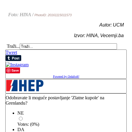
Foto: HINA /
PhotoID: 20161115011573
Autor: UCM
Izvor: HINA, Vecernji.ba
Traži...
Tweet
Save
Powered by OrdaSoft!
Odobravate li moguće postavljanje 'Zlatne kupole' na
Grenlandu?
NE
Votes:
(
0
%)
DA