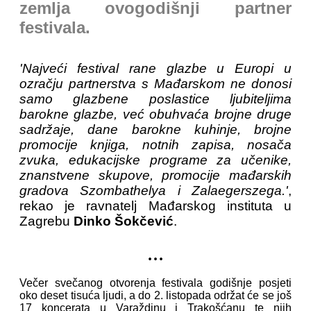
zemlja ovogodišnji partner
festivala.
'Najveći festival rane glazbe u Europi u
ozračju partnerstva s Mađarskom ne donosi
samo glazbene poslastice ljubiteljima
barokne glazbe, već obuhvaća brojne druge
sadržaje, dane barokne kuhinje, brojne
promocije knjiga, notnih zapisa, nosača
zvuka, edukacijske programe za učenike,
znanstvene skupove, promocije mađarskih
gradova Szombathelya i Zalaegerszega.'
,
rekao je ravnatelj Mađarskog instituta u
Zagrebu
Dinko Šokčević
.
...
Večer svečanog otvorenja festivala godišnje posjeti
oko deset tisuća ljudi, a do 2. listopada održat će se još
17 koncerata u Varaždinu i Trakošćanu te njih