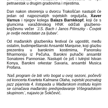
petnaestak u drugim gradovima i mjestima.
Dan nakon otvorenja u dvorcu Trakošćan nastupit će
jedan od najpoznatijih svjetskih orguljaša,
Xaver
Varnus
i njegov kolega
Balazs Barnkkopf
, koji će s
glumcima varaždinskog HNK održati glazbeno-
književnu večer
'J.S. Bach i Janos Pilinszky - Čovjek
je ovdje nedostatan za ljubav'.
Od mađarskih glazbenika festival će ugostitit, među
ostalim, budimpeštanski Ansambl Marquise, koji glazbu
prezentira u baroknim kostimima, Panonsku
filharmoniju iz Pečuha, Barokni puhački ansambl
Sonatores Pannoniae. Nastupit će još i lutnjist Istvan
Konya, Barokni orkestar Savaria, ansambl Musica
Profana.
'Naš program će biti vrlo bogat u ovoj sezoni, počevši
od koncerta Kvarteta Kalmana Olaha, svjetski poznatog
jazz pijanista 4. listopada u Mađarskom institutu
kojim
se označava mađarsko predsjedavanje Višegradskom
skupinom.
', najavio je Šokčević.