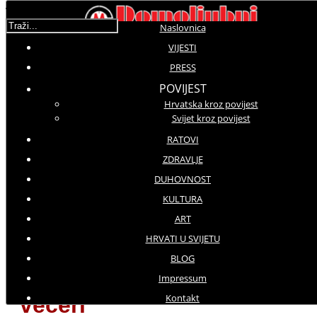
Traži...
Naslovnica
VIJESTI
PRESS
Molimo ocijenite
POVIJEST
Hrvatska kroz povijest
Vijesti iz domovine
Svijet kroz povijest
Petak, 22 Rujan 2017 21:57
Hitovi: 2980
RATOVI
ZDRAVLJE
Večer svečanog otvorenja
DUHOVNOST
festivala godišnje posjeti oko
KULTURA
deset tisuća ljudi
ART
HRVATI U SVIJETU
Svečano otvorene
BLOG
Varaždinske barokne
Impressum
Kontakt
večeri