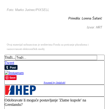
Foto: Marko Jurinec/PIXSELL
Priredila: Lorena Šafarić
Izvor: HRT
Ovaj materijal sufinanciran je sredstvima Fonda za poticanje pluralizma i
raznovrsnosti elektroničkih medij
Traži...
Tweet
Save
Powered by OrdaSoft!
Odobravate li moguće postavljanje 'Zlatne kupole' na
Grenlandu?