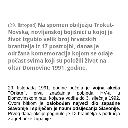
Na spomen obilježju Trokut-
(29. listopad)
Novska, novljanskoj bojišnici u kojoj je
život izgubio velik broj hrvatskih
branitelja iz 17 postrojbi, danas je
održana komemoracija kojom se odaje
počast svima koji su položili život na
oltar Domovine 1991. godine.
29. listopada 1991. godine počela je
vojna akcija
"Orkan"
, prva značajnija pobjeda HV-a u
Domovinskom ratu, koja se vodila do 3. siječnja 1992.
Ovom bitkom je
oslobođen najveći dio zapadne
Slavonije i spriječen je naum odsijecanja Slavonije
.
Prvog dana akcije poginulo je 13 branitelja s područja
Zagrebačke županije.