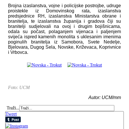
Brojna izaslanstva, vojne i policijske postrojbe, udruge
proistekle iz Domovinskog rata, izaslanstva
predsjednice RH, izaslanstva Ministarstva obrane i
branitelja, te izaslanstva županija i gradova čiji su
branitelji sudjelovali na ovoj i drugim bojišnicama,
odala su počast, polaganjem vijenaca i paljenjem
svijeća ispred kamenih monolita s uklesanim imenima
poginulih branitelja iz Samobora, Svete Nedelje,
Bjelovara, Dugog Sela, Novske, Križevaca, Koprivnice
i Vrbovca.
Foto: UCM
Autor: UCM/mm
Traži...
Tweet