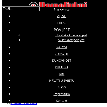
Traži...
Naslovnica
VIJESTI
Korisnička ocjena:
5
/
5
PRESS
POVIJEST
Hrvatska kroz povijest
Molimo ocijenite
Svijet kroz povijest
Vijesti iz domovine
RATOVI
Subota, 29 Listopad 2016 11:05
ZDRAVLJE
Hitovi: 3890
DUHOVNOST
KULTURA
Odavanje počasti svima koji su položili život na
ART
oltar Domovine 1991. godine
HRVATI U SVIJETU
Komemoracija Trokut-Novska
BLOG
Impressum
Kontakt