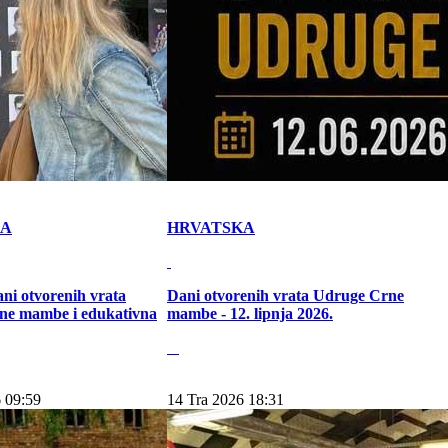
KA
HRVATSKA
ni otvorenih vrata
Dani otvorenih vrata Udruge Crne
ne mambe i edukativna
mambe - 12. lipnja 2026.
 09:59
14 Tra 2026 18:31