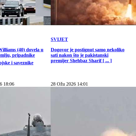
SVIJET
illiams (40) dovela u
Dogovor je postignut samo nekoliko
emlju, pripadnike
sati nakon što je pakistanski
premijer Shehbaz Sharif [ ... ]
jske i saveznike
6 18:06
28 Ožu 2026 14:01