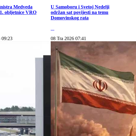
inistra Medveda
U Samoboru i Svetoj Nedelji
. obljetnice VRO
održan sat povijesti na temu
Domovinskog rata
 09:23
08 Tra 2026 07:41