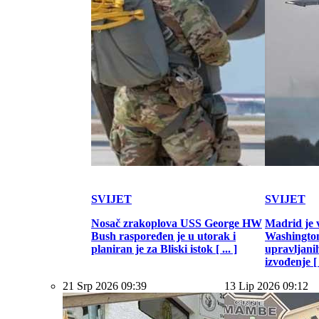
SVIJET
SVIJET
Nosač zrakoplova USS George HW
Madrid je 
Bush raspoređen je u utorak i
Washington
planiran je za Bliski istok [ ... ]
upravljani
izvođenje [ .
21 Srp 2026 09:39
13 Lip 2026 09:12