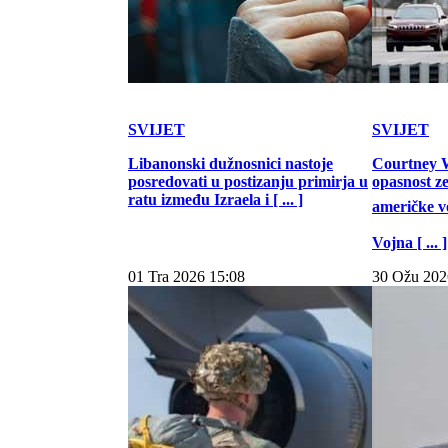
SVIJET
SVIJET
Libanonski dužnosnici nastoje
Courtney W
posredovati u postizanju primirja u
opasnost z
ratu između Izraela i [ ... ]
američke vo
Vojna [ ... ]
01 Tra 2026 15:08
30 Ožu 202