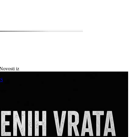
Novosti iz
a
SS
mne