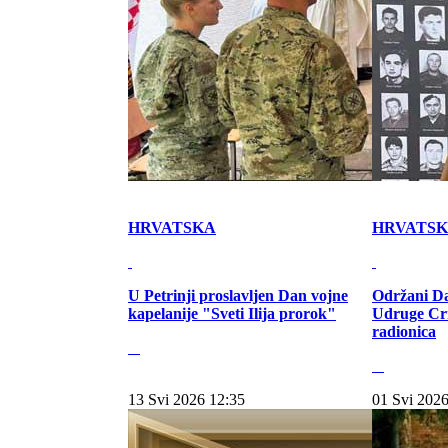
HRVATSKA
HRVATS
U Petrinji proslavljen Dan vojne
Održani Da
kapelanije "Sveti Ilija prorok"
Udruge Cr
radionica
13 Svi 2026 12:35
01 Svi 2026