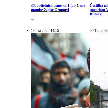
35. obljetnica osnutka 1. pb Crne
Čestitka m
mambe 2. gbr Gromovi
povodom 31
Bljesak
14 Tra 2026 14:15
09 Tra 2026