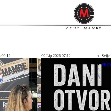
6 09:12
09 Lip 2026 07:12
Svijet
svijet
PRE
Sport
Kolu