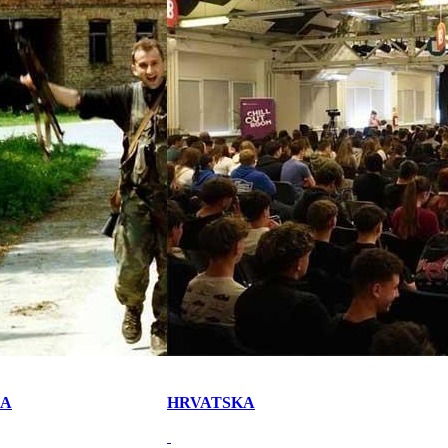
KA
HRVATSKA