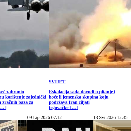
SVIJET
već zabranio
Eskalacija sada dovodi u pitanje i
u korištenje zajednički
hoće li jemenska skupina koju
h zračnih baza za
podržava Iran ciljati
.. ]
trgovačke [ ... ]
09 Lip 2026 07:12
13 Svi 2026 12:35