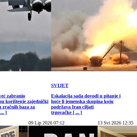
SVIJET
već zabranio
Eskalacija sada dovodi u pitanje i
u korištenje zajednički
hoće li jemenska skupina koju
h zračnih baza za
podržava Iran ciljati
.. ]
trgovačke [ ... ]
09 Lip 2026 07:12
13 Svi 2026 12:35