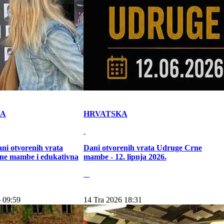
KA
HRVATSKA
ni otvorenih vrata
Dani otvorenih vrata Udruge Crne
ne mambe i edukativna
mambe - 12. lipnja 2026.
 09:59
14 Tra 2026 18:31