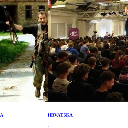
KA
HRVATSKA