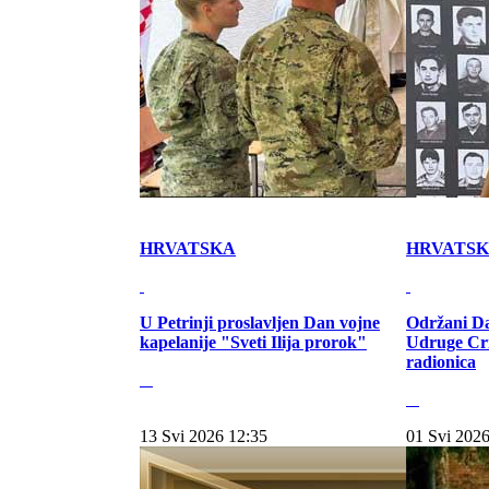
HRVATSKA
HRVATS
U Petrinji proslavljen Dan vojne
Održani Da
kapelanije "Sveti Ilija prorok"
Udruge Cr
radionica
13 Svi 2026 12:35
01 Svi 2026