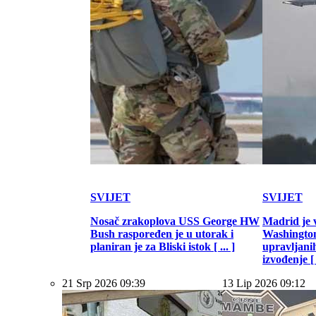
SVIJET
SVIJET
Nosač zrakoplova USS George HW
Madrid je 
Bush raspoređen je u utorak i
Washington
planiran je za Bliski istok [ ... ]
upravljani
izvođenje [ .
21 Srp 2026 09:39
13 Lip 2026 09:12