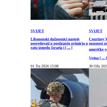
SVIJET
SVIJET
Libanonski dužnosnici nastoje
Courtney W
posredovati u postizanju primirja u
opasnost z
ratu između Izraela i [ ... ]
američke vo
Vojna [ ... ]
01 Tra 2026 15:08
30 Ožu 202