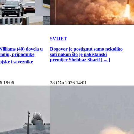
SVIJET
illiams (40) dovela u
Dogovor je postignut samo nekoliko
emlju, pripadnike
sati nakon što je pakistanski
premijer Shehbaz Sharif [ ... ]
jske i saveznike
6 18:06
28 Ožu 2026 14:01