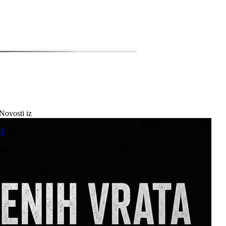
Novosti iz
a
SS
mne