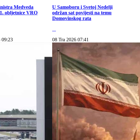
inistra Medveda
U Samoboru i Svetoj Nedelji
. obljetnice VRO
održan sat povijesti na temu
Domovinskog rata
 09:23
08 Tra 2026 07:41