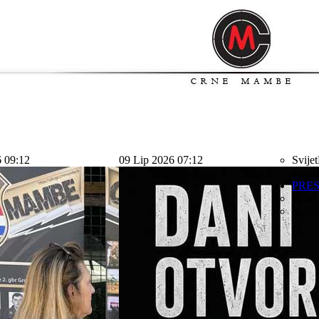
6 09:12
09 Lip 2026 07:12
Svijet
svijet
PRE
Sport
Kolu