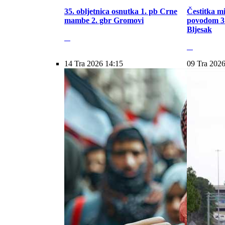
35. obljetnica osnutka 1. pb Crne
Čestitka m
mambe 2. gbr Gromovi
povodom 31
Bljesak
14 Tra 2026 14:15
09 Tra 2026