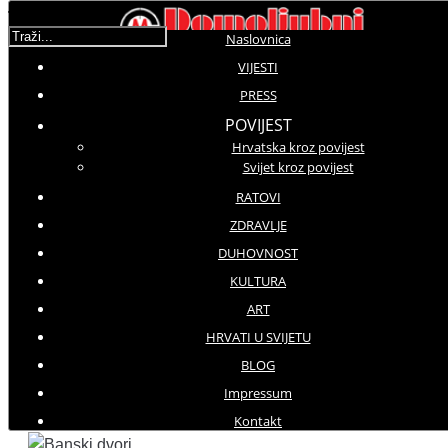
Traži...
Naslovnica
VIJESTI
PRESS
Molimo ocijenite
POVIJEST
Hrvatska kroz povijest
Vijesti iz domovine
Svijet kroz povijest
Četvrtak, 08 Prosinac 2016 10:45
Hitovi: 3492
RATOVI
ZDRAVLJE
DUHOVNOST
Povodom podizanja spomenika poginulim
KULTURA
braniteljima HOS-a
ART
Vlada osniva povjerenstvo -
HRVATI U SVIJETU
odrediti se prema simbolima
totalitarizma
BLOG
Impressum
Kontakt