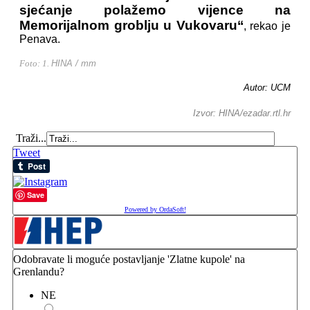
sjećanje polažemo vijence na
Memorijalnom groblju u Vukovaru‘‘
, rekao je
Penava.
Foto: 1.
HINA / mm
Autor: UCM
Izvor: HINA/ezadar.rtl.hr
Traži...
Tweet
Save
Powered by OrdaSoft!
Odobravate li moguće postavljanje 'Zlatne kupole' na
Grenlandu?
NE