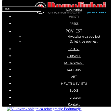
Traži...
Naslovnica
VIJESTI
PRESS
Molimo ocijenite
POVIJEST
Hrvatska kroz povijest
Vijesti iz domovine
Svijet kroz povijest
Subota, 14 Siječanj 2017 14:35
Hitovi: 3423
RATOVI
ZDRAVLJE
Položeni vijenci na Memorijalnom groblju žrtava iz
DUHOVNOST
Domovinskog rata
KULTURA
Vukovar: obilježena obljetnica
ART
priznanja Hrvatske te reintegracija
HRVATI U SVIJETU
Podunavlja
BLOG
Impressum
Kontakt