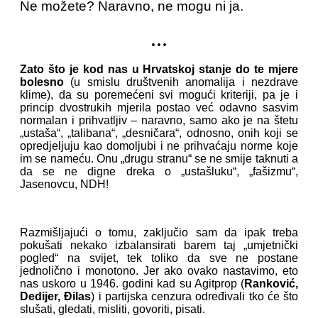
Ne možete?
Naravno, ne mogu ni ja.
...
Zato što je kod nas u Hrvatskoj stanje do te mjere
bolesno
(u smislu društvenih anomalija i nezdrave
klime), da su poremećeni svi mogući kriteriji, pa je i
princip dvostrukih mjerila postao već odavno sasvim
normalan i prihvatljiv – naravno, samo ako je na štetu
„ustaša“, „talibana“, „desničara“, odnosno, onih koji se
opredjeljuju kao domoljubi i ne prihvaćaju norme koje
im se nameću. Onu „drugu stranu“ se ne smije taknuti a
da se ne digne dreka o „ustašluku“, „fašizmu“,
Jasenovcu, NDH!
Razmišljajući o tomu, zaključio sam da ipak treba
pokušati nekako izbalansirati barem taj „umjetnički
pogled“ na svijet, tek toliko da sve ne postane
jednolično i monotono. Jer ako ovako nastavimo, eto
nas uskoro u 1946. godini kad su Agitprop (
Ranković,
Dedijer, Đilas
) i partijska cenzura određivali tko će što
slušati, gledati, misliti, govoriti, pisati.