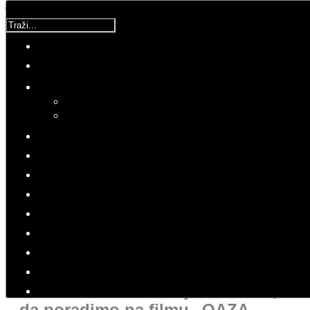
Traži...
Korisnička ocjena:
5
/
5
Molimo ocijenite
Komentar
Petak, 12 Siječanj 2018 11:45
Hitovi: 2687
PRESS
KOMENTAR
Predlažem Pavlu Marinkoviću,
Rafaelu Danieliću i ostaloj ekipi iz
naše filmske industrije i HAVC-a,
da poradimo na filmu „OAZA