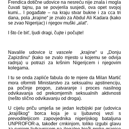
Frendica dotične udovice na nesreću nije znala i mogla
čuvati tajnu, pa se povjerila susjedi, ova opet svojoj
kumi... I pogađate – na kraju stvar bukne i za cca tri
dana, pola „krajine“ je znalo za Abdul Ali Kadara (kako
se zvao Nigerijac) i njegov muški „alat“.
I što će bit', ljudi dragi, čujte i počujte!
Navalile udovice iz
vascele
„krajine“ u „Donju
Zapizdinu“ (kako se zvalo mjesto u kojemu se odvija
radnja) u potrazi za kršnim Nigerijcem i njegovim
kolegama.
I tu se onda zapliće fabula do te mjere da Milan Martić
mora oformiti Ministarstvo za seksualnu apstinenciju,
pa počinje progon, zatvaranje i proces nasilnog
odvikavanja od prekomjernih seksualnih aktivnosti
(nešto slično odvikavanju od droga).
U cijelu priču umješa se jedan lezbijski par (udovica
„krajiškog“ borca koja je u ljubavnoj vezi s
prevoditeljicom zapovjednika nigerijskog bataljuna
UNPROFOR-a, također crnkinjom, toliko izgubi glavu
za svojom ljubavnicom pa ilegalno bježi preko granice