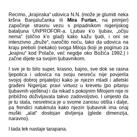
Recimo, „krajinska“ udovica N.N. (može je glumiti neka
kršna Banjalučanka ili
Mira Furlan
, na primjer)
započinje strasnu vezu s pripadnikom nigerijskog
bataljuna UNPROFOR-a. Ljubav k'o ljubav, „očiju
nema“ (slično k'o glad) kako kažu ljudi, i oni se
intenzivno „druže“, naročito noću, tako da udovica na
kraju preboli (nekako) svoga Miloja (koji je poginuo za
„krajinu“ kod Polače, već negdje oko Božića 1992.) i
začne dijete sa svojim ljubavnikom.
I sve je to bilo super, krasno, bajno, sve dok se rasna
ljepotica i udovica na svoju nesreću nije povjerila
svojoj dobroj prijateljici kako je njezin mladi i atletski
građeni Nigerijac pravi virtuoz u krevetu (po pitanju
ljubavnih vještina) i da nikad s pokojnim Milojem nije ni
približno doživljavala takvo zadovoljstvo. I umjesto da
je tu stala, nesretnica je u svome zanosu otišla i dalje,
pa frendici natuknula kako njezin ljubavnik ima onaj
muški „alat“ dostojan divljenja (glede dimenzija,
naravno).
I tada tek nastaje tarapana.