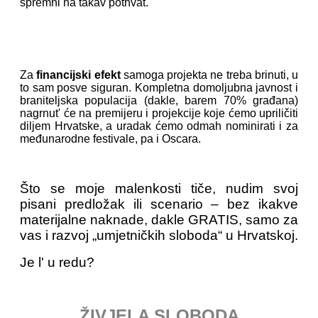
spremni na takav pothvat.
Za
financijski efekt
samoga projekta ne treba brinuti, u
to sam posve siguran. Kompletna domoljubna javnost i
braniteljska populacija (dakle, barem 70% građana)
nagrnut' će na premijeru i projekcije koje ćemo upriličiti
diljem Hrvatske, a uradak ćemo odmah nominirati i za
međunarodne festivale, pa i Oscara.
Što se moje malenkosti tiče, nudim svoj
pisani predložak ili scenario – bez ikakve
materijalne naknade, dakle GRATIS, samo za
vas i razvoj „umjetničkih sloboda“ u Hrvatskoj.
Je l' u redu?
ŽIVJELA SLOBODA