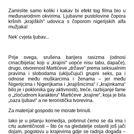
Zamislite samo koliki i kakav bi efekt tog filma bio u
međunarodnim okvirima. Ljubavne pustolovine čopora
kršnih „krajiških“ udovica s čoporom nigerijskih alfa
mužjaka!
Nek' cvjeta ljubav...
Prije svega, srušena barijera rasizma (odnosi
crnac/bijelac koji u „krajini“ uopće nisu tabu, dapače),
drugo, otvorenost Martićeve „države“ prema seksualnim
pravima i slobodama (uključujući grupni seks, pa i
odnose među muškarcima i ženama – jer među
Nigerijcima i Nigerijkama i „krajišnicima“ i „krajinkama“
bilo je i poklonika gay aktivnosti), treće, razbijanje fame
o „zloćudnom karakteru“ Martićeve „krajine“, koja je bila
„oaza ljubavi“ a ne teroristička tvorevina.
Za materijal gospodo ne morate brinuti.
Iako je u pitanju komedija, pobrinut ćemo se da ima i
crtu autentičnosti – što će na gledatelje ostaviti još jači
dojam, pogotovu u krajevima gdje se radnja događa –