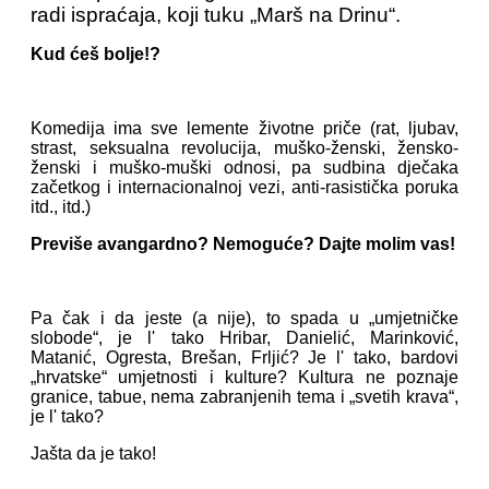
radi ispraćaja, koji tuku „Marš na Drinu“.
Kud ćeš bolje!?
Komedija ima sve lemente životne priče (rat, ljubav,
strast, seksualna revolucija, muško-ženski, žensko-
ženski i muško-muški odnosi, pa sudbina dječaka
začetkog i internacionalnoj vezi, anti-rasistička poruka
itd., itd.)
Previše avangardno? Nemoguće? Dajte molim vas!
Pa čak i da jeste (a nije), to spada u „umjetničke
slobode“, je l' tako Hribar, Danielić, Marinković,
Matanić, Ogresta, Brešan, Frljić? Je l' tako, bardovi
„hrvatske“ umjetnosti i kulture? Kultura ne poznaje
granice, tabue, nema zabranjenih tema i „svetih krava“,
je l' tako?
Jašta da je tako!