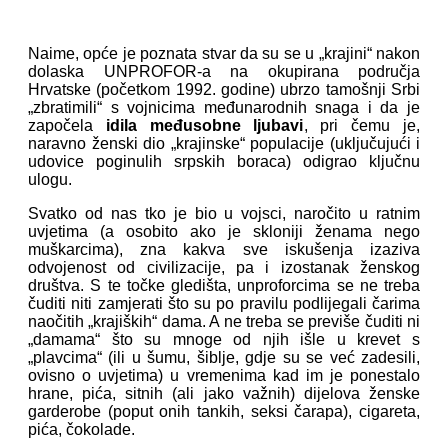
Naime, opće je poznata stvar da su se u „krajini“ nakon
dolaska UNPROFOR-a na okupirana područja
Hrvatske (početkom 1992. godine) ubrzo tamošnji Srbi
„zbratimili“ s vojnicima međunarodnih snaga i da je
započela
idila međusobne ljubavi
, pri čemu je,
naravno ženski dio „krajinske“ populacije (uključujući i
udovice poginulih srpskih boraca) odigrao ključnu
ulogu.
Svatko od nas tko je bio u vojsci, naročito u ratnim
uvjetima (a osobito ako je skloniji ženama nego
muškarcima), zna kakva sve iskušenja izaziva
odvojenost od civilizacije, pa i izostanak ženskog
društva. S te točke gledišta, unproforcima se ne treba
čuditi niti zamjerati što su po pravilu podlijegali čarima
naočitih „krajiških“ dama. A ne treba se previše čuditi ni
„damama“ što su mnoge od njih išle u krevet s
„plavcima“ (ili u šumu, šiblje, gdje su se već zadesili,
ovisno o uvjetima) u vremenima kad im je ponestalo
hrane, pića, sitnih (ali jako važnih) dijelova ženske
garderobe (poput onih tankih, seksi čarapa), cigareta,
pića, čokolade.