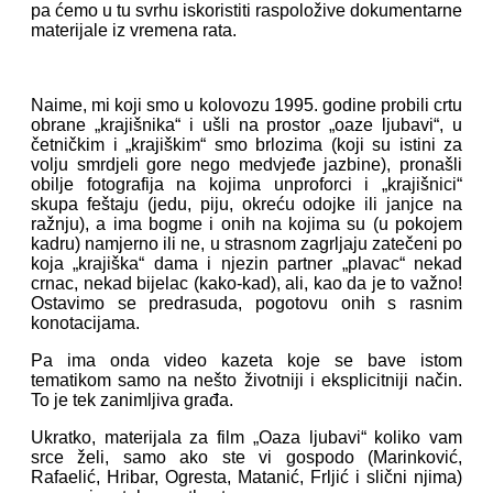
pa ćemo u tu svrhu iskoristiti raspoložive dokumentarne
materijale iz vremena rata.
Naime, mi koji smo u kolovozu 1995. godine probili crtu
obrane „krajišnika“ i ušli na prostor „oaze ljubavi“, u
četničkim i „krajiškim“ smo brlozima (koji su istini za
volju smrdjeli gore nego medvjeđe jazbine), pronašli
obilje fotografija na kojima unproforci i „krajišnici“
skupa feštaju (jedu, piju, okreću odojke ili janjce na
ražnju), a ima bogme i onih na kojima su (u pokojem
kadru) namjerno ili ne, u strasnom zagrljaju zatečeni po
koja „krajiška“ dama i njezin partner „plavac“ nekad
crnac, nekad bijelac (kako-kad), ali, kao da je to važno!
Ostavimo se predrasuda, pogotovu onih s rasnim
konotacijama.
Pa ima onda video kazeta koje se bave istom
tematikom samo na nešto životniji i eksplicitniji način.
To je tek zanimljiva građa.
Ukratko, materijala za film „Oaza ljubavi“ koliko vam
srce želi, samo ako ste vi gospodo (Marinković,
Rafaelić, Hribar, Ogresta, Matanić, Frljić i slični njima)