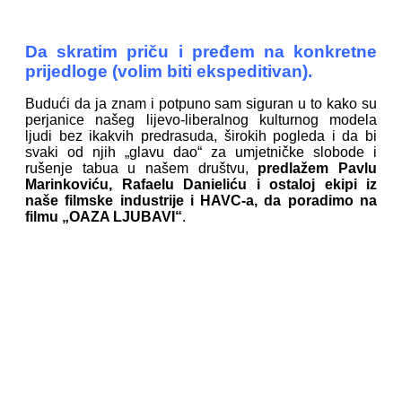
Da skratim priču i pređem na konkretne
prijedloge (volim biti ekspeditivan).
Budući da ja znam i potpuno sam siguran u to kako su
perjanice našeg lijevo-liberalnog kulturnog modela
ljudi bez ikakvih predrasuda, širokih pogleda i da bi
svaki od njih „glavu dao“ za umjetničke slobode i
rušenje tabua u našem društvu,
predlažem Pavlu
Marinkoviću, Rafaelu Danieliću i ostaloj ekipi iz
naše filmske industrije i HAVC-a, da poradimo na
filmu „OAZA LJUBAVI“
.
Radnja filma odigravala bi se u nesuđenoj
„državi“ Milana Martića (1991-1995.),
odnosno, „krajini“, a kostur fabule bio bi
društveni i seksualni život tamošnje
populacije u ratnim uvjetima s posebnim
naglaskom na odnose između ženskog
svijeta i unproforaca, pri čemu bi i „krajinske“
udovice imale zapaženu ulogu u svemu.