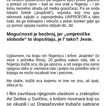
u potrazi za njom – kad se ova vrati u Nigeriju – i pri
tomu nesretno strada od metka graničara). Pa se onda
lokalni četnik („krajišnik“), vojvoda, koji ima gay
sklonosti zaljubi u zapovjednika UNPROFOR-a tako
ludo, da ga kidnapira i odvuče u jedan bunker gdje ga
uz pomoć opijata nasilno obljubi itd., itd.
Mogućnosti je bezbroj, jer „umjetničke
slobode“ to dopuštaju, je l' tako? Jeste.
Uglavnom, na kraju sin Nigerijca i kršne „krajinke“ (iz
veze s početka filma), 20 godina nakon rata, ide u
Nigeriju tražiti oca, da ga upozna, a od svega ima samo
njegovu sliku iz vremena rata i potpis na poleđini iste iz
kojega ne može razabrati ime i prezime.
Ide dakle, tražiti oca kojemu ni ime ne zna, ali ipak,
slika je tu.
I film završava njegovim ulaskom u zrakoplov
Air Serbia u Surčinu, s krdom novinara koji su
se okupili i uz Dragačevske trubače sabrane