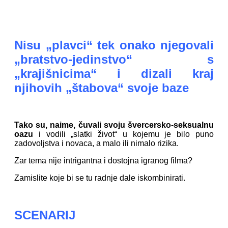
Nisu „plavci“ tek onako njegovali
„bratstvo-jedinstvo“ s
„krajišnicima“ i dizali kraj
njihovih „štabova“ svoje baze
Tako su, naime, čuvali svoju švercersko-seksualnu
oazu
i vodili „slatki život“ u kojemu je bilo puno
zadovoljstva i novaca, a malo ili nimalo rizika.
Zar tema nije intrigantna i dostojna igranog filma?
Zamislite koje bi se tu radnje dale iskombinirati.
SCENARIJ