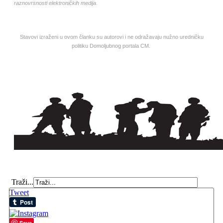
raznovrsnosti elektroničkih medija.
Stavovi izraženi u ovom članku su autorovi i ne odražavaju nužno uredničku
politiku Domoljubnog portala CM.
Traži...
Tweet
Save