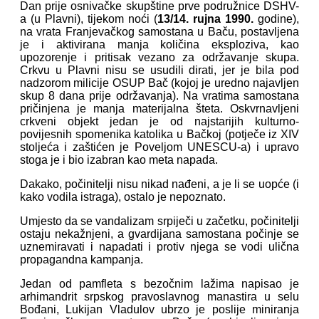
Dan prije osnivačke skupštine prve podružnice DSHV-
a (u Plavni), tijekom noći (
13/14. rujna 1990.
godine),
na vrata Franjevačkog samostana u Baču, postavljena
je i aktivirana manja količina eksploziva, kao
upozorenje i pritisak vezano za održavanje skupa.
Crkvu u Plavni nisu se usudili dirati, jer je bila pod
nadzorom milicije OSUP Bač (kojoj je uredno najavljen
skup 8 dana prije održavanja). Na vratima samostana
pričinjena je manja materijalna šteta. Oskvrnavljeni
crkveni objekt jedan je od najstarijih kulturno-
povijesnih spomenika katolika u Bačkoj (potječe iz XIV
stoljeća i zaštićen je Poveljom UNESCU-a) i upravo
stoga je i bio izabran kao meta napada.
Dakako, počinitelji nisu nikad nađeni, a je li se uopće (i
kako vodila istraga), ostalo je nepoznato.
Umjesto da se vandalizam srpiječi u začetku, počinitelji
ostaju nekažnjeni, a gvardijana samostana počinje se
uznemiravati i napadati i protiv njega se vodi ulična
propagandna kampanja.
Jedan od pamfleta s bezočnim lažima napisao je
arhimandrit srpskog pravoslavnog manastira u selu
Bođani, Lukijan Vladulov ubrzo je poslije miniranja