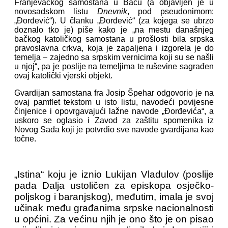
Franjevačkog samostana u Baču (a objavljen je u
novosadskom listu
Dnevnik
, pod pseudonimom:
„Đorđević“). U članku „Đorđević“ (za kojega se ubrzo
doznalo tko je) piše kako je „na mestu današnjeg
bačkog katoličkog samostana u prošlosti bila srpska
pravoslavna crkva, koja je zapaljena i izgorela je do
temelja – zajedno sa srpskim vernicima koji su se našli
u njoj“, pa je poslije na temeljima te ruševine sagrađen
ovaj katolički vjerski objekt.
Gvardijan samostana fra Josip Špehar odgovorio je na
ovaj pamflet tekstom u isto listu, navodeći povijesne
činjenice i opovrgavajući lažne navode „Đorđevića“, a
uskoro se oglasio i Zavod za zaštitu spomenika iz
Novog Sada koji je potvrdio sve navode gvardijana kao
točne.
„Istina“ koju je iznio Lukijan Vladulov (poslije
pada Dalja ustoličen za episkopa osječko-
poljskog i baranjskog), međutim, imala je svoj
učinak među građanima srpske nacionalnosti
u općini. Za većinu njih je ono što je on pisao