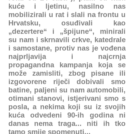
kuće i ljetinu, nasilno nas
mobilizirali u rat i slali na frontu u
Hrvatsku, osuđivali kao
„dezertere“ i „špijune“, minirali
su nam i skrnavili crkve, katedrale
i samostane, protiv nas je vođena
najprljavija i najcrnja
propagandna kampanja koja se
može zamisliti, zbog pisane ili
izgovorene riječi dobivali smo
batine, paljeni su nam automobili,
otimani stanovi, istjerivani smo s
posla, a nekima koji su iz svojih
kuća odvedeni 90-ih godina ni
danas nema traga... niti ih tko
tamo smije spomenuti...