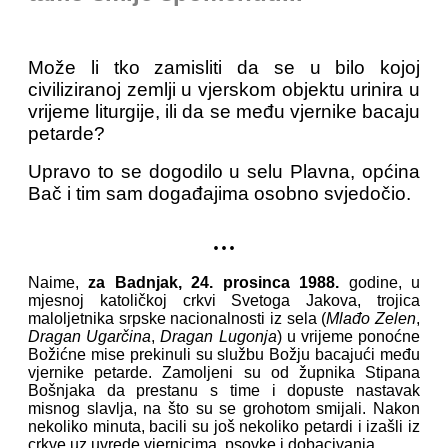
Može li tko zamisliti da se u bilo kojoj
civiliziranoj zemlji u vjerskom objektu urinira u
vrijeme liturgije, ili da se među vjernike bacaju
petarde?
Upravo to se dogodilo u selu Plavna, općina
Bač i tim sam događajima osobno svjedočio.
...
Naime,
za Badnjak, 24. prosinca 1988.
godine, u
mjesnoj katoličkoj crkvi Svetoga Jakova, trojica
maloljetnika srpske nacionalnosti iz sela (
Mlađo Zelen
,
Dragan Ugarčina
,
Dragan Lugonja
) u vrijeme ponoćne
Božićne mise prekinuli su službu Božju bacajući među
vjernike petarde. Zamoljeni su od župnika Stipana
Bošnjaka da prestanu s time i dopuste nastavak
misnog slavlja, na što su se grohotom smijali. Nakon
nekoliko minuta, bacili su još nekoliko petardi i izašli iz
crkve uz uvrede vjernicima, psovke i dobacivanja.