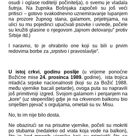
osudi i oglase roditelji počinitelja), o svemu je vladala
šutnja. Na župnika Bošnjaka započeli su još veći
pritisci – gotovo svakodnevno uznemiravanje lupanjem
na prozore župnog stana, galamom, prijetnjama, na
ulici su mu pojedinci upućivali psovke i uvrede, počele
su kružiti glasine o njegovom „tajnom delovanju“ protiv
Srbije itd.)
I naravno, to je ohrabrilo one koji su bili u prvim
redovima borbe za „srpstvo i pravoslavlje“.
U istoj crkvi, godinu poslije
(u vrijeme ponoćne
Božićne mise
24. prosinca 1989.
godine), ista trojica
mladića srpske nacionalnosti (koji su za Božić 1988.
među vjernike bacali petarde), ovoga puta su napravili
još primitivniji izgred. Svojom galamom i penjanjem na
„kore“ (uz stepenište) gdje je na crkvenom balkonu bio
smješten pjevač s orguljama, ometali su sv. Misu.
No, to im nije bilo dosta.
Ne obazirući se na prisutne vjernike, počeli su mokriti
po stubama (nedaleko od vrata koja vode na balkon),