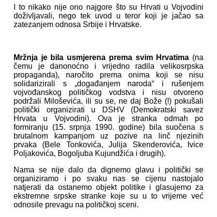
I to nikako nije ono najgore što su Hrvati u Vojvodini
doživljavali, nego tek uvod u teror koji je jačao sa
zatezanjem odnosa Srbije i Hrvatske.
Mržnja je bila usmjerena prema svim Hrvatima
(na
čemu je danonoćno i vrijedno radila velikosrpska
propaganda), naročito prema onima koji se nisu
solidarizirali s „događanjem naroda“ i rušenjem
vojvođanskog političkog vodstva i nisu otvoreno
podržali Miloševića, ili su se, ne daj Bože (!) pokušali
politički organizirati u DSHV (Demokratski savez
Hrvata u Vojvodini). Ova je stranka odmah po
formiranju (15. srpnja 1990. godine) bila suočena s
brutalnom kampanjom uz pozive na linč njezinih
prvaka (Bele Tonkovića, Julija Skenderovića, Ivice
Poljakovića, Bogoljuba Kujundžića i drugih).
Nama se nije dalo da dignemo glavu i politički se
organiziramo i po svaku nas se cijenu nastojalo
natjerati da ostanemo objekt politike i glasujemo za
ekstremne srpske stranke koje su u to vrijeme već
odnosile prevagu na političkoj sceni.