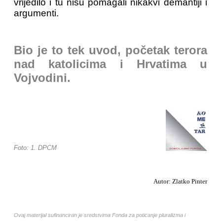
vrijedilo i tu nisu pomagali nikakvi demantiji i
argumenti.
Bio je to tek uvod, početak terora
nad katolicima i Hrvatima u
Vojvodini.
Foto: 1. DPCM
Autor: Zlatko Pinter
Ovaj materijal sufinanciran je sredstvima Fonda za poticanje pluralizma i