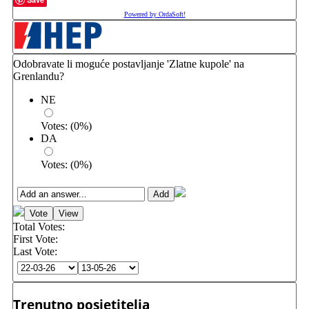
Powered by OrdaSoft!
Odobravate li moguće postavljanje 'Zlatne kupole' na
Grenlandu?
NE
Votes:
(
0
%)
DA
Votes:
(
0
%)
Total Votes:
First Vote:
Last Vote:
Trenutno posjetitelja