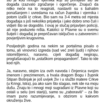
što je kod mnogih vjernika koji su primijetili što se
događa izazvalo zgražanje i ogorčenje. Znajući da
nitko neće na to reagirati, nastavili su s bahatim
ponašanjem i uvredama na račun župnika i vjernika i
potom izašli iz crkve. Bio sam na 3-4 metra od mjesta
događaja s još nekoliko prijatelja i jako dobro smo čuli i
vidjeli što se dogodilo. I ovaj je slučaj prijavljen policiji,
ali nije poduzeto ništa. Katolici iz Plavne su o svemu
šutjeli i događaj je prepričavan isključivo u zatvorenim i
povjerljivim krugovima.
Posljednjih godina na nekim se portalima pisalo o
tomu, ali vinovnici izgreda (sad već zreli ljudi) i njihovi
istomišljenici, naravno, cijeli događaj negiraju,
proglašavajući to „ustaškom propagandom“. Tako to ide
kod njih.
Ja, naravno, stojim iza ovih navoda i činjenica svojim
imenom i prezimenom, a hvala dragom Bogu i župnik
Stipan Bošnjak je još uvijek živ i u službi matere Crkve
(u Kringi, Istra), pa ako sam što slagao, nek ide na moju
dušu. Znaju to i mnogi moji sugrađani iz Plavne koji su
ostali u selu (oni stariji), samo su „zaboravili“ – za što
imam puno razumijevanje, s obzirom u kakvom
okruženju žive.