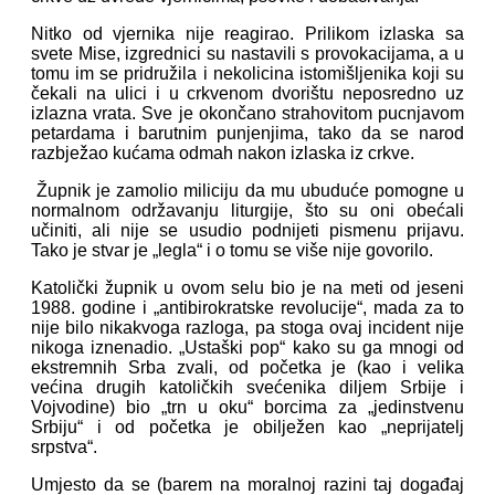
Nitko od vjernika nije reagirao. Prilikom izlaska sa
svete Mise, izgrednici su nastavili s provokacijama, a u
tomu im se pridružila i nekolicina istomišljenika koji su
čekali na ulici i u crkvenom dvorištu neposredno uz
izlazna vrata. Sve je okončano strahovitom pucnjavom
petardama i barutnim punjenjima, tako da se narod
razbježao kućama odmah nakon izlaska iz crkve.
Župnik je zamolio miliciju da mu ubuduće pomogne u
normalnom održavanju liturgije, što su oni obećali
učiniti, ali nije se usudio podnijeti pismenu prijavu.
Tako je stvar je „legla“ i o tomu se više nije govorilo.
Katolički župnik u ovom selu bio je na meti od jeseni
1988. godine i „antibirokratske revolucije“, mada za to
nije bilo nikakvoga razloga, pa stoga ovaj incident nije
nikoga iznenadio. „Ustaški pop“ kako su ga mnogi od
ekstremnih Srba zvali, od početka je (kao i velika
većina drugih katoličkih svećenika diljem Srbije i
Vojvodine) bio „trn u oku“ borcima za „jedinstvenu
Srbiju“ i od početka je obilježen kao „neprijatelj
srpstva“.
Umjesto da se (barem na moralnoj razini taj događaj