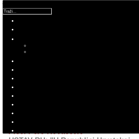
Traži...
UCM
Detalji
Kategorija:
Komentar
Objavljeno: 12 Lipanj 2018
Hitovi: 2892
Korisnička ocjena:
5
/
5
Molimo ocijenite
PRESS
Piše: Pero Kovačević