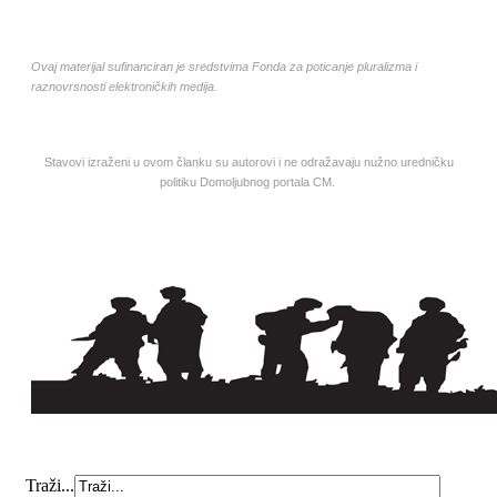
Ovaj materijal sufinanciran je sredstvima Fonda za poticanje pluralizma i
raznovrsnosti elektroničkih medija.
Stavovi izraženi u ovom članku su autorovi i ne odražavaju nužno uredničku
politiku Domoljubnog portala CM.
Traži...