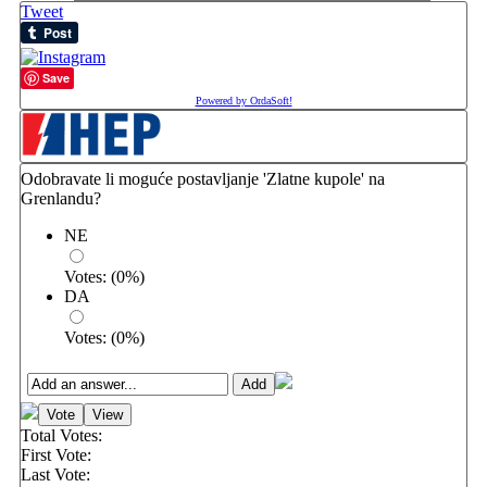
Tweet
Save
Powered by OrdaSoft!
Odobravate li moguće postavljanje 'Zlatne kupole' na
Grenlandu?
NE
Votes:
(
0
%)
DA
Votes:
(
0
%)
Total Votes:
First Vote:
Last Vote: