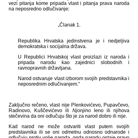
vezi pitanja kome pripada vlast i pitanja prava naroda
na neposredno odlučivanje:
„Članak 1.
Republika Hrvatska jedinstvena je i nedjeljiva
demokratska i socijalna država.
U Republici Hrvatskoj vlast proizlazi iz naroda i
pripada narodu kao zajednici slobodnih i
ravnopravnih državljana.
Narod ostvaruje vlast izborom svojih predstavnika i
neposrednim odlučivanjem.“
Zaključno rečeno, vlast nije Plenkovićevo, Pupavčevo,
Radinovo, Kuščevićevo ili
Njonjino
leno ili njihova
stečevina da oni odlučuju što je za narod dobro ili nije.
Kad narod ne može ostvariti vlast putem svojih
predstavnika ili se oni odmetnu odnosno odnarode i
odlučuju protiv volje naroda, onda narodu ostaje pravo