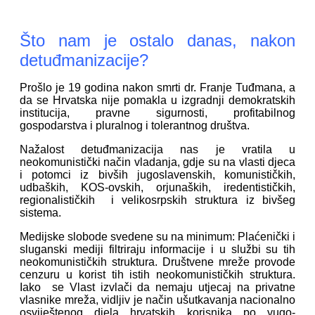
Što nam je ostalo danas, nakon
detuđmanizacije?
Prošlo je 19 godina nakon smrti dr. Franje Tuđmana, a
da se Hrvatska nije pomakla u izgradnji demokratskih
institucija, pravne sigurnosti, profitabilnog
gospodarstva i pluralnog i tolerantnog društva.
Nažalost detuđmanizacija nas je vratila u
neokomunistički način vladanja, gdje su na vlasti djeca
i potomci iz bivših jugoslavenskih, komunističkih,
udbaških, KOS-ovskih, orjunaških, iredentističkih,
regionalističkih i velikosrpskih struktura iz bivšeg
sistema.
Medijske slobode svedene su na minimum: Plaćenički i
sluganski mediji filtriraju informacije i u službi su tih
neokomunističkih struktura. Društvene mreže provode
cenzuru u korist tih istih neokomunističkih struktura.
Iako se Vlast izvlači da nemaju utjecaj na privatne
vlasnike mreža, vidljiv je način ušutkavanja nacionalno
osviještenog djela hrvatskih korisnika po yugo-