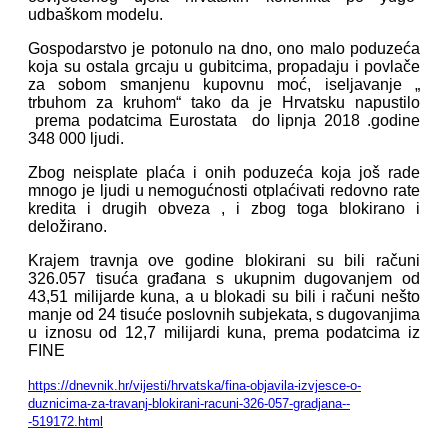
udbaškom modelu.
Gospodarstvo je potonulo na dno, ono malo poduzeća
koja su ostala grcaju u gubitcima, propadaju i povlače
za sobom smanjenu kupovnu moć, iseljavanje „
trbuhom za kruhom“ tako da je Hrvatsku napustilo
prema podatcima Eurostata do lipnja 2018 .godine
348 000 ljudi.
Zbog neisplate plaća i onih poduzeća koja još rade
mnogo je ljudi u nemogućnosti otplaćivati redovno rate
kredita i drugih obveza , i zbog toga blokirano i
deložirano.
Krajem travnja ove godine blokirani su bili računi
326.057 tisuća građana s ukupnim dugovanjem od
43,51 milijarde kuna, a u blokadi su bili i računi nešto
manje od 24 tisuće poslovnih subjekata, s dugovanjima
u iznosu od 12,7 milijardi kuna, prema podatcima iz
FINE
https://dnevnik.hr/vijesti/hrvatska/fina-objavila-izvjesce-o-
duznicima-za-travanj-blokirani-racuni-326-057-gradjana--
-519172.html