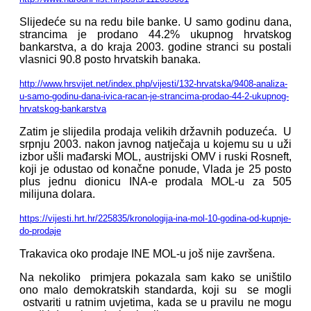
Slijedeće su na redu bile banke. U samo godinu dana,
strancima je prodano 44.2% ukupnog hrvatskog
bankarstva, a do kraja 2003. godine stranci su postali
vlasnici 90.8 posto hrvatskih banaka.
http://www.hrsvijet.net/index.php/vijesti/132-hrvatska/9408-analiza-
u-samo-godinu-dana-ivica-racan-je-strancima-prodao-44-2-ukupnog-
hrvatskog-bankarstva
Zatim je slijedila prodaja velikih državnih poduzeća. U
srpnju 2003. nakon javnog natječaja u kojemu su u uži
izbor ušli mađarski MOL, austrijski OMV i ruski Rosneft,
koji je odustao od konačne ponude, Vlada je 25 posto
plus jednu dionicu INA-e prodala MOL-u za 505
milijuna dolara.
https://vijesti.hrt.hr/225835/kronologija-ina-mol-10-godina-od-kupnje-
do-prodaje
Trakavica oko prodaje INE MOL-u još nije završena.
Na nekoliko primjera pokazala sam kako se uništilo
ono malo demokratskih standarda, koji su se mogli
ostvariti u ratnim uvjetima, kada se u pravilu ne mogu