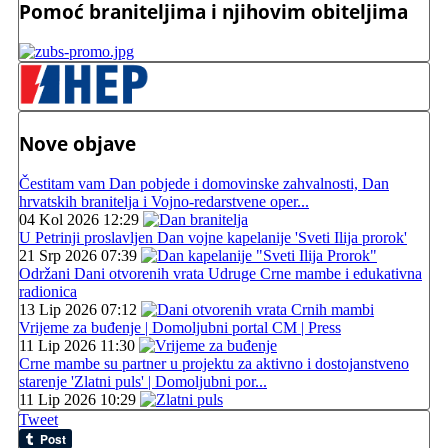
Pomoć braniteljima i njihovim obiteljima
Nove objave
Čestitam vam Dan pobjede i domovinske zahvalnosti, Dan
hrvatskih branitelja i Vojno-redarstvene oper...
04 Kol 2026 12:29
U Petrinji proslavljen Dan vojne kapelanije 'Sveti Ilija prorok'
21 Srp 2026 07:39
Održani Dani otvorenih vrata Udruge Crne mambe i edukativna
radionica
13 Lip 2026 07:12
Vrijeme za buđenje | Domoljubni portal CM | Press
11 Lip 2026 11:30
Crne mambe su partner u projektu za aktivno i dostojanstveno
starenje 'Zlatni puls' | Domoljubni por...
11 Lip 2026 10:29
Tweet