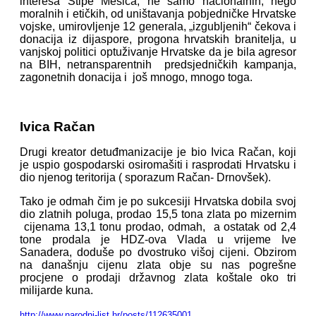
interesa Stipe Mesića, ne samo nacionalnih, nego
moralnih i etičkih, od uništavanja pobjedničke Hrvatske
vojske, umirovljenje 12 generala, „izgubljenih“ čekova i
donacija iz dijaspore, progona hrvatskih branitelja, u
vanjskoj politici optuživanje Hrvatske da je bila agresor
na BIH, netransparentnih predsjedničkih kampanja,
zagonetnih donacija i još mnogo, mnogo toga.
Ivica Račan
Drugi kreator detuđmanizacije je bio Ivica Račan, koji
je uspio gospodarski osiromašiti i rasprodati Hrvatsku i
dio njenog teritorija ( sporazum Račan- Drnovšek).
Tako je odmah čim je po sukcesiji Hrvatska dobila svoj
dio zlatnih poluga, prodao 15,5 tona zlata po mizernim
cijenama 13,1 tonu prodao, odmah, a ostatak od 2,4
tone prodala je HDZ-ova Vlada u vrijeme Ive
Sanadera, doduše po dvostruko višoj cijeni. Obzirom
na današnju cijenu zlata obje su nas pogrešne
procjene o prodaji državnog zlata koštale oko tri
milijarde kuna.
http://www.narodni-list.hr/posts/112635001