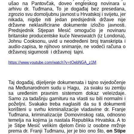
ušao na Pantovčak, doveo engleskog novinara u
arhivu dr. Tuđmana, To je događaj bez presedana,
zgrozio svu domoljubnu javnost u Hrvatskoj i svijetu, jer
nikada, nigdje niti jedan predsjednik države nije
državne neklasificirane dokumente izložio javnosti.
Predsjednik Stjepan Mesić omogućio je novinaru
britanske producentske kuće Newswatch (iz Londona),
Johnu Cooksonu, uvid u neodređeni broj transkripta i
audio-zapisa, te njihovo snimanje, ne vodeći računa o
državnoj sigurnosti i državnoj tajni.
https://www.youtube.com/watch?v=tOebNGA_z1M
Taj događaj, dijeljenje dokumenata i tajno svjedočenje
na Međunarodnom sudu u Hagu, za svaku su zemlju
sa uređenim pravnim sistemom dokaz veleizdaje.
Samo za tadašnju garnituru na vlasti su bili normalni i
poželjni. Svakako treba naglasiti da su ti dokumenti
korišteni u svrhu kriminalizacije vladavine dr. Franje
Tuđmana, kriminalizacije Domovinskog rata, odnosno
temelja na kojima ja nastala Republika Hrvatska. A to
je Stipe Mesić velikim djelom činio iz osobne mržnje
prema dr. Franji Tuđmanu, jer je bio ono što,
on Stipe