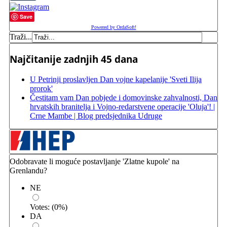
Save
Powered by OrdaSoft!
Traži...
Najčitanije zadnjih 45 dana
U Petrinji proslavljen Dan vojne kapelanije 'Sveti Ilija
prorok'
Čestitam vam Dan pobjede i domovinske zahvalnosti, Dan
hrvatskih branitelja i Vojno-redarstvene operacije 'Oluja'! |
Crne Mambe | Blog predsjednika Udruge
Odobravate li moguće postavljanje 'Zlatne kupole' na
Grenlandu?
NE
Votes:
(
0
%)
DA