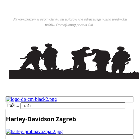
Stavovi izraženi u ovom članku su autorovi i ne odražavaju nužno uredničku
politiku Domoljubnog portala CM.
Traži...
Harley-Davidson Zagreb