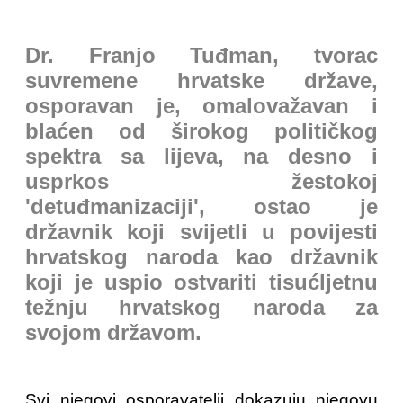
Dr. Franjo Tuđman, tvorac
suvremene hrvatske države,
osporavan je, omalovažavan i
blaćen od širokog političkog
spektra sa lijeva, na desno i
usprkos žestokoj
'detuđmanizaciji', ostao je
državnik koji svijetli u povijesti
hrvatskog naroda kao državnik
koji je uspio ostvariti tisućljetnu
težnju hrvatskog naroda za
svojom državom.
Svi njegovi osporavatelji dokazuju njegovu