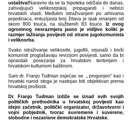
ustaštva!
Naravno da se ta hipoteka održala do danas,
zahvaljujući velikosrpskoj propagandi i nebrizi
hrvatskih vlasti. Međutim istraživanjem po arhivama
pojedinaca, entuzijasta broj žrtava je ipak smanjen od
skoro 800 tisuća, na službenih 83 tisuće.
Iz ovog
ogromnog nesrazmjera jasno je vidljivo koliki je
razmjer lažiranja povijesti od strane jugokomunista
i velikosrba.
Svako istraživanje velikosrbi, jugofili, orjunaši i bivši
komunisti proglašavaju revizijom povijesti, samo da bi
opravdali posezanje za hrvatskim teritorijem i
hrvatskom kulturnom baštinom.
Sam dr. Franjo Tuđman osjećao se „ progonjen“ kao i
hrvatski narod stoga je nastojao biti objektivan prema
hrvatskoj prošlosti.
Dr. Franjo Tuđman izdiže se iznad svih svojih
političkih prethodnika u hrvatskoj povijesti kao
idejni začetnik, politički organizator, državotvorni i
vojni pobjednik, tvorac suvremene i suverene,
slobodne i nezavisne demokratske Hrvatske.