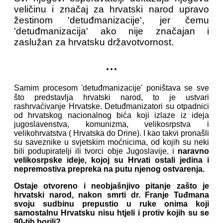
veličinu i značaj za hrvatski narod upravo
žestinom 'detuđmanizacije', jer čemu
'detuđmanizacija' ako nije značajan i
zaslužan za hrvatsku državotvornost.
...
Samim procesom 'detuđmanizacije' poništava se sve
što predstavlja hrvatski narod, to je ustvari
rashrvaćivanje Hrvatske. Detuđmanizatori su otpadnici
od hrvatskog nacionalnog bića koji izlaze iz ideja
jugoslavenstva, komunizma, velikosrpstva i
velikohrvatstva ( Hrvatska do Drine). I kao takvi pronašli
su saveznike u svjetskim moćnicima, od kojih su neki
bili podupiratelji ili tvorci obje Jugoslavije, i
naravno
velikosrpske ideje, kojoj su Hrvati ostali jedina i
nepremostiva prepreka na putu njenog ostvarenja.
Ostaje otvoreno i neobjašnjivo pitanje zašto je
hrvatski narod, nakon smrti dr. Franje Tuđmana
svoju sudbinu prepustio u ruke onima koji
samostalnu Hrvatsku nisu htjeli i protiv kojih su se
90-tih borili?