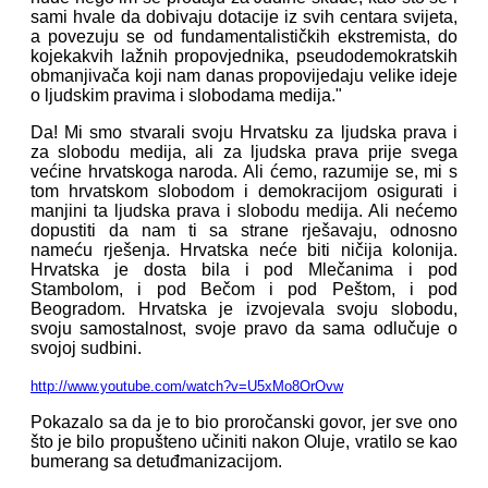
sami hvale da dobivaju dotacije iz svih centara svijeta,
a povezuju se od fundamentalističkih ekstremista, do
kojekakvih lažnih propovjednika, pseudodemokratskih
obmanjivača koji nam danas propovijedaju velike ideje
o ljudskim pravima i slobodama medija."
Da! Mi smo stvarali svoju Hrvatsku za ljudska prava i
za slobodu medija, ali za ljudska prava prije svega
većine hrvatskoga naroda. Ali ćemo, razumije se, mi s
tom hrvatskom slobodom i demokracijom osigurati i
manjini ta ljudska prava i slobodu medija. Ali nećemo
dopustiti da nam ti sa strane rješavaju, odnosno
nameću rješenja. Hrvatska neće biti ničija kolonija.
Hrvatska je dosta bila i pod Mlečanima i pod
Stambolom, i pod Bečom i pod Peštom, i pod
Beogradom. Hrvatska je izvojevala svoju slobodu,
svoju samostalnost, svoje pravo da sama odlučuje o
svojoj sudbini.
http://www.youtube.com/watch?v=U5xMo8OrOvw
Pokazalo sa da je to bio proročanski govor, jer sve ono
što je bilo propušteno učiniti nakon Oluje, vratilo se kao
bumerang sa detuđmanizacijom.