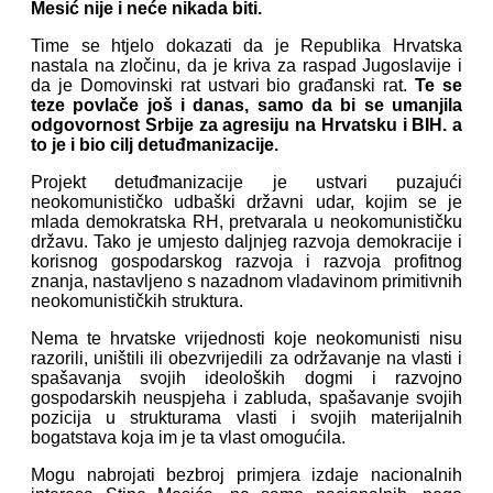
Mesić nije i neće nikada biti.
Time se htjelo dokazati da je Republika Hrvatska
nastala na zločinu, da je kriva za raspad Jugoslavije i
da je Domovinski rat ustvari bio građanski rat.
Te se
teze povlače još i danas, samo da bi se umanjila
odgovornost Srbije za agresiju na Hrvatsku i BIH. a
to je i bio cilj detuđmanizacije.
Projekt detuđmanizacije je ustvari puzajući
neokomunističko udbaški državni udar, kojim se je
mlada demokratska RH, pretvarala u neokomunističku
državu. Tako je umjesto daljnjeg razvoja demokracije i
korisnog gospodarskog razvoja i razvoja profitnog
znanja, nastavljeno s nazadnom vladavinom primitivnih
neokomunističkih struktura.
Nema te hrvatske vrijednosti koje neokomunisti nisu
razorili, uništili ili obezvrijedili za održavanje na vlasti i
spašavanja svojih ideoloških dogmi i razvojno
gospodarskih neuspjeha i zabluda, spašavanje svojih
pozicija u strukturama vlasti i svojih materijalnih
bogatstava koja im je ta vlast omogućila.
Mogu nabrojati bezbroj primjera izdaje nacionalnih