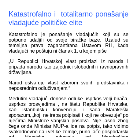
Katastrofalno i totalitarno ponašanje
vladajuće političke elite
Katastrofalno je ponašanje vladajućih koji su se
potpuno udaljili od svoje biračke baze. Uzalud su
temeljna prava zagarantirana Ustavom RH, kada
vladajući ne poštuju ni članak 1. u kojem piše
„U Republici Hrvatskoj vlast proizlazi iz naroda i
pripada narodu kao zajednici slobodnih i ravnopravnih
državljana.
Narod ostvaruje vlast izborom svojih predstavnika i
neposrednim odlučivanjem.“
Međutim vladajući donose odluke usprkos volji birača,
usprkos prosvjedima , na štetu Republike Hrvatske,
kao Istanbulsku konvenciju i sada Marakeški
sporazum, „koji ne treba potpisati i koji ne obvezuje“ po
riječima Ministrice vanjskih poslova. Nije jasno zbog
čega onda Ministar MUP-a ide na potpis, iako vidimo
svakodnevno da i velike zemlje, puno jače gospodarski