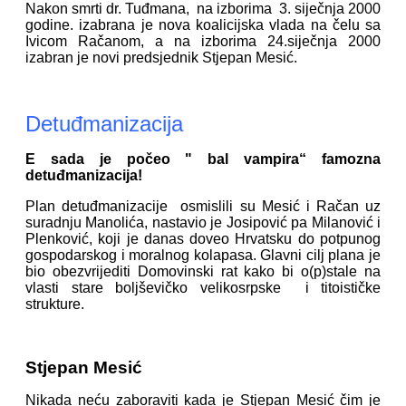
Nakon smrti dr. Tuđmana, na izborima 3. siječnja 2000
godine. izabrana je nova koalicijska vlada na čelu sa
Ivicom Račanom, a na izborima 24.siječnja 2000
izabran je novi predsjednik Stjepan Mesić.
Detuđmanizacija
E sada je počeo " bal vampira“ famozna
detuđmanizacija!
Plan detuđmanizacije osmislili su Mesić i Račan uz
suradnju Manolića, nastavio je Josipović pa Milanović i
Plenković, koji je danas doveo Hrvatsku do potpunog
gospodarskog i moralnog kolapasa. Glavni cilj plana je
bio obezvrijediti Domovinski rat kako bi o(p)stale na
vlasti stare boljševičko velikosrpske i titoističke
strukture.
Stjepan Mesić
Nikada neću zaboraviti kada je Stjepan Mesić čim je