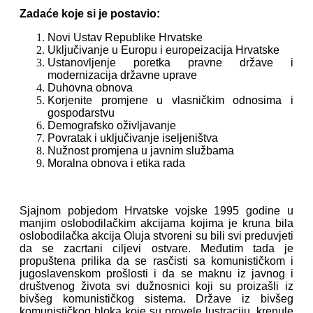
Zadaće koje si je postavio:
Novi Ustav Republike Hrvatske
Uključivanje u Europu i europeizacija Hrvatske
Ustanovljenje poretka pravne države i
modernizacija državne uprave
Duhovna obnova
Korjenite promjene u vlasničkim odnosima i
gospodarstvu
Demografsko oživljavanje
Povratak i uključivanje iseljeništva
Nužnost promjena u javnim službama
Moralna obnova i etika rada
Sjajnom pobjedom Hrvatske vojske 1995 godine u
manjim oslobodilačkim akcijama kojima je kruna bila
oslobodilačka akcija Oluja stvoreni su bili svi preduvjeti
da se zacrtani ciljevi ostvare. Međutim tada je
propuštena prilika da se rasčisti sa komunističkom i
jugoslavenskom prošlosti i da se maknu iz javnog i
društvenog života svi dužnosnici koji su proizašli iz
bivšeg komunističkog sistema. Države iz bivšeg
komunističkog bloka koje su provele lustraciju, krenule