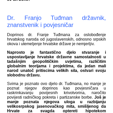
Dr. Franjo Tuđman državnik,
znanstvenik i povjesničar
Doprinos dr. Franje Tuđmana za oslobođenje
hrvatskog naroda od jugoslavenskih, odnosno srpskih
okova i utemeljenje hrvatske države je nemjerljiv.
Naprosto je fantastično djelo stvaranje i
uspostavljanje hrvatske državne samostalnosti u
tadašnjim geopolitičkim uvjetima, različitim
globalnim teorijama i projektima, da jedan mali
narod unatoč pritiscima velikih sila, ostvari svoju
slobodnu državu.
Svima je poznato ovo djelo dr. Tuđmana, no manje je
poznat njegov doprinos kao povjesničara u
raskrinkavanju povijesnih krivotvorina, naročito
povijesti radničkog pokreta i partizanske borbe.
Još je
manje poznata njegova uloga u razbijanju
velikosrpskog jasenovačkog mita, smišljenog da
Hrvate za svagda optereti hipotekom