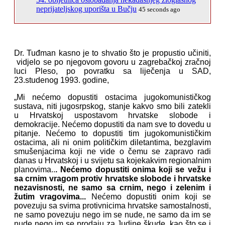
neprijateljskog uporišta u Bučju
45 seconds ago
Dr. Tuđman kasno je to shvatio što je propustio učiniti,
vidjelo se po njegovom govoru u zagrebačkoj zračnoj
luci Pleso, po povratku sa liječenja u SAD,
23.studenog 1993. godine,
„Mi nećemo dopustiti ostacima jugokomunističkog
sustava, niti jugosrpskog, stanje kakvo smo bili zatekli
u Hrvatskoj uspostavom hrvatske slobode i
demokracije. Nećemo dopustiti da nam sve to dovedu u
pitanje. Nećemo to dopustiti tim jugokomunističkim
ostacima, ali ni onim političkim diletantima, bezglavim
smušenjacima koji ne vide o čemu se zapravo radi
danas u Hrvatskoj i u svijetu sa kojekakvim regionalnim
planovima..
. Nećemo dopustiti onima koji se vežu i
sa crnim vragom protiv hrvatske slobode i hrvatske
nezavisnosti, ne samo sa crnim, nego i zelenim i
žutim vragovima...
Nećemo dopustiti onim koji se
povezuju sa svima protivnicima hrvatske samostalnosti,
ne samo povezuju nego im se nude, ne samo da im se
nude nego im se prodaju za Judine škude, kao što se i