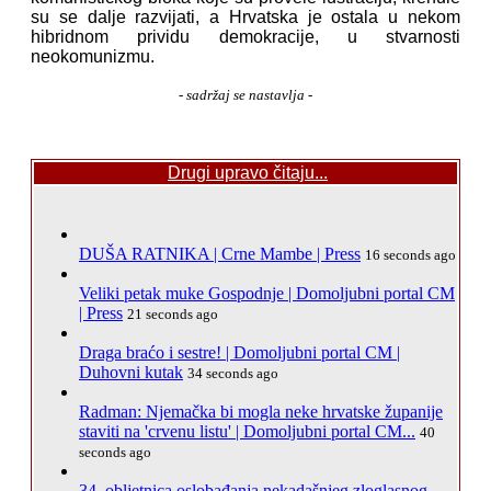
su se dalje razvijati, a Hrvatska je ostala u nekom
hibridnom prividu demokracije, u stvarnosti
neokomunizmu.
- sadržaj se nastavlja -
Drugi upravo čitaju...
DUŠA RATNIKA | Crne Mambe | Press
16 seconds ago
Veliki petak muke Gospodnje | Domoljubni portal CM
| Press
21 seconds ago
Draga braćo i sestre! | Domoljubni portal CM |
Duhovni kutak
34 seconds ago
Radman: Njemačka bi mogla neke hrvatske županije
staviti na 'crvenu listu' | Domoljubni portal CM...
40
seconds ago
34. obljetnica oslobađanja nekadašnjeg zloglasnog