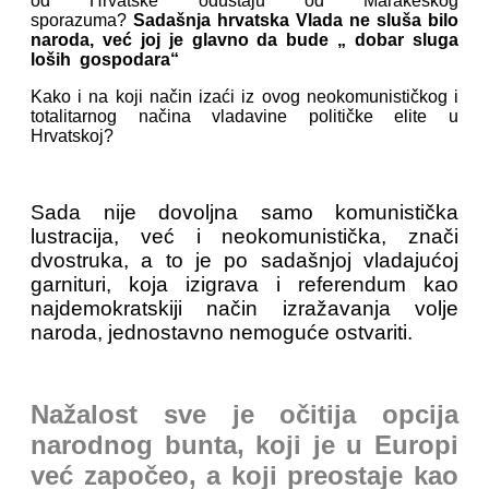
od Hrvatske odustaju od Marakeškog
sporazuma?
Sadašnja hrvatska Vlada ne sluša bilo
naroda, već joj je glavno da bude „ dobar sluga
loših gospodara“
Kako i na koji način izaći iz ovog neokomunističkog i
totalitarnog načina vladavine političke elite u
Hrvatskoj?
Sada nije dovoljna samo komunistička
lustracija, već i neokomunistička, znači
dvostruka, a to je po sadašnjoj vladajućoj
garnituri, koja izigrava i referendum kao
najdemokratskiji način izražavanja volje
naroda, jednostavno nemoguće ostvariti.
Nažalost sve je očitija opcija
narodnog bunta, koji je u Europi
već započeo, a koji preostaje kao