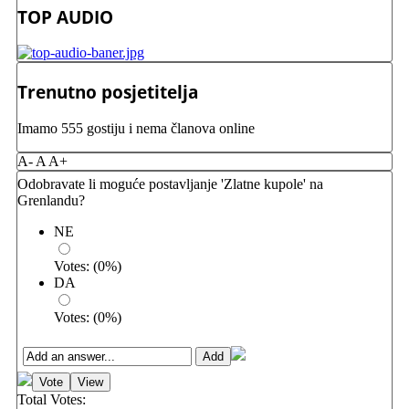
TOP AUDIO
Trenutno posjetitelja
Imamo 555 gostiju i nema članova online
A-
A
A+
Odobravate li moguće postavljanje 'Zlatne kupole' na
Grenlandu?
NE
Votes:
(
0
%)
DA
Votes:
(
0
%)
Total Votes: