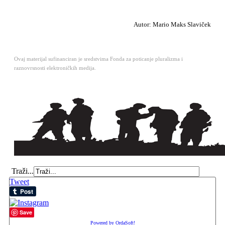
Autor: Mario Maks Slaviček
Ovaj materijal sufinanciran je sredstvima Fonda za poticanje pluralizma i
raznovrsnosti elektroničkih medija.
Traži...
Tweet
Save
Powered by OrdaSoft!