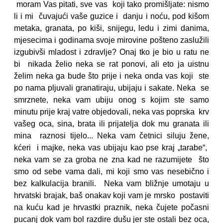
moram Vas pitati, sve vas koji tako promišljate: nismo
li i mi čuvajući vaše guzice i danju i noću, pod kišom
metaka, granata, po kiši, snijegu, ledu i zimi danima,
mjesecima i godinama svoje mirovine pošteno zaslužili
izgubivši mladost i zdravlje? Onaj tko je bio u ratu ne
bi nikada želio neka se rat ponovi, ali eto ja uistnu
želim neka ga bude što prije i neka onda vas koji ste
po nama pljuvali granatiraju, ubijaju i sakate. Neka se
smrznete, neka vam ubiju onog s kojim ste samo
minutu prije kraj vatre objedovali, neka vas poprska krv
vašeg oca, sina, brata ili prijatelja dok mu granata ili
mina raznosi tijelo... Neka vam četnici siluju žene,
kćeri i majke, neka vas ubijaju kao pse kraj „tarabe“,
neka vam se za groba ne zna kad ne razumijete što
smo od sebe vama dali, mi koji smo vas nesebično i
bez kalkulacija branili. Neka vam bližnje umotaju u
hrvatski brajak, baš onakav koji vam je mrsko postaviti
na kuću kad je hrvastki praznik, neka čujete počasni
pucanj dok vam bol razdire dušu jer ste ostali bez oca,