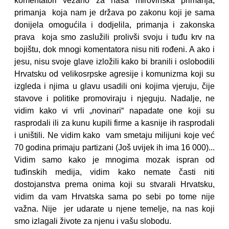
komentatori vezano za naša mirovinska primanja,
primanja koja nam je država po zakonu koji je sama
donijela omogućila i dodjelila, primanja i zakonska
prava koja smo zaslužili prolivši svoju i tuđu krv na
bojištu, dok mnogi komentatora nisu niti rođeni. A ako i
jesu, nisu svoje glave izložili kako bi branili i oslobodili
Hrvatsku od velikosrpske agresije i komunizma koji su
izgleda i njima u glavu usadili oni kojima vjeruju, čije
stavove i politike promoviraju i njeguju. Nadalje, ne
vidim kako vi vrli „novinari“ napadate one koji su
rasprodali ili za kunu kupili firme a kasnije ih rasprodali
i uništili. Ne vidim kako vam smetaju milijuni koje već
70 godina primaju partizani (Još uvijek ih ima 16 000)...
Vidim samo kako je mnogima mozak ispran od
tuđinskih medija, vidim kako nemate časti niti
dostojanstva prema onima koji su stvarali Hrvatsku,
vidim da vam Hrvatska sama po sebi po tome nije
važna. Nije jer udarate u njene temelje, na nas koji
smo izlagali živote za njenu i vašu slobodu.