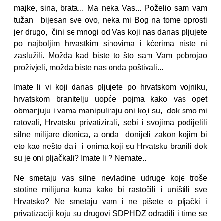
majke, sina, brata... Ma neka Vas... Poželio sam vam
tužan i bijesan sve ovo, neka mi Bog na tome oprosti
jer drugo, čini se mnogi od Vas koji nas danas pljujete
po najboljim hrvastkim sinovima i kćerima niste ni
zaslužili. Možda kad biste to što sam Vam pobrojao
proživjeli, možda biste nas onda poštivali...
Imate li vi koji danas pljujete po hrvatskom vojniku,
hrvatskom branitelju uopće pojma kako vas opet
obmanjuju i vama manipuliraju oni koji su, dok smo mi
ratovali, Hrvatsku privatizirali, sebi i svojima podijelili
silne milijare dionica, a onda donijeli zakon kojim bi
eto kao nešto dali i onima koji su Hrvatsku branili dok
su je oni pljačkali? Imate li ? Nemate...
Ne smetaju vas silne nevladine udruge koje troše
stotine milijuna kuna kako bi rastočili i uništili sve
Hrvatsko? Ne smetaju vam i ne pišete o pljački i
privatizaciji koju su drugovi SDPHDZ odradili i time se