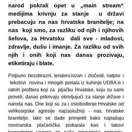
narod pokrali opet u „main stream“
medijima krivnju za stanje u državi
prebacuju na nas hrvatske branitelje; na
nas koji smo, za razliku od njih i njihovih
šefova, za Hrvatsku dali sve - mladost,
zdravlje, dušu i imanje. Za razliku od svih
njih i onih koji nas danas prozivaju,
etiketiraju i blate.
Potpuno bezobrazni, tendenciozan i zločesti, natpisi i
tekstovi novina i mnogih portala iz kuhinje UDBA-e i
ratnih profitera koji za pljačku Hrvatske, koju su sami
proveli, danas prikrivaju okrivljujući za stanje države i
naroda nas. One koji su za i oslobođenje Hrvatske od
velikosrpske agresije najzaslužniji - nas, hrvatske
branitelje. Iako se dade primjetiti kako napadaju
novinarska plaćenička piskarala kao i takovi