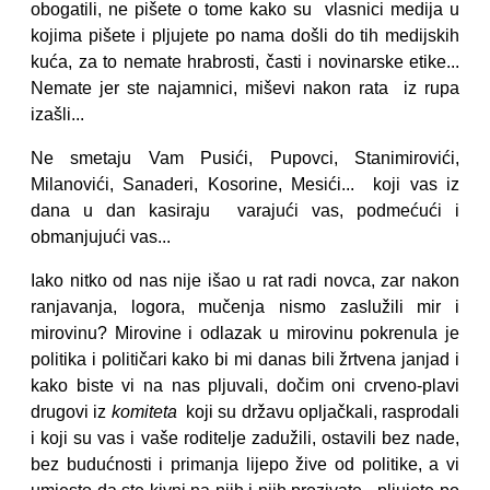
obogatili, ne pišete o tome kako su vlasnici medija u
kojima pišete i pljujete po nama došli do tih medijskih
kuća, za to nemate hrabrosti, časti i novinarske etike...
Nemate jer ste najamnici, miševi nakon rata iz rupa
izašli...
Ne smetaju Vam Pusići, Pupovci, Stanimirovići,
Milanovići, Sanaderi, Kosorine, Mesići... koji vas iz
dana u dan kasiraju varajući vas, podmećući i
obmanjujući vas...
Iako nitko od nas nije išao u rat radi novca, zar nakon
ranjavanja, logora, mučenja nismo zaslužili mir i
mirovinu? Mirovine i odlazak u mirovinu pokrenula je
politika i političari kako bi mi danas bili žrtvena janjad i
kako biste vi na nas pljuvali, dočim oni crveno-plavi
drugovi iz
komiteta
koji su državu opljačkali, rasprodali
i koji su vas i vaše roditelje zadužili, ostavili bez nade,
bez budućnosti i primanja lijepo žive od politike, a vi