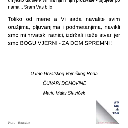
umjesto da ste kivni na njih i njih prozivate - pljujete po
nama... Sram Vas bilo !
Toliko od mene a Vi sada navalite svim
oružjima, pljuvanjima i podmetanjima, navikli
smo mi hrvatski ratnici, izdržali i teže stvari jer
smo BOGU VJERNI - ZA DOM SPREMNI !
U ime Hrvatskog Vojničkog Reda
ČUVARI DOMOVINE
Mario Maks Slaviček
Foto: Youtube