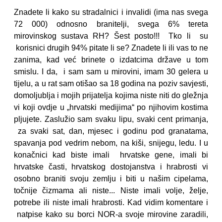
Znadete li kako su stradalnici i invalidi (ima nas svega
72 000) odnosno branitelji, svega 6% tereta
mirovinskog sustava RH? Šest posto!!! Tko li su
korisnici drugih 94% pitate li se? Znadete li ili vas to ne
zanima, kad već brinete o izdatcima države u tom
smislu. I da, i sam sam u mirovini, imam 30 gelera u
tijelu, a u rat sam otišao sa 18 godina na poziv savjesti,
domoljublja i mojih prijatelja kojima niste niti do gležnja
vi koji ovdje u „hrvatski medijima“ po njihovim kostima
pljujete. Zaslužio sam svaku lipu, svaki cent primanja,
za svaki sat, dan, mjesec i godinu pod granatama,
spavanja pod vedrim nebom, na kiši, snijegu, ledu. I u
konačnici kad biste imali hrvatske gene, imali bi
hrvatske časti, hrvatskog dostojanstva i hrabrosti vi
osobno braniti svoju zemlju i biti u našim cipelama,
točnije čizmama ali niste... Niste imali volje, želje,
potrebe ili niste imali hrabrosti. Kad vidim komentare i
natpise kako su borci NOR-a svoje mirovine zaradili,