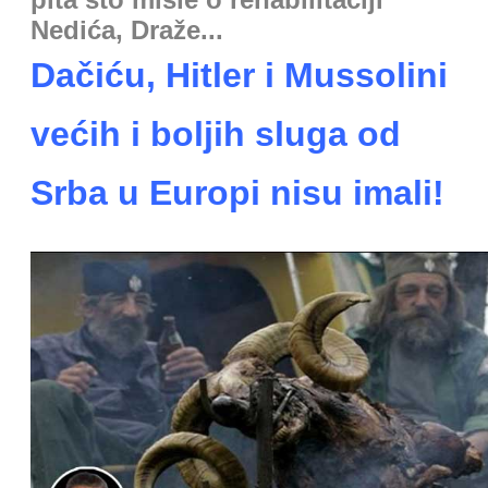
Nedića, Draže...
Dačiću, Hitler i Mussolini
većih i boljih sluga od
Srba u Europi nisu imali!