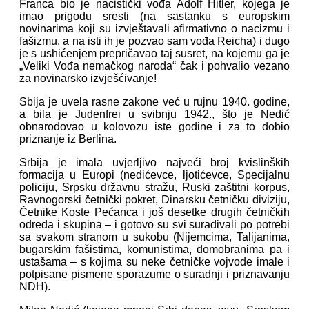
Franca bio je nacistički vođa Adolf Hitler, kojega je
imao prigodu sresti (na sastanku s europskim
novinarima koji su izvještavali afirmativno o nacizmu i
fašizmu, a na isti ih je pozvao sam vođa Reicha) i dugo
je s ushićenjem prepričavao taj susret, na kojemu ga je
„Veliki Vođa nemačkog naroda“ čak i pohvalio vezano
za novinarsko izvješćivanje!
Sbija je uvela rasne zakone već u rujnu 1940. godine,
a bila je Judenfrei u svibnju 1942., što je Nedić
obnarodovao u kolovozu iste godine i za to dobio
priznanje iz Berlina.
Srbija je imala uvjerljivo najveći broj kvislinških
formacija u Europi (nedićevce, ljotićevce, Specijalnu
policiju, Srpsku državnu stražu, Ruski zaštitni korpus,
Ravnogorski četnički pokret, Dinarsku četničku diviziju,
Četnike Koste Pećanca i još desetke drugih četničkih
odreda i skupina – i gotovo su svi surađivali po potrebi
sa svakom stranom u sukobu (Nijemcima, Talijanima,
bugarskim fašistima, komunistima, domobranima pa i
ustašama – s kojima su neke četničke vojvode imale i
potpisane pismene sporazume o suradnji i priznavanju
NDH).