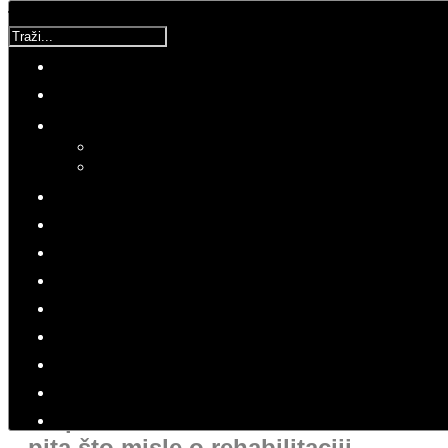
Traži...
Korisnička ocjena:
5
/
5
Molimo ocijenite
Komentar
Utorak, 01 Svibanj 2018 21:56
Hitovi: 4093
PRESS
UCM
Ako komu u Srbiji neke stvari oko
četnika nisu jasne neka prošeće
do potomaka četničkih žrtava i
pita što misle o rehabilitaciji