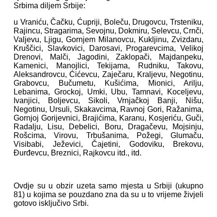
Srbima diljem Srbije:
u Vraniću, Čačku, Ćupriji, Boleču, Drugovcu, Trsteniku,
Rajincu, Stragarima, Sevojnu, Dokmiru, Selevcu, Crnči,
Valjevu, Ljigu, Gornjem Milanovcu, Kukljinu, Zvizdaru,
Kruščici, Slavkovici, Darosavi, Progarevcima, Velikoj
Drenovi, Malči, Jagodini, Zaklopači, Majdanpeku,
Kamenici, Manojlici, Tekijama, Rudniku, Takovu,
Aleksandrovcu, Ćićevcu, Zaječaru, Kraljevu, Negotinu,
Grabovcu, Bučumetu, Kušićima, Mionici, Arilju,
Lebanima, Grockoj, Umki, Ubu, Tamnavi, Koceljevu,
Ivanjici, Boljevcu, Sikoli, Vrnjačkoj Banji, Nišu,
Negotinu, Ursuli, Skakavcima, Ravnoj Gori, Ražanima,
Gornjoj Gorijevnici, Brajićima, Karanu, Kosjeriću, Guči,
Radalju, Lisu, Debelici, Boru, Dragačevu, Mojsinju,
Rošcima, Virovu, Trbušanima, Požegi, Glumaču,
Visibabi, Ježevici, Čajetini, Godoviku, Brekovu,
Đurđevcu, Breznici, Rajkovcu itd., itd.
Ovdje su u obzir uzeta samo mjesta u Srbiji (ukupno
81) u kojima se pouzdano zna da su u to vrijeme živjeli
gotovo isključivo Srbi.