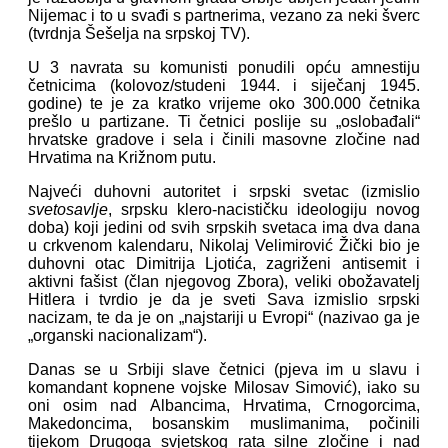
Nijemac i to u svađi s partnerima, vezano za neki šverc
(tvrdnja Šešelja na srpskoj TV).
U 3 navrata su komunisti ponudili opću amnestiju
četnicima (kolovoz/studeni 1944. i siječanj 1945.
godine) te je za kratko vrijeme oko 300.000 četnika
prešlo u partizane. Ti četnici poslije su „oslobađali“
hrvatske gradove i sela i činili masovne zločine nad
Hrvatima na Križnom putu.
Najveći duhovni autoritet i srpski svetac (izmislio
svetosavlje
, srpsku klero-nacističku ideologiju novog
doba) koji jedini od svih srpskih svetaca ima dva dana
u crkvenom kalendaru, Nikolaj Velimirović Žički bio je
duhovni otac Dimitrija Ljotića, zagriženi antisemit i
aktivni fašist (član njegovog Zbora), veliki obožavatelj
Hitlera i tvrdio je da je sveti Sava izmislio srpski
nacizam, te da je on „najstariji u Evropi“ (nazivao ga je
„organski nacionalizam“).
Danas se u Srbiji slave četnici (pjeva im u slavu i
komandant kopnene vojske Milosav Simović), iako su
oni osim nad Albancima, Hrvatima, Crnogorcima,
Makedoncima, bosanskim muslimanima, počinili
tijekom Drugoga svjetskog rata silne zločine i nad