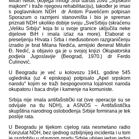
Milan Nedić (kojega mnogi Srbi danas zovu „Srpskom
majkom“ i traže njegovu rehabilitaciju), također je imao
s poglavnikom NDH dr Antom Pavelićem potpisan
Sporazum o razmjeni stanovništa i bio je spreman
priznati NDH ukoliko dobije svoju „SveSrbiju (skraćenu
„Veliku Srbiju“ koja bi u svoje granice uključila neke
dijelove BiH i imala izlaz na more). Elaborat o
preseljenju Hrvata i Srba i međusobnom razgraničenju
izradio je brat Milana Nedića, armijski đeneral Milutin
Đ. Nedić, a objavio ga je u svojoj knjizi
Okupatorska
podjela Jugoslavije
(Beograd, 1970.) dr Ferdo
Čulinović.
U Beogradu je već u kolovozu 1941. godine 545
uglednika (uz 4 episkopa) potpisalo „Apel srpskom
narodu“ kojim se traži bespogovorna lojalnost naroda
okupatoru i baca drvlje i kamenje na komuniste.
Srbija nije imala antifašistički rat (sve operacije su se
odvijale na tlu NDH), a ASNOS – Antifašistička
skupština narodnog oslobođenja Srbije formirana je tek
poslije rata.
U Beogradu je tijekom cijelog rata nesmetano radio
Konzulat NDH, bez ijednog ozbiljnijeg incidenta i u tom
je razdoblju u glavnom gradu Srbije ubijen jedan jedini