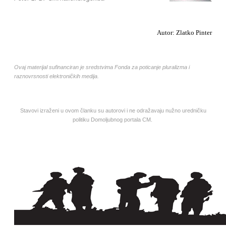
Autor: Zlatko Pinter
Ovaj materijal sufinanciran je sredstvima Fonda za poticanje pluralizma i
raznovrsnosti elektroničkih medija.
Stavovi izraženi u ovom članku su autorovi i ne odražavaju nužno uredničku
politiku Domoljubnog portala CM.