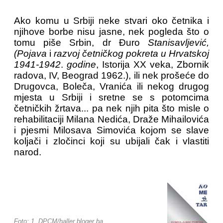
Ako komu u Srbiji neke stvari oko četnika i
njihove borbe nisu jasne, nek pogleda što o
tomu piše Srbin, dr Đuro
Stanisavljević,
(Pojava
i
razvoj četničkog pokreta u Hrvatskoj
1941-1942
.
godine
, Istorija XX veka, Zbornik
radova, IV, Beograd 1962.), ili nek prošeće do
Drugovca, Boleča, Vranića ili nekog drugog
mjesta u Srbiji i sretne se s potomcima
četničkih žrtava... pa nek njih pita što misle o
rehabilitaciji Milana Nedića, Draže Mihailovića
i pjesmi Milosava Simovića kojom se slave
koljači i zločinci koji su ubijali čak i vlastiti
narod.
Foto: 1. DPCM/haller.bloger.ba