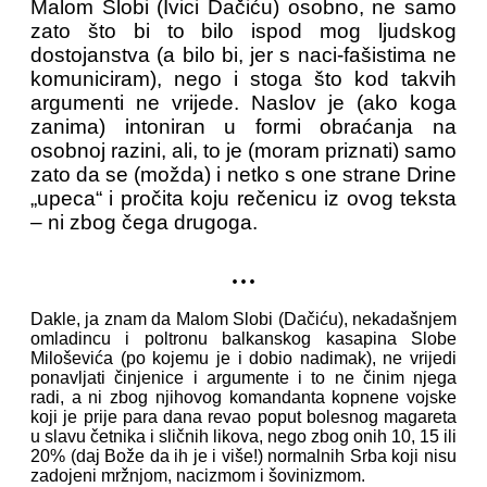
Malom Slobi (Ivici Dačiću) osobno, ne samo
zato što bi to bilo ispod mog ljudskog
dostojanstva (a bilo bi, jer s naci-fašistima ne
komuniciram), nego i stoga što kod takvih
argumenti ne vrijede. Naslov je (ako koga
zanima) intoniran u formi obraćanja na
osobnoj razini, ali, to je (moram priznati) samo
zato da se (možda) i netko s one strane Drine
„upeca“ i pročita koju rečenicu iz ovog teksta
– ni zbog čega drugoga.
...
Dakle, ja znam da Malom Slobi (Dačiću), nekadašnjem
omladincu i poltronu balkanskog kasapina Slobe
Miloševića (po kojemu je i dobio nadimak), ne vrijedi
ponavljati činjenice i argumente i to ne činim njega
radi, a ni zbog njihovog komandanta kopnene vojske
koji je prije para dana revao poput bolesnog magareta
u slavu četnika i sličnih likova, nego zbog onih 10, 15 ili
20% (daj Bože da ih je i više!) normalnih Srba koji nisu
zadojeni mržnjom, nacizmom i šovinizmom.