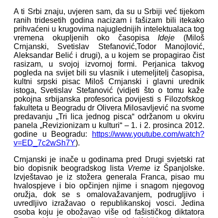
A ti Srbi znaju, uvjeren sam, da su u Srbiji već tijekom
ranih tridesetih godina nacizam i fašizam bili itekako
prihvaćeni u krugovima najuglednijih intelektualaca tog
vremena okupljenih oko časopisa
Ideje
(Miloš
Crnjanski, Svetislav Stefanović,Todor Manojlović,
Aleksandar Belić i drugi), a u kojem se propagirao čist
rasizam, u svojoj izvornoj formi. Perjanica takvog
pogleda na svijet bili su vlasnik i utemeljitelj časopisa,
kultni srpski pisac Miloš Crnjanski i glavni urednik
istoga, Svetislav Stefanović (vidjeti što o tomu kaže
pokojna srbijanska profesorica povijesti s Filozofskog
fakulteta u Beogradu dr Olivera Milosavljević na svome
predavanju „Tri lica jednog pisca“ održanom u okviru
panela „Revizionizam u kulturi“ – 1. i 2. prosinca 2012.
godine u Beogradu:
https://www.youtube.com/watch?
v=ED_7c2wSh7Y
).
Crnjanski je inače u godinama pred Drugi svjetski rat
bio dopisnik beogradskog lista
Vreme
iz Španjolske.
Izvještavao je iz stožera generala Franca, pisao mu
hvalospjeve i bio opčinjen njime i snagom njegovog
oružja, dok se s omalovažavanjem, podrugljivo i
uvredljivo izražavao o republikanskoj vosci. Jedina
osoba koju je obožavao više od fašističkog diktatora