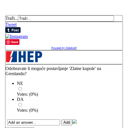
Traži...
Tweet
Save
Powered by OrdaSoft!
Odobravate li moguće postavljanje 'Zlatne kupole' na
Grenlandu?
NE
Votes:
(
0
%)
DA
Votes:
(
0
%)