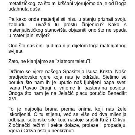
metafizičkog, za što mi kršćani vjerujemo da je od Boga
udahnuta duša.
Pa kako onda materijalisti nisu u stanju priznati svoju
zabludu i uvažiti tu prostu činjenicu? Kako s
materijalističkog stanovišta objasniti ono što ne spada
u materijalni svijet?
Ono što nas čini ljudima nije dijelom toga materijalnog
svijeta.
Zato, ne klanjajmo se "zlatnom teletu"!
Držimo se vjere našega Spasitelja Isusa Krista. Naše
pradjedovske vjere koja nas je održala. Sjetimo se
poruka što nam ih je uputio naš ljubljeni papa sveti
Ivana Pavao Drugi u vrijeme tri pastoralna posjeta.
Onoga što nam je na Jelačić placu poručio Benedikt
XVI.
To je najbolja brana prema onima koji nas žele
iskorijeniti. O tu stijenu, već se više od dva milenija
odbijaju sotonske sile koje nastoje srušiti Križ i Crkvu.
Zločinački režimi i sekte dolaze, prolaze i propadaju,
Vjera i Crkva ostaju neokrznuti.