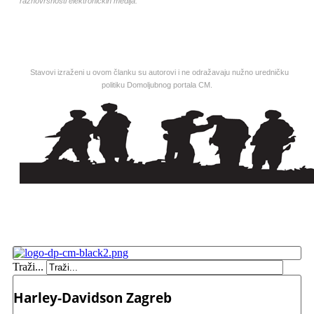
raznovrsnosti elektroničkih medija.
Stavovi izraženi u ovom članku su autorovi i ne odražavaju nužno uredničku
politiku Domoljubnog portala CM.
Traži...
Harley-Davidson Zagreb