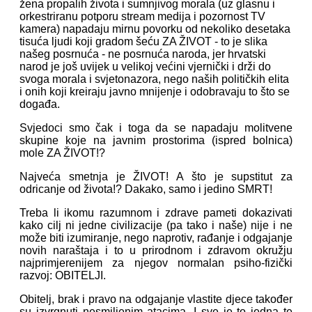
žena propalih života i sumnjivog morala (uz glasnu i
orkestriranu potporu stream medija i pozornost TV
kamera) napadaju mirnu povorku od nekoliko desetaka
tisuća ljudi koji gradom šeću ZA ŽIVOT - to je slika
našeg posrnuća - ne posrnuća naroda, jer hrvatski
narod je još uvijek u velikoj većini vjernički i drži do
svoga morala i svjetonazora, nego naših političkih elita
i onih koji kreiraju javno mnijenje i odobravaju to što se
događa.
Svjedoci smo čak i toga da se napadaju molitvene
skupine koje na javnim prostorima (ispred bolnica)
mole ZA ŽIVOT!?
Najveća smetnja je ŽIVOT! A što je supstitut za
odricanje od života!? Dakako, samo i jedino SMRT!
Treba li ikomu razumnom i zdrave pameti dokazivati
kako cilj ni jedne civilizacije (pa tako i naše) nije i ne
može biti izumiranje, nego naprotiv, rađanje i odgajanje
novih naraštaja i to u prirodnom i zdravom okružju
najprimjerenijem za njegov normalan psiho-fizički
razvoj: OBITELJI.
Obitelj, brak i pravo na odgajanje vlastite djece također
su izvrgnuti nesmiljenim atacima. I sve je to jedna te