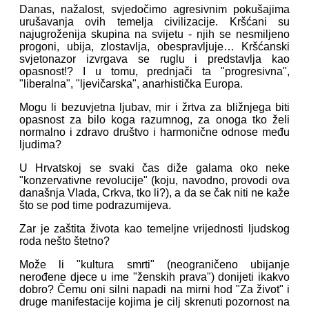
Danas, nažalost, svjedočimo agresivnim pokušajima
urušavanja ovih temelja civilizacije. Kršćani su
najugroženija skupina na svijetu - njih se nesmiljeno
progoni, ubija, zlostavlja, obespravljuje… Kršćanski
svjetonazor izvrgava se ruglu i predstavlja kao
opasnost!? I u tomu, prednjači ta "progresivna",
"liberalna", "ljevičarska", anarhistička Europa.
Mogu li bezuvjetna ljubav, mir i žrtva za bližnjega biti
opasnost za bilo koga razumnog, za onoga tko želi
normalno i zdravo društvo i harmonične odnose među
ljudima?
U Hrvatskoj se svaki čas diže galama oko neke
"konzervativne revolucije" (koju, navodno, provodi ova
današnja Vlada, Crkva, tko li?), a da se čak niti ne kaže
što se pod time podrazumijeva.
Zar je zaštita života kao temeljne vrijednosti ljudskog
roda nešto štetno?
Može li "kultura smrti" (neograničeno ubijanje
nerođene djece u ime "ženskih prava") donijeti ikakvo
dobro? Čemu oni silni napadi na mirni hod "Za život" i
druge manifestacije kojima je cilj skrenuti pozornost na