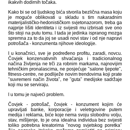
ikakvih dodirnih točaka.
Kako bi se od ljudskog bića stvorila bezlična masa koju
je moguće oblikovati u skladu s tim nakaradnim
materijalističko-hedonističkom svjetonazorom, treba ga
najprije lišiti identiteta i iz svijesti mu izbrisati sve ono
što stoji na putu tomu. I tada je jedinka ispranog mozga
spremna za to da joj se usadi novi stav i od nje napravi
potrošača - konzumenta njihove ideologije.
I u konačnici, sve je podređeno profitu, zaradi, novcu.
Čovjek konzervativnih shvaćanja i tradicionalnog
načina življenja ne trči za robnim markama, najnovijim
tehničkim pronalascima, ne posjećuje "salone ljepote",
fitness-centre, ne podliježe novim trendovima koji prate
"suvremeni način života", ne "guta" medijske sadržaje
koji mu se serviraju.
I u tomu je najveći problem.
Čovjek - potrošač, čovjek - konzument kojim će
upravljati banke, korporacije i veletrgovine putem
medija i reklama, biće koje nema svoju slobodnu volju,
stav, mišljenje, to je ona idealna individua bez svijesti
toliko potrebna kreatorima "novog svjetskog poretka"