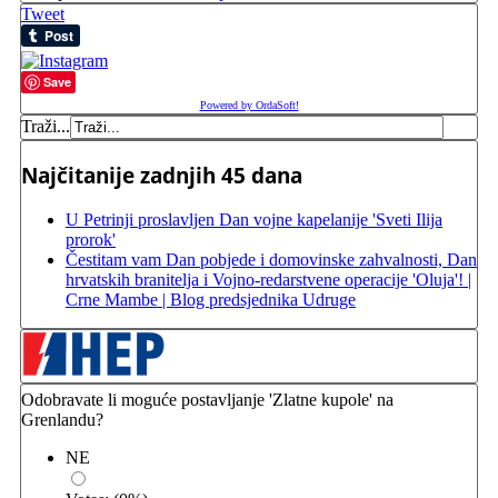
Tweet
Save
Powered by OrdaSoft!
Traži...
Najčitanije zadnjih 45 dana
U Petrinji proslavljen Dan vojne kapelanije 'Sveti Ilija
prorok'
Čestitam vam Dan pobjede i domovinske zahvalnosti, Dan
hrvatskih branitelja i Vojno-redarstvene operacije 'Oluja'! |
Crne Mambe | Blog predsjednika Udruge
Odobravate li moguće postavljanje 'Zlatne kupole' na
Grenlandu?
NE