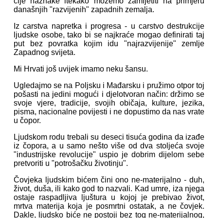
čije naznake itekako možemo zamijetiti na primjeru
današnjih "razvijenih" zapadnih zemalja.
Iz carstva napretka i progresa - u carstvo destrukcije
ljudske osobe, tako bi se najkraće mogao definirati taj
put bez povratka kojim idu "najrazvijenije" zemlje
Zapadnog svijeta.
Mi Hrvati još uvijek imamo neku šansu.
Ugledajmo se na Poljsku i Mađarsku i pružimo otpor toj
pošasti na jedini mogući i djelotvoran način: držimo se
svoje vjere, tradicije, svojih običaja, kulture, jezika,
pisma, nacionalne povijesti i ne dopustimo da nas vrate
u čopor.
Ljudskom rodu trebali su deseci tisuća godina da izađe
iz čopora, a u samo nešto više od dva stoljeća svoje
"industrijske revolucije" uspio je dobrim dijelom sebe
pretvoriti u "potrošačku životinju".
Čovjeka ljudskim bićem čini ono ne-materijalno - duh,
život, duša, ili kako god to nazvali. Kad umre, iza njega
ostaje raspadljiva ljuštura u kojoj je prebivao život,
mrtva materija koja je posmrtni ostatak, a ne čovjek.
Dakle, ljudsko biće ne postoji bez tog ne-materijalnog,