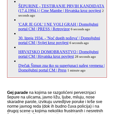
ŠEPURINE - TESTIRANJE PRVIH KANDIDATA
(17.4.1994.) | Crne Mambe | Hrvatska kroz povijest
2
seconds ago
'CAR JE GOL' I NE VOLI GRAH | Domoljubni
portal CM | PRESS | Retrovizor
6 seconds ago
30. lipnja 1934. - 'Noć dugih noževa' | Domoljubni
portal CM | Svijet kroz povijest
6 seconds ago
HRVATSKO DOMOBRANSTVO | Domoljubni
portal CM | Hrvatska kroz povijest
28 seconds ago
Dječak Šimun zna tko su superjunaci našeg vremena |
Domoljubni portal CM | Press
1 minute ago
Gej parade
na kojima se razgolićeni perverznjaci
šepure na ulicama, javno ližu, ljube, miluju, nose
skaradne parole, izvikuju uvredljive poruke i krše sve
norme javnog reda (dok ih budno čuva policija) i na
drugoj scene u kojima nekoliko frustriranih i nesretnih