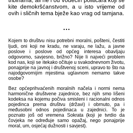
tribinama, ali ne i od vodećih političara koji se
kite demokršćanstvom, a u isto vrijeme od
ovih i sličnih tema bježe kao vrag od tamjana.
...
Kojem to društvu nisu potrebni moralni, pošteni, čestiti
ljudi, oni koji ne kradu, ne varaju, ne lažu, a javne
poslove i poslove od općeg interesa obavljaju
odgovorno, savjesno, brižno? Nije li najveći problem
kod nas, koji se itekako očituje u svakodnevnom životu,
ponajprije na javnoj i društvenoj sceni, upravo to što na
najodgovornijim mjestima uglavnom nemamo takve
osobe?
Bez općeprihvaćenih moralnih načela i normi nema
harmonične društvene zajednice, bez njih smo lišeni
kodeksa na kojemu počiva smisleni i racionalni odnos
pojedinca prema društvu (državi) i obrnuto, pa i
međusobni odnos pojedinaca u zajednici. To je
poznato još od vremena Sokrata (koji je tvrdio da
čovjeka ne određuje samo opažaj, nego ponajprije
moral, um, osjećaj dužnosti i savjest).