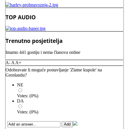
TOP AUDIO
Trenutno posjetitelja
Imamo 441 gostiju i nema članova online
A-
A
A+
Odobravate li moguće postavljanje 'Zlatne kupole' na
Grenlandu?
NE
Votes:
(
0
%)
DA
Votes:
(
0
%)