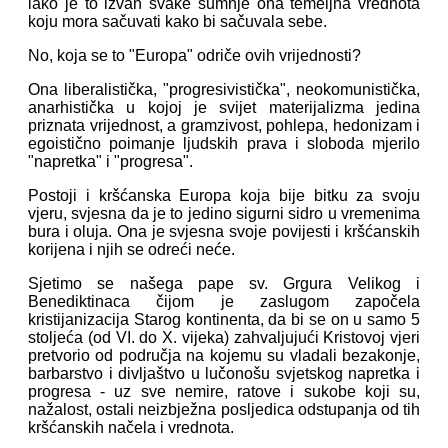
iako je to izvan svake sumnje ona temeljna vrednota
koju mora sačuvati kako bi sačuvala sebe.
No, koja se to "Europa" odriče ovih vrijednosti?
Ona liberalistička, "progresivistička", neokomunistička,
anarhistička u kojoj je svijet materijalizma jedina
priznata vrijednost, a gramzivost, pohlepa, hedonizam i
egoistično poimanje ljudskih prava i sloboda mjerilo
"napretka" i "progresa".
Postoji i kršćanska Europa koja bije bitku za svoju
vjeru, svjesna da je to jedino sigurni sidro u vremenima
bura i oluja. Ona je svjesna svoje povijesti i kršćanskih
korijena i njih se odreći neće.
Sjetimo se našega pape sv. Grgura Velikog i
Benediktinaca čijom je zaslugom započela
kristijanizacija Starog kontinenta, da bi se on u samo 5
stoljeća (od VI. do X. vijeka) zahvaljujući Kristovoj vjeri
pretvorio od područja na kojemu su vladali bezakonje,
barbarstvo i divljaštvo u lučonošu svjetskog napretka i
progresa - uz sve nemire, ratove i sukobe koji su,
nažalost, ostali neizbježna posljedica odstupanja od tih
kršćanskih načela i vrednota.