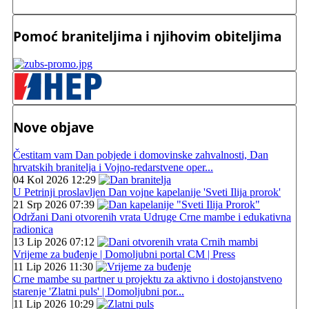
Pomoć braniteljima i njihovim obiteljima
Nove objave
Čestitam vam Dan pobjede i domovinske zahvalnosti, Dan
hrvatskih branitelja i Vojno-redarstvene oper...
04 Kol 2026 12:29
U Petrinji proslavljen Dan vojne kapelanije 'Sveti Ilija prorok'
21 Srp 2026 07:39
Održani Dani otvorenih vrata Udruge Crne mambe i edukativna
radionica
13 Lip 2026 07:12
Vrijeme za buđenje | Domoljubni portal CM | Press
11 Lip 2026 11:30
Crne mambe su partner u projektu za aktivno i dostojanstveno
starenje 'Zlatni puls' | Domoljubni por...
11 Lip 2026 10:29