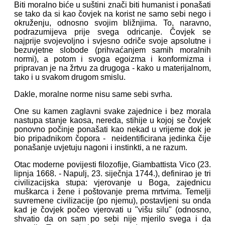
Biti moralno biće u suštini znači biti humanist i ponašati
se tako da si kao čovjek na korist ne samo sebi nego i
okruženju, odnosno svojim bližnjima. To, naravno,
podrazumijeva prije svega odricanje. Čovjek se
najprije svojevoljno i svjesno odriče svoje apsolutne i
bezuvjetne slobode (prihvaćanjem samih moralnih
normi), a potom i svoga egoizma i konformizma i
pripravan je na žrtvu za drugoga - kako u materijalnom,
tako i u svakom drugom smislu.
Dakle, moralne norme nisu same sebi svrha.
One su kamen zaglavni svake zajednice i bez morala
nastupa stanje kaosa, nereda, stihije u kojoj se čovjek
ponovno počinje ponašati kao nekad u vrijeme dok je
bio pripadnikom čopora - neidentificirana jedinka čije
ponašanje uvjetuju nagoni i instinkti, a ne razum.
Otac moderne povijesti filozofije, Giambattista Vico (23.
lipnja 1668. - Napulj, 23. siječnja 1744.), definirao je tri
civilizacijska stupa: vjerovanje u Boga, zajednicu
muškarca i žene i poštovanje prema mrtvima. Temelji
suvremene civilizacije (po njemu), postavljeni su onda
kad je čovjek počeo vjerovati u "višu silu" (odnosno,
shvatio da on sam po sebi nije mjerilo svega i da