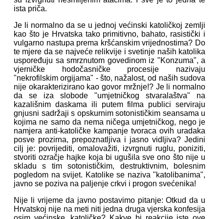
ista priča.
Je li normalno da se u jednoj većinski katoličkoj zemlji
kao što je Hrvatska tako primitivno, bahato, rasistički i
vulgarno nastupa prema kršćanskim vrijednostima? Do
te mjere da se najveće relikvije i svetinje naših katolika
uspoređuju sa smrznutom govedinom iz "Konzuma", a
vjerničke hodočasničke procesije nazivaju
"nekrofilskim orgijama" - što, nažalost, od naših sudova
nije okarakterizirano kao govor mržnje!? Je li normalno
da se iza slobode "umjetničkog stvaralaštva" na
kazališnim daskama ili putem filma publici serviraju
gnjusni sadržaji s opskurnim sotonističkim seansama u
kojima ne samo da nema ničega umjetničkog, nego je
namjera anti-katoličke kampanje tvoraca ovih uradaka
posve prozirna, prepoznatljiva i jasno vidljiva? Jedini
cilj je: povrijediti, omalovažiti, izvrgnuti ruglu, poniziti,
stvoriti ozračje hajke koja bi ugušila sve ono što nije u
skladu s tim sotonističkim, destruktivnim, bolesnim
pogledom na svijet. Katolike se naziva "katolibanima",
javno se poziva na paljenje crkvi i progon svećenika!
Nije li vrijeme da javno postavimo pitanje: Otkud da u
Hrvatskoj nije na meti niti jedna druga vjerska konfesija
osim većinske, katoličke? Kakve bi reakcije iste ove