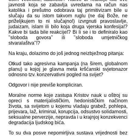
javnosti koja se zabavlja uvredama na račun nas
katolika i prešutno odobrava taj primitivizam bile u
slučaju da su istom takvom ruglu (ne daj Bože, ne
priželjkujem to ni slučajno!) izvrgnuti pravoslavlje,
judaizam, islam ili bilo koja druga vjerska konfesija!?
Kakve bi tada bile reakcije!? Bi li se i to definiralo kao
"sloboda govora" ili "sloboda umjetničkog
stvaralaštva"!?
Na kraju, dolazimo do još jednog neizbježnog pitanja:
Otkud tako agresivna kampanja (na širem, globalnom
planu) u kojoj je glavna meta kršćanski svjetonazor
odnosno tzv. konzervativni pogled na svijet?
Odgovor i nije previše kompliciran.
Moralne norme koje zastupa Kristov nauk u oštroj su
opreci s materijalističkim, hedonističkim načinom
života, sa svijetom u kojemu vladaju grabež, pohlepa,
prijevara, laž, kriminal, korupcija, odsustvo solidarnosti,
seksualne perverzije, nepravda i u krajnjoj konzekvenci
degradacija ljudskog bića.
To su dva posve nepomirljiva sustava vrijednosti bez