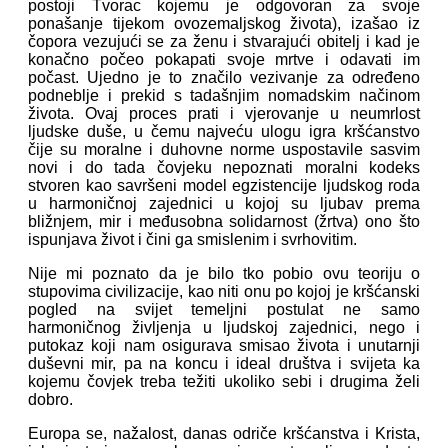
postoji Tvorac kojemu je odgovoran za svoje
ponašanje tijekom ovozemaljskog života), izašao iz
čopora vezujući se za ženu i stvarajući obitelj i kad je
konačno počeo pokapati svoje mrtve i odavati im
počast. Ujedno je to značilo vezivanje za određeno
podneblje i prekid s tadašnjim nomadskim načinom
života. Ovaj proces prati i vjerovanje u neumrlost
ljudske duše, u čemu najveću ulogu igra kršćanstvo
čije su moralne i duhovne norme uspostavile sasvim
novi i do tada čovjeku nepoznati moralni kodeks
stvoren kao savršeni model egzistencije ljudskog roda
u harmoničnoj zajednici u kojoj su ljubav prema
bližnjem, mir i međusobna solidarnost (žrtva) ono što
ispunjava život i čini ga smislenim i svrhovitim.
Nije mi poznato da je bilo tko pobio ovu teoriju o
stupovima civilizacije, kao niti onu po kojoj je kršćanski
pogled na svijet temeljni postulat ne samo
harmoničnog življenja u ljudskoj zajednici, nego i
putokaz koji nam osigurava smisao života i unutarnji
duševni mir, pa na koncu i ideal društva i svijeta ka
kojemu čovjek treba težiti ukoliko sebi i drugima želi
dobro.
Europa se, nažalost, danas odriče kršćanstva i Krista,