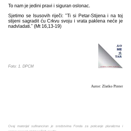
To nam je jedini pravi i siguran oslonac.
Sjetimo se Isusovih riječi: "Ti si Petar-Stijena i na toj
stijeni sagradit ću Crkvu svoju i vrata paklena neće je
nadvladati." (Mt 16,13-19)
Foto: 1. DPCM
Autor: Zlatko Pinter
Ovaj materijal sufinanciran je sredstvima Fonda za poticanje pluralizma i