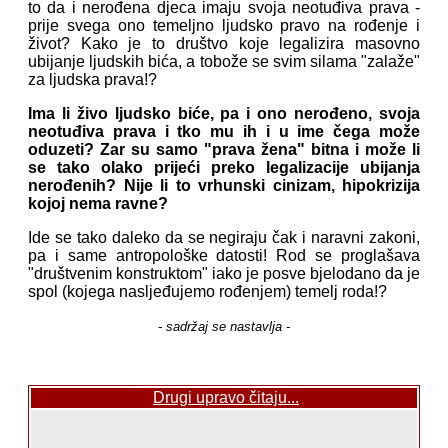
to da i nerođena djeca imaju svoja neotuđiva prava -
prije svega ono temeljno ljudsko pravo na rođenje i
život? Kako je to društvo koje legalizira masovno
ubijanje ljudskih bića, a tobože se svim silama "zalaže"
za ljudska prava!?
Ima li živo ljudsko biće, pa i ono nerođeno, svoja
neotuđiva prava i tko mu ih i u ime čega može
oduzeti? Zar su samo "prava žena" bitna i može li
se tako olako prijeći preko legalizacije ubijanja
nerođenih? Nije li to vrhunski cinizam, hipokrizija
kojoj nema ravne?
Ide se tako daleko da se negiraju čak i naravni zakoni,
pa i same antropološke datosti! Rod se proglašava
"društvenim konstruktom" iako je posve bjelodano da je
spol (kojega nasljeđujemo rođenjem) temelj roda!?
- sadržaj se nastavlja -
Drugi upravo čitaju...