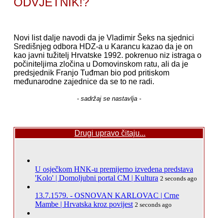
ODVJETNIK!?
Novi list dalje navodi da je Vladimir Šeks na sjednici
Središnjeg odbora HDZ-a u Karancu kazao da je on
kao javni tužitelj Hrvatske 1992. pokrenuo niz istraga o
počiniteljima zločina u Domovinskom ratu, ali da je
predsjednik Franjo Tuđman bio pod pritiskom
međunarodne zajednice da se to ne radi.
- sadržaj se nastavlja -
Drugi upravo čitaju...
U osječkom HNK-u premijerno izvedena predstava
'Kolo' | Domoljubni portal CM | Kultura
2 seconds ago
13.7.1579. - OSNOVAN KARLOVAC | Crne
Mambe | Hrvatska kroz povijest
2 seconds ago