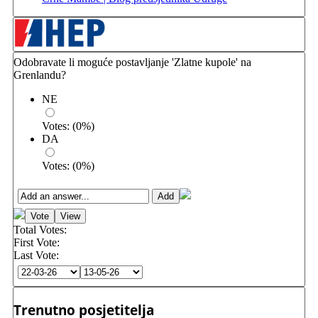
Odobravate li moguće postavljanje 'Zlatne kupole' na
Grenlandu?
NE
Votes:
(
0
%)
DA
Votes:
(
0
%)
Total Votes:
First Vote:
Last Vote:
Trenutno posjetitelja