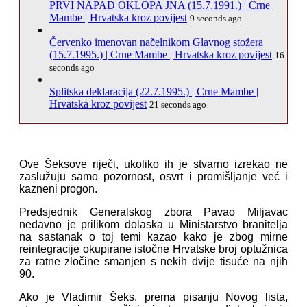
PRVI NAPAD OKLOPA JNA (15.7.1991.) | Crne
Mambe | Hrvatska kroz povijest
9 seconds ago
Červenko imenovan načelnikom Glavnog stožera
(15.7.1995.) | Crne Mambe | Hrvatska kroz povijest
16
seconds ago
Splitska deklaracija (22.7.1995.) | Crne Mambe |
Hrvatska kroz povijest
21 seconds ago
Ove Šeksove riječi, ukoliko ih je stvarno izrekao ne
zaslužuju samo pozornost, osvrt i promišljanje već i
kazneni progon.
Predsjednik Generalskog zbora Pavao Miljavac
nedavno je prilikom dolaska u Ministarstvo branitelja
na sastanak o toj temi kazao kako je zbog mirne
reintegracije okupirane istočne Hrvatske broj optužnica
za ratne zločine smanjen s nekih dvije tisuće na njih
90.
Ako je Vladimir Šeks, prema pisanju Novog lista,