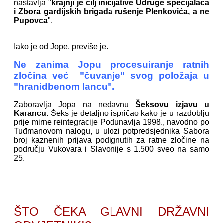
nastavlja "
krajnji je cilj inicijative Udruge specijalaca
i Zbora gardijskih brigada rušenje Plenkovića, a ne
Pupovca
".
Iako je od Jope, previše je.
Ne zanima Jopu procesuiranje ratnih
zločina već "čuvanje" svog položaja u
"hranidbenom lancu".
Zaboravlja Jopa na nedavnu
Šeksovu izjavu u
Karancu
. Šeks je detaljno ispričao kako je u razdoblju
prije mirne reintegracije Podunavlja 1998., navodno po
Tuđmanovom nalogu, u ulozi potpredsjednika Sabora
broj kaznenih prijava podignutih za ratne zločine na
području Vukovara i Slavonije s 1.500 sveo na samo
25.
ŠTO ČEKA GLAVNI DRŽAVNI