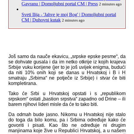
Gavranu | Domoljubni portal CM | Press
2 minutes ago
Sveti Ilija - 'Jahve je moj Bog' | Domoljubni portal
CM | Duhovni kutak
2 minutes ago
Još samo da nauče ekavicu, „srpske epske pesme“, da
se dohvate gusala i da im netko otkrije iz kojih krajeva
Srbije vuku korijene (jer to je još uvijek enigma, budući
da niti 10% onih koji se danas u Hrvatskoj i B i H
smatraju „Srbima“ ne potječe iz Srbije) i stvar će biti
kompletirana.
Tako će Srbi u Hrvatskoj opstati i s „republikom
srpskom“ ostati „bastion srpstva“ zapadno od Drine – ili
barem njihovi lideri misle da će to tako biti.
Da odmah bude jasno. Nikomu u Hrvatskoj nije stalo
do toga da bilo komu, pa i Srbima određuje kako će
govoriti i pisati. Kao što ne određuje ni drugim
manjinama koje žive u Republici Hrvatskoj, a u našem