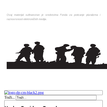
Ovaj materijal sufinanciran je sredstvima Fonda za poticanje pluralizma i
raznovrsnosti elektroničkih medija.
Traži...