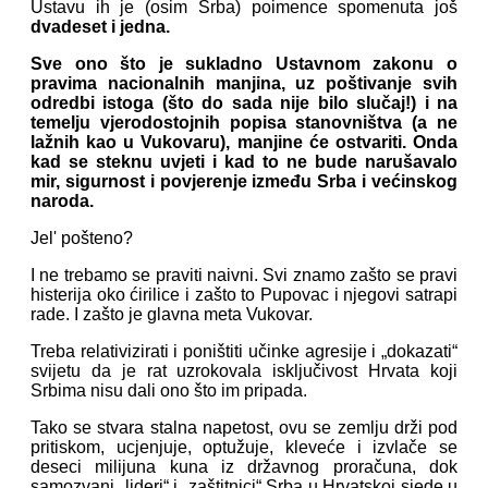
Ustavu ih je (osim Srba) poimence spomenuta još
dvadeset i jedna.
Sve ono što je sukladno Ustavnom zakonu o
pravima nacionalnih manjina, uz poštivanje svih
odredbi istoga (što do sada nije bilo slučaj!) i na
temelju vjerodostojnih popisa stanovništva (a ne
lažnih kao u Vukovaru), manjine će ostvariti. Onda
kad se steknu uvjeti i kad to ne bude narušavalo
mir, sigurnost i povjerenje između Srba i većinskog
naroda.
Jel' pošteno?
I ne trebamo se praviti naivni. Svi znamo zašto se pravi
histerija oko ćirilice i zašto to Pupovac i njegovi satrapi
rade. I zašto je glavna meta Vukovar.
Treba relativizirati i poništiti učinke agresije i „dokazati“
svijetu da je rat uzrokovala isključivost Hrvata koji
Srbima nisu dali ono što im pripada.
Tako se stvara stalna napetost, ovu se zemlju drži pod
pritiskom, ucjenjuje, optužuje, kleveće i izvlače se
deseci milijuna kuna iz državnog proračuna, dok
samozvani „lideri“ i „zaštitnici“ Srba u Hrvatskoj sjede u