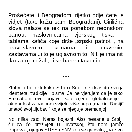
Prošećete li Beogradom, rijetko gdje ćete je
vidjeti (tako kažu sami Beograđani). Ćirilična
slova nalaze se tek na ponekom neonskom
panou, naslovnicama vjerskog tiska ili
tablama kafića koje drže „srpski patrioti“, na
pravoslavnim ikonama ili crkvenim
zastavama...i to je uglavnom to. Niti je ima niti
tko za njom žali, ili se barem tako čini.
...
Zlobnici bi rekli kako Srbi u Srbiji ne drže do svoga
identiteta, tradicije i pisma. Ja ne vjerujem da je tako.
Promatram ovu pojavu kao cijenu globalizacije i
okrenutost zapadnom svijetu više nego „majčici Rusiji“
unatoč svoj „ljubavi“ koja se njeguje prema njoj.
No, ništa zato! Nema bojazni. Ako nestane u Srbiji,
ćirilica će preživjeti u Hrvatskoj, što nam jamče
Pupovac, njegov SDSS i SNV koji se grčevito, „na život