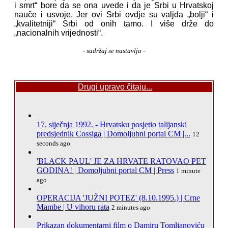
i smrt“ bore da se ona uvede i da je Srbi u Hrvatskoj
nauče i usvoje. Jer ovi Srbi ovdje su valjda „bolji“ i
„kvalitetniji“ Srbi od onih tamo. I više drže do
„nacionalnih vrijednosti“.
- sadržaj se nastavlja -
Drugi upravo čitaju...
17. siječnja 1992. - Hrvatsku posjetio talijanski
predsjednik Cossiga | Domoljubni portal CM |...
12
seconds ago
'BLACK PAUL' JE ZA HRVATE RATOVAO PET
GODINA! | Domoljubni portal CM | Press
1 minute
ago
OPERACIJA 'JUŽNI POTEZ' (8.10.1995.) | Crne
Mambe | U vihoru rata
2 minutes ago
Prikazan dokumentarni film o Damiru Tomljanoviću