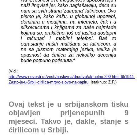
naši lingvisti jer, kako naglašavaju, deca su
nam sa svih strana 'zatrpana' latinicom. Ovo
pismo je, kako kažu, u globalnoj upotrebi,
dominira u medijima, na internetu, čak i u
slikovnicama i knjigama za naše najmlađe
kojima su, praktično, još od jaslica dostupni
i računari i mobilni telefoni. Baš to
odrastanje naših mališana sa latinicom, a
ne sa pismom maternjeg jezika, velika je
opasnost da ćirilica za nekoliko decenija
bude potpuno potisnuta.“
(Vidi:
http://www.novosti.rs/vesti/naslovna/drustvo/aktuelno.290.html:651944-
Zasto-je-u-Srbiji-cirilica-mrtvo-slovo-na-papiru
; istaknuo: Z.P.)
Ovaj tekst je u srbijanskom tisku
objavljen prijenepunih 9
mjeseci.
Takvo je, dakle, stanje s
ćirilicom u Srbiji.