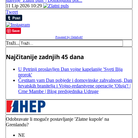
starenje 'Zlatni puls' | Domoljubni por...
11 Lip 2026 10:29
Tweet
Save
Powered by OrdaSoft!
Traži...
Najčitanije zadnjih 45 dana
U Petrinji proslavljen Dan vojne kapelanije 'Sveti Ilija
prorok'
Čestitam vam Dan pobjede i domovinske zahvalnosti, Dan
hrvatskih branitelja i Vojno-redarstvene operacije 'Oluja'! |
Crne Mambe | Blog predsjednika Udruge
Odobravate li moguće postavljanje 'Zlatne kupole' na
Grenlandu?
NE