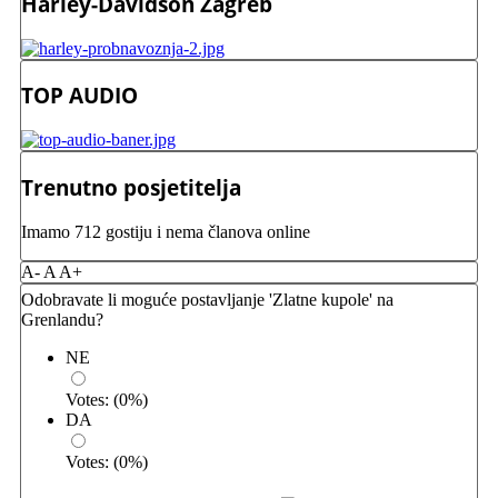
Harley-Davidson Zagreb
TOP AUDIO
Trenutno posjetitelja
Imamo 712 gostiju i nema članova online
A-
A
A+
Odobravate li moguće postavljanje 'Zlatne kupole' na
Grenlandu?
NE
Votes:
(
0
%)
DA
Votes:
(
0
%)