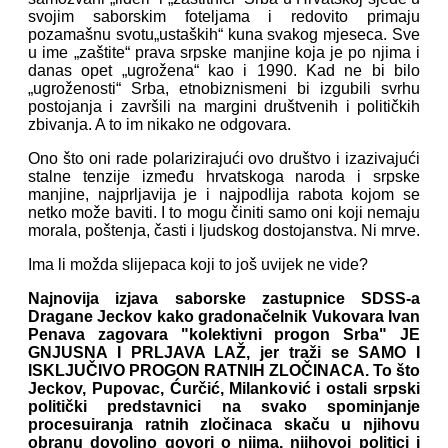
svojim saborskim foteljama i redovito primaju
pozamašnu svotu„ustaških“ kuna svakog mjeseca. Sve
u ime „zaštite“ prava srpske manjine koja je po njima i
danas opet „ugrožena“ kao i 1990. Kad ne bi bilo
„ugroženosti“ Srba, etnobiznismeni bi izgubili svrhu
postojanja i završili na margini društvenih i političkih
zbivanja. A to im nikako ne odgovara.
Ono što oni rade polarizirajući ovo društvo i izazivajući
stalne tenzije između hrvatskoga naroda i srpske
manjine, najprljavija je i najpodlija rabota kojom se
netko može baviti. I to mogu činiti samo oni koji nemaju
morala, poštenja, časti i ljudskog dostojanstva. Ni mrve.
Ima li možda slijepaca koji to još uvijek ne vide?
Najnovija izjava saborske zastupnice SDSS-a
Dragane Jeckov kako gradonačelnik Vukovara Ivan
Penava zagovara "kolektivni progon Srba" JE
GNJUSNA I PRLJAVA LAŽ, jer traži se SAMO I
ISKLJUČIVO PROGON RATNIH ZLOČINACA. To što
Jeckov, Pupovac, Ćurčić, Milanković i ostali srpski
politički predstavnici na svako spominjanje
procesuiranja ratnih zločinaca skaču u njihovu
obranu dovoljno govori o njima, njihovoj politici i