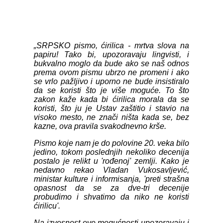
„SRPSKO pismo, ćirilica - mrtva slova na
papiru! Tako bi, upozoravaju lingvisti, i
bukvalno moglo da bude ako se naš odnos
prema ovom pismu ubrzo ne promeni i ako
se vrlo pažljivo i uporno ne bude insistiralo
da se koristi što je više moguće. To što
zakon kaže kada bi ćirilica morala da se
koristi, što ju je Ustav zaštitio i stavio na
visoko mesto, ne znači ništa kada se, bez
kazne, ova pravila svakodnevno krše.
Pismo koje nam je do polovine 20. veka bilo
jedino, tokom poslednjih nekoliko decenija
postalo je relikt u 'rođenoj' zemlji. Kako je
nedavno rekao Vladan Vukosavljević,
ministar kulture i informisanja, 'preti strašna
opasnost da se za dve-tri decenije
probudimo i shvatimo da niko ne koristi
ćirilicu'.
Na izvesnost ove mogućnosti upozoravaju i