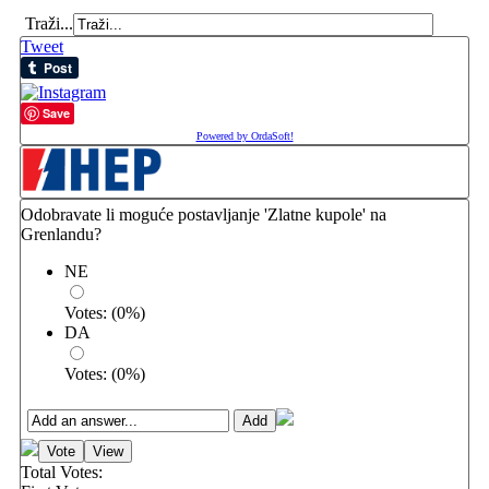
Traži...
Tweet
Save
Powered by OrdaSoft!
Odobravate li moguće postavljanje 'Zlatne kupole' na
Grenlandu?
NE
Votes:
(
0
%)
DA
Votes:
(
0
%)
Total Votes: