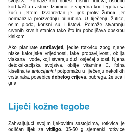
svojstva. Pomaže kod bolesti dišnih puteva, osobito
kod kašlja i astme. Iznimno je vrijedna kod tegoba sa
žuči i jetrom. Izvanredan je lijek protiv
žutice
, jer
normalizira proizvodnju bilirubina. U liječenju žutice,
osim ploda, korisni su i listovi. Pomaže stvaranju
crvenih krvnih stanica tako što im poboljšava opskrbu
kisikom.
Ako planirate
smršavjeti
, jedite rotkvicu zbog njene
niske kalorijske vrijednosti, lake probavljivosti, obilja
vlakana i vode, koji stvaraju duži osjećaj sitosti. Njena
detoksikacijska svojstva, obilje vitamina C, folna
kiselina te
antocijanini
potpomažu u liječenju nekolikih
vrsta raka, posebice
debelog crijeva
, bubrega, želuca i
grla.
Liječi kožne tegobe
Zahvaljujući svojim ljekovitim sastojcima, rotkvica je
odličan lijek za
vitiligo
. 35-50 g sjemenki rotkvice