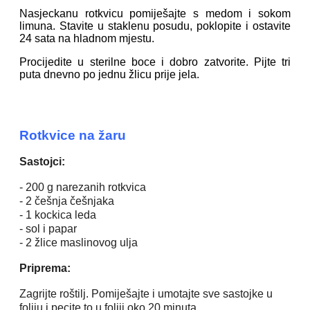
Nasjeckanu rotkvicu pomiješajte s medom i sokom
limuna. Stavite u staklenu posudu, poklopite i ostavite
24 sata na hladnom mjestu.
Procijedite u sterilne boce i dobro zatvorite. Pijte tri
puta dnevno po jednu žlicu prije jela.
Rotkvice na žaru
Sastojci:
- 200 g narezanih rotkvica
- 2 češnja češnjaka
- 1 kockica leda
- sol i papar
- 2 žlice maslinovog ulja
Priprema:
Zagrijte roštilj. Pomiješajte i umotajte sve sastojke u
foliju i pecite to u foliji oko 20 minuta.