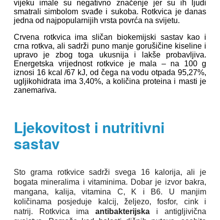
vijeku imale su negativno značenje jer su ih ljudi
smatrali simbolom svađe i sukoba. Rotkvica je danas
jedna od najpopularnijih vrsta povrća na svijetu.
Crvena rotkvica ima sličan biokemijski sastav kao i
crna rotkva, ali sadrži puno manje gorušičine kiseline i
upravo je zbog toga ukusnija i lakše probavljiva.
Energetska vrijednost rotkvice je mala – na 100 g
iznosi 16 kcal /67 kJ, od čega na vodu otpada 95,27%,
ugljikohidrata ima 3,40%, a količina proteina i masti je
zanemariva.
Ljekovitost i nutritivni
sastav
Sto grama rotkvice sadrži svega 16 kalorija, ali je
bogata mineralima i vitaminima. Dobar je izvor bakra,
mangana, kalija, vitamina C, K i B6. U manjim
količinama posjeduje kalcij, željezo, fosfor, cink i
natrij. Rotkvica ima
antibakterijska
i antigljivična