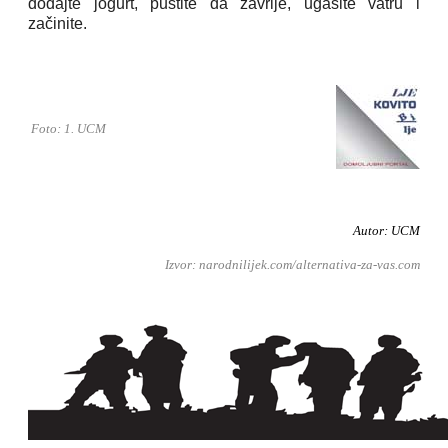
dodajte jogurt, pustite da zavrije, ugasite vatru i
začinite.
Foto: 1. UCM
Autor: UCM
Izvor: narodnilijek.com/alternativa-za-vas.com