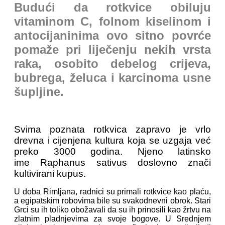
Budući da rotkvice obiluju
vitaminom C, folnom kiselinom i
antocijaninima ovo sitno povrće
pomaže pri liječenju nekih vrsta
raka, osobito debelog crijeva,
bubrega, želuca i karcinoma usne
šupljine.
Svima poznata rotkvica zapravo je vrlo
drevna i cijenjena kultura koja se uzgaja već
preko 3000 godina. Njeno latinsko
ime Raphanus sativus doslovno znači
kultivirani kupus.
U doba Rimljana, radnici su primali rotkvice kao plaću,
a egipatskim robovima bile su svakodnevni obrok. Stari
Grci su ih toliko obožavali da su ih prinosili kao žrtvu na
zlatnim pladnjevima za svoje bogove. U Srednjem