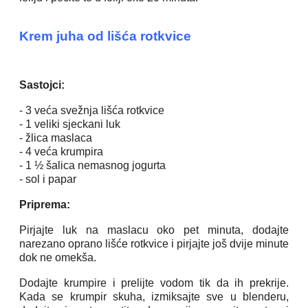
Krem juha od lišća rotkvice
Sastojci:
- 3 veća svežnja lišća rotkvice
- 1 veliki sjeckani luk
- žlica maslaca
- 4 veća krumpira
- 1 ½ šalica nemasnog jogurta
- sol i papar
Priprema:
Pirjajte luk na maslacu oko pet minuta, dodajte
narezano oprano lišće rotkvice i pirjajte još dvije minute
dok ne omekša.
Dodajte krumpire i prelijte vodom tik da ih prekrije.
Kada se krumpir skuha, izmiksajte sve u blenderu,