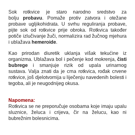
Sok rotkvice je staro narodno sredstvo za
bolju
probavu
. Pomaže protiv zatvora i otežane
probave ugljikohidrata. U svrhu reguliranja probave,
pijte sok od rotkvice prije obroka. Rotkvica također
potiče izlučivanje žuči, normalizira rad žučnog mjehura
i ublažava
hemeroide
.
Kao prirodan diuretik uklanja višak tekućine iz
organizma. Ublažava bol i pečenje kod mokrenja,
čisti
bubrege
i smanjuje rizik od upala urinarnog
sustava. Valja znati da je crna rotkvica, rođak crvene
rotkvice, još djelotvornija u liječenju navedenih bolesti i
tegoba, ali je neugodnijeg okusa.
Napomena:
Rotkvica se ne preporučuje osobama koje imaju upalu
sluznice, želuca i crijeva, čir na želucu, kao ni
bubrežnim bolesnicima.