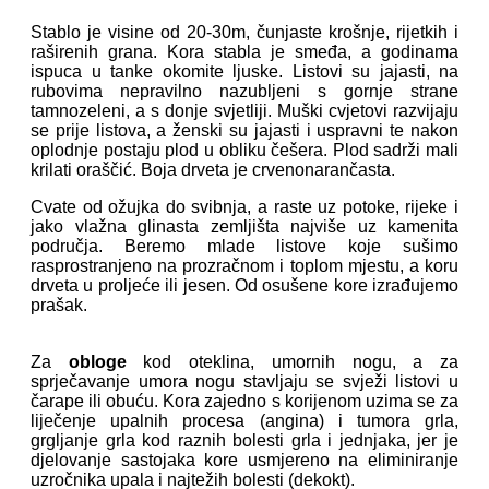
Stablo je visine od 20-30m, čunjaste krošnje, rijetkih i
raširenih grana. Kora stabla je smeđa, a godinama
ispuca u tanke okomite ljuske. Listovi su jajasti, na
rubovima nepravilno nazubljeni s gornje strane
tamnozeleni, a s donje svjetliji. Muški cvjetovi razvijaju
se prije listova, a ženski su jajasti i uspravni te nakon
oplodnje postaju plod u obliku češera. Plod sadrži mali
krilati oraščić. Boja drveta je crvenonarančasta.
Cvate od ožujka do svibnja, a raste uz potoke, rijeke i
jako vlažna glinasta zemljišta najviše uz kamenita
područja. Beremo mlade listove koje sušimo
rasprostranjeno na prozračnom i toplom mjestu, a koru
drveta u proljeće ili jesen. Od osušene kore izrađujemo
prašak.
Za
obloge
kod oteklina, umornih nogu, a za
sprječavanje umora nogu stavljaju se svježi listovi u
čarape ili obuću. Kora zajedno s korijenom uzima se za
liječenje upalnih procesa (angina) i tumora grla,
grgljanje grla kod raznih bolesti grla i jednjaka, jer je
djelovanje sastojaka kore usmjereno na eliminiranje
uzročnika upala i najtežih bolesti (dekokt).