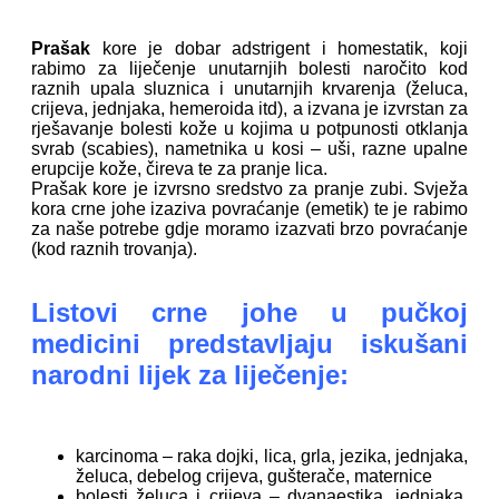
Prašak
kore je dobar adstrigent i homestatik, koji
rabimo za liječenje unutarnjih bolesti naročito kod
raznih upala sluznica i unutarnjih krvarenja (želuca,
crijeva, jednjaka, hemeroida itd), a izvana je izvrstan za
rješavanje bolesti kože u kojima u potpunosti otklanja
svrab (scabies), nametnika u kosi – uši, razne upalne
erupcije kože, čireva te za pranje lica.
Prašak kore je izvrsno sredstvo za pranje zubi. Svježa
kora crne johe izaziva povraćanje (emetik) te je rabimo
za naše potrebe gdje moramo izazvati brzo povraćanje
(kod raznih trovanja).
Listovi crne johe u pučkoj
medicini predstavljaju iskušani
narodni lijek za liječenje:
karcinoma – raka dojki, lica, grla, jezika, jednjaka,
želuca, debelog crijeva, gušterače, maternice
bolesti želuca i crijeva – dvanaestika, jednjaka,