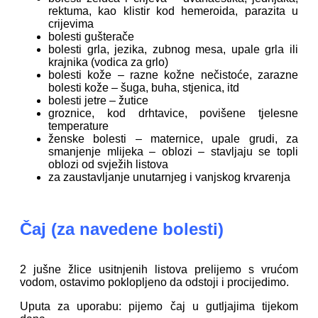
rektuma, kao klistir kod hemeroida, parazita u
crijevima
bolesti gušterače
bolesti grla, jezika, zubnog mesa, upale grla ili
krajnika (vodica za grlo)
bolesti kože – razne kožne nečistoće, zarazne
bolesti kože – šuga, buha, stjenica, itd
bolesti jetre – žutice
groznice, kod drhtavice, povišene tjelesne
temperature
ženske bolesti – maternice, upale grudi, za
smanjenje mlijeka – oblozi – stavljaju se topli
oblozi od svježih listova
za zaustavljanje unutarnjeg i vanjskog krvarenja
Čaj
(za navedene bolesti)
2 jušne žlice usitnjenih listova prelijemo s vrućom
vodom, ostavimo poklopljeno da odstoji i procijedimo.
Uputa za uporabu: pijemo čaj u gutljajima tijekom