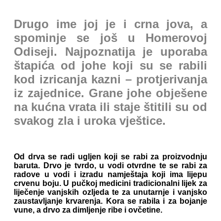
Drugo ime joj je i crna jova, a
spominje se još u Homerovoj
Odiseji. Najpoznatija je uporaba
štapića od johe koji su se rabili
kod izricanja kazni – protjerivanja
iz zajednice. Grane johe obješene
na kućna vrata ili staje štitili su od
svakog zla i uroka vještice.
Od drva se radi ugljen koji se rabi za proizvodnju
baruta. Drvo je tvrdo, u vodi otvrdne te se rabi za
radove u vodi i izradu namještaja koji ima lijepu
crvenu boju. U pučkoj medicini tradicionalni lijek za
liječenje vanjskih ozljeda te za unutarnje i vanjsko
zaustavljanje krvarenja. Kora se rabila i za bojanje
vune, a drvo za dimljenje ribe i ovčetine.