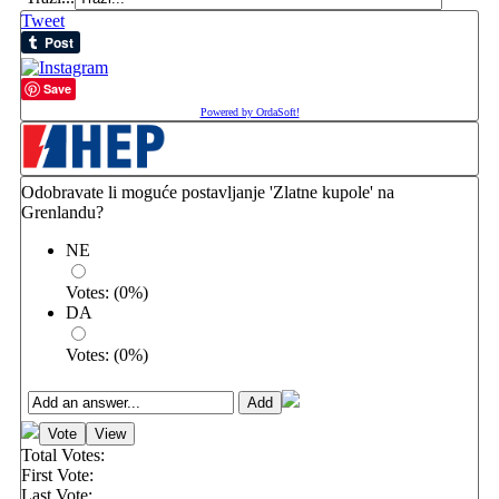
Tweet
Save
Powered by OrdaSoft!
Odobravate li moguće postavljanje 'Zlatne kupole' na
Grenlandu?
NE
Votes:
(
0
%)
DA
Votes:
(
0
%)
Total Votes:
First Vote:
Last Vote: