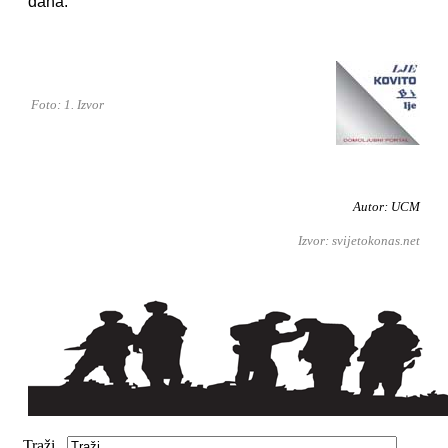
dana.
Foto: 1. Izvor
Autor: UCM
Izvor: svijetokonas.net
Traži...