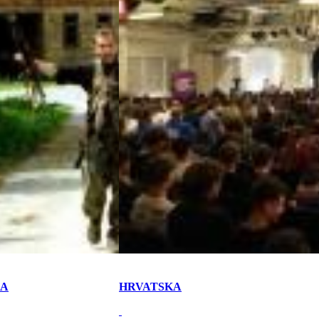
KA
HRVATSKA