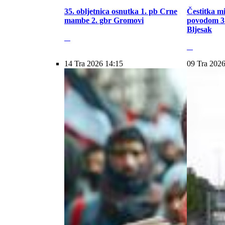
35. obljetnica osnutka 1. pb Crne
Čestitka m
mambe 2. gbr Gromovi
povodom 31
Bljesak
14 Tra 2026 14:15
09 Tra 2026