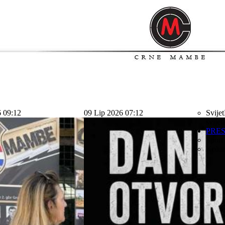
6 09:12
09 Lip 2026 07:12
Svijet
svijet
PRE
Sport
Kolu