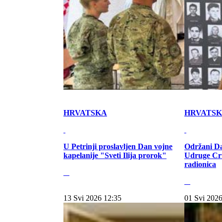
HRVATSKA
HRVATS
U Petrinji proslavljen Dan vojne
Održani Da
kapelanije "Sveti Ilija prorok"
Udruge Cr
radionica
13 Svi 2026 12:35
01 Svi 2026