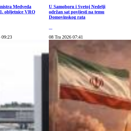
inistra Medveda
U Samoboru i Svetoj Nedelji
. obljetnice VRO
održan sat povijesti na temu
Domovinskog rata
 09:23
08 Tra 2026 07:41