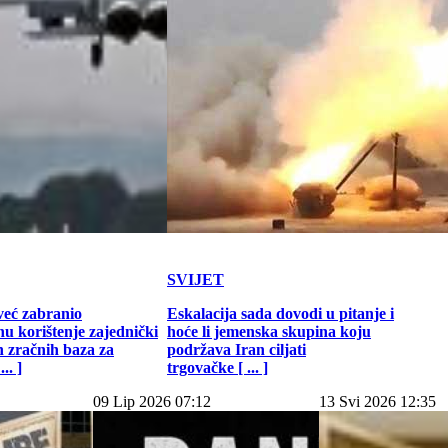
SVIJET
već zabranio
Eskalacija sada dovodi u pitanje i
u korištenje zajednički
hoće li jemenska skupina koju
h zračnih baza za
podržava Iran ciljati
.. ]
trgovačke [ ... ]
09 Lip 2026 07:12
13 Svi 2026 12:35