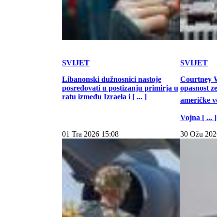
SVIJET
SVIJET
Libanonski dužnosnici nastoje
Courtney W
posredovati u postizanju primirja u
opasnost z
ratu između Izraela i [ ... ]
američke vo
Vojna [ ... ]
01 Tra 2026 15:08
30 Ožu 202