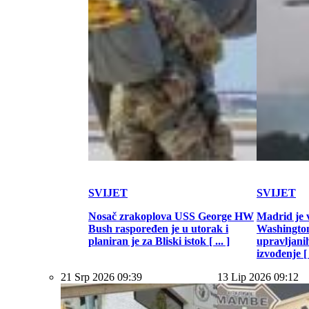
SVIJET
SVIJET
Nosač zrakoplova USS George HW
Madrid je 
Bush raspoređen je u utorak i
Washington
planiran je za Bliski istok [ ... ]
upravljani
izvođenje [ .
21 Srp 2026 09:39
13 Lip 2026 09:12