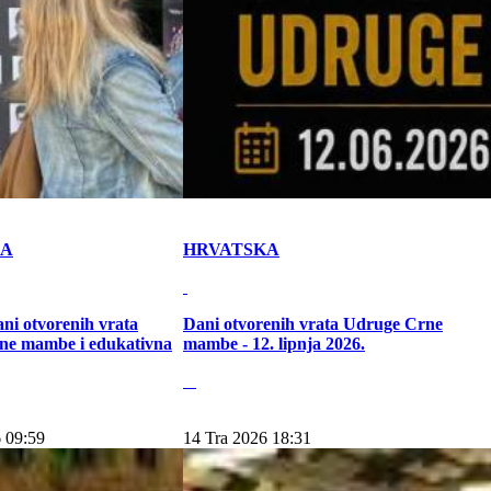
KA
HRVATSKA
ni otvorenih vrata
Dani otvorenih vrata Udruge Crne
ne mambe i edukativna
mambe - 12. lipnja 2026.
 09:59
14 Tra 2026 18:31