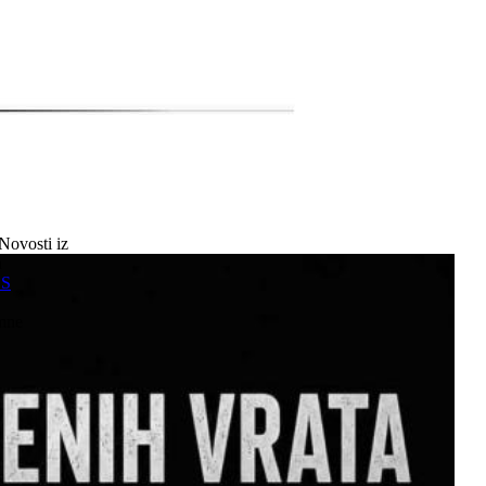
Novosti iz
a
SS
mne