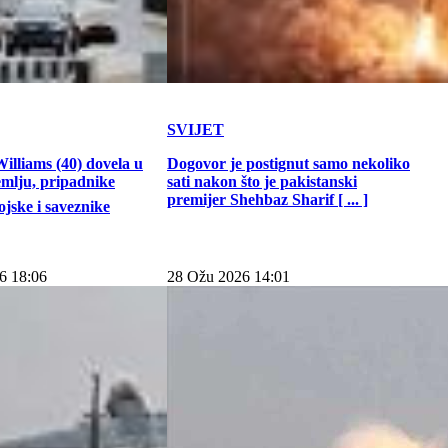
SVIJET
illiams (40) dovela u
Dogovor je postignut samo nekoliko
emlju, pripadnike
sati nakon što je pakistanski
premijer Shehbaz Sharif [ ... ]
jske i saveznike
6 18:06
28 Ožu 2026 14:01