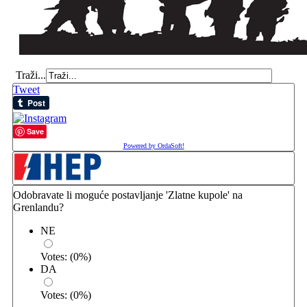
Traži...
Tweet
Save
Powered by OrdaSoft!
Odobravate li moguće postavljanje 'Zlatne kupole' na
Grenlandu?
NE
Votes:
(
0
%)
DA
Votes:
(
0
%)