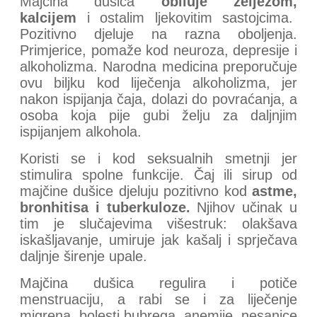
Majčina dušica
obiluje željezom,
kalcijem
i ostalim ljekovitim sastojcima.
Pozitivno djeluje na razna oboljenja.
Primjerice, pomaže kod neuroza, depresije i
alkoholizma. Narodna medicina preporučuje
ovu biljku kod liječenja alkoholizma, jer
nakon ispijanja čaja, dolazi do povraćanja, a
osoba koja pije gubi želju za daljnjim
ispijanjem alkohola.
Koristi se i kod seksualnih smetnji jer
stimulira spolne funkcije. Čaj ili sirup od
majčine dušice djeluju pozitivno kod
astme,
bronhitisa i tuberkuloze.
Njihov učinak u
tim je slučajevima višestruk: olakšava
iskašljavanje, umiruje jak kašalj i sprječava
daljnje širenje upale.
Majčina dušica regulira i potiče
menstruaciju, a rabi se i za liječenje
migrena, bolesti bubrega, anemije, nesanice