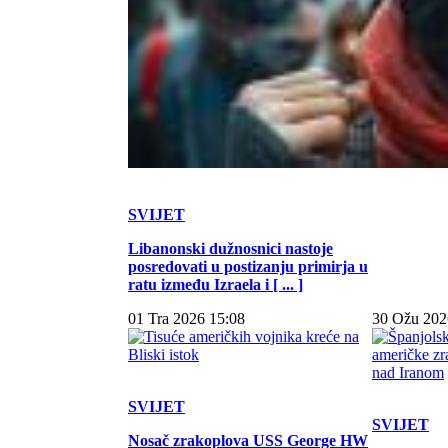
SVIJET
Libanonski dužnosnici nastoje
posredovati u postizanju primirja u
ratu između Izraela i [ ... ]
01 Tra 2026 15:08
30 Ožu 202
SVIJET
SVIJET
Nosač zrakoplova USS George HW