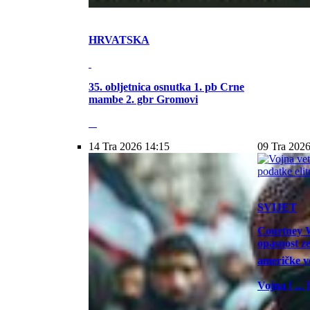
HRVATSKA
35. obljetnica osnutka 1. pb Crne
mambe 2. gbr Gromovi
14 Tra 2026 14:15
09 Tra 2026
SVIJET
Courtney W
opasnost z
američke vo
Vojna [ ... ]