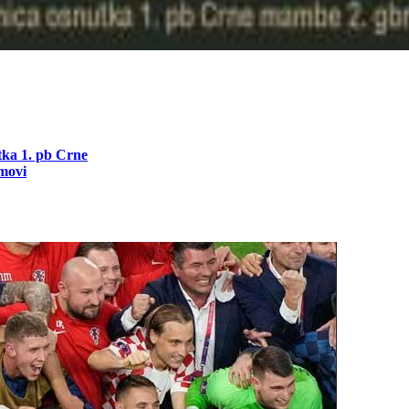
utka 1. pb Crne
movi