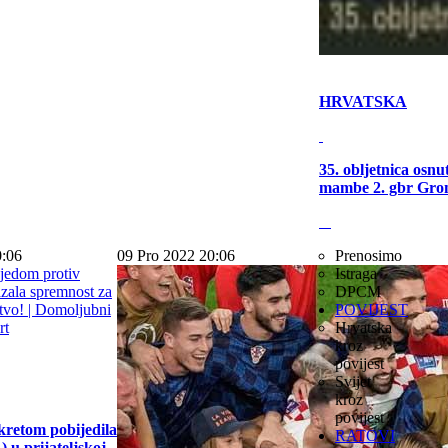
HRVATSKA
35. obljetnica osn
mambe 2. gbr Gro
0:06
09 Pro 2022 20:06
Prenosimo
Istraga
DPCM
POVIJEST
Hrvatska
kroz
povijest
Svijet
kroz
povijest
kretom pobijedila
RATOVI
 u prijateljskoj