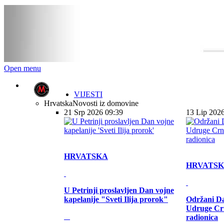
Open menu
VIJESTI
Hrvatska
Novosti iz domovine
21 Srp 2026 09:39
13 Lip 202
HRVATSKA
HRVATS
U Petrinji proslavljen Dan vojne
kapelanije "Sveti Ilija prorok"
Održani Da
Udruge Cr
radionica