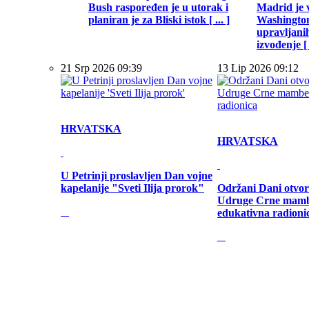
Bush raspoređen je u utorak i
Madrid je 
planiran je za Bliski istok [ ... ]
Washington
upravljani
izvođenje [ .
21 Srp 2026 09:39
13 Lip 2026 09:12
HRVATSKA
HRVATSKA
U Petrinji proslavljen Dan vojne
kapelanije "Sveti Ilija prorok"
Održani Dani otvor
Udruge Crne mamb
edukativna radioni