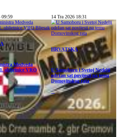
 09:59
14 Tra 2026 18:31
KA
HRVATSKA
inistra Medveda
. obljetnice VRO
U Samoboru i Svetoj Nedelji
održan sat povijesti na temu
Domovinskog rata