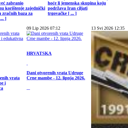
već zabranio
hoće li jemenska skupina koju
u korištenje zajednički
podržava Iran ciljati
h zračnih baza za
trgovačke [ ... ]
.. ]
09 Lip 2026 07:12
13 Svi 2026 12:35
HRVATSKA
Dani otvorenih vrata Udruge
enih vrata
Crne mambe - 12. lipnja 2026.
e i
ca