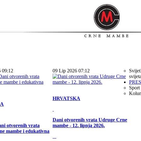
6 09:12
09 Lip 2026 07:12
Svijet
svijet
PRE
Sport
Kolu
HRVATSKA
KA
Dani otvorenih vrata Udruge Crne
ni otvorenih vrata
mambe - 12. lipnja 2026.
ne mambe i edukativna