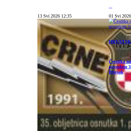
13 Svi 2026 12:35
01 Svi 2026
HRVATS
Čestitka m
povodom 31
Bljesak