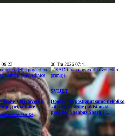
 09:23
08 Tra 2026 07:41
SVIJET
illiams (40) dovela u
Dogovor je postignut samo nekoliko
emlju, pripadnike
sati nakon što je pakistanski
premijer Shehbaz Sharif [ ... ]
jske i saveznike