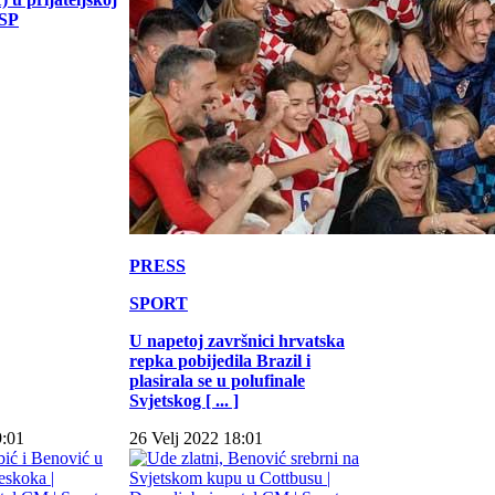
 SP
PRESS
SPORT
U napetoj završnici hrvatska
repka pobijedila Brazil i
plasirala se u polufinale
Svjetskog [ ... ]
9:01
26 Velj 2022 18:01