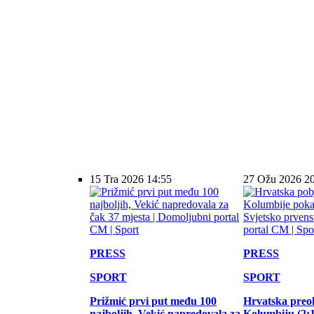
15 Tra 2026 14:55
27 Ožu 2026 2
PRESS
PRESS
SPORT
SPORT
Prižmić prvi put među 100
Hrvatska preo
najboljih, Vekić napredovala za
Kolumbiju (2:1)