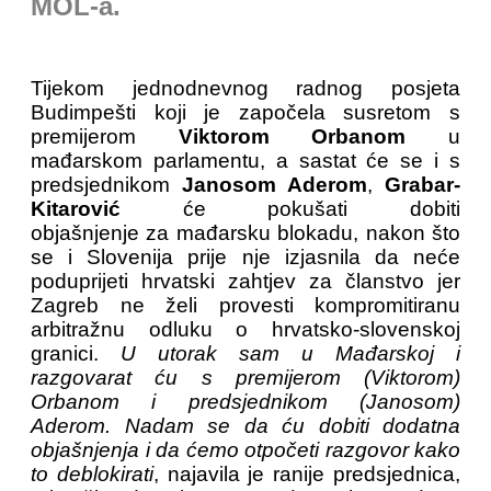
MOL-a.
Tijekom jednodnevnog radnog posjeta
Budimpešti koji je započela susretom s
premijerom
Viktorom Orbanom
u
mađarskom parlamentu, a sastat će se i s
predsjednikom
Janosom Aderom
,
Grabar-
Kitarović
će pokušati dobiti
objašnjenje za mađarsku blokadu, nakon što
se i Slovenija prije nje izjasnila da neće
poduprijeti hrvatski zahtjev za članstvo jer
Zagreb ne želi provesti kompromitiranu
arbitražnu odluku o hrvatsko-slovenskoj
granici.
U utorak sam u Mađarskoj i
razgovarat ću s premijerom (Viktorom)
Orbanom i predsjednikom (Janosom)
Aderom. Nadam se da ću dobiti dodatna
objašnjenja i da ćemo otpočeti razgovor kako
to deblokirati
, najavila je ranije predsjednica,