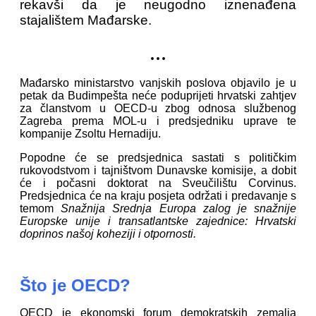
rekavši da je neugodno iznenađena
stajalištem Mađarske.
...
Mađarsko ministarstvo vanjskih poslova objavilo je u
petak da Budimpešta neće poduprijeti hrvatski zahtjev
za članstvom u OECD-u zbog odnosa službenog
Zagreba prema MOL-u i predsjedniku uprave te
kompanije Zsoltu Hernadiju.
Popodne će se predsjednica sastati s političkim
rukovodstvom i tajništvom Dunavske komisije, a dobit
će i počasni doktorat na Sveučilištu Corvinus.
Predsjednica će na kraju posjeta održati i predavanje s
temom
Snažnija Srednja Europa zalog je snažnije
Europske unije i transatlantske zajednice: Hrvatski
doprinos našoj koheziji i otpornosti.
Što je OECD?
OECD je ekonomski forum demokratskih zemalja