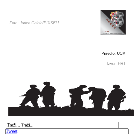
Foto: Jurica Galoic/PIXSELL
Priredio: UCM
Izvor: HRT
Traži...
Tweet