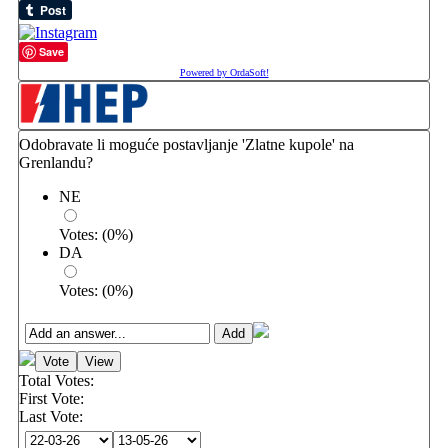
Save
Powered by OrdaSoft!
Odobravate li moguće postavljanje 'Zlatne kupole' na
Grenlandu?
NE
Votes:
(
0
%)
DA
Votes:
(
0
%)
Total Votes:
First Vote:
Last Vote: