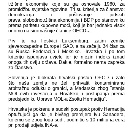
tržišne ekonomije koje su ga osnovale 1960. za
promidžbu svjetske trgovine. Tri su kriterija za članstvo:
demokracija i poštovanje ljudskih
prava, slobodnotržišna ekonomija i BDP po stanovniku
prema paritetu kupovne moći, koji je bar jednako visok
onomu najsiromašnije članice OECD-a.
Prvi je na ljestvici Luksemburg, zatim zemlje
sjeverozapadne Europe i SAD, a na začelju 34 članica
su Ruska Federacija i Meksiko. Hrvatska i po tom
kriteriju ispunjava uvjete jer je njezin indeks iznad
onoga tih dviju država. Dakle, formalno nema zapreka
za članstvo.
Slovenija je blokirala hrvatski pristup OECD-u zato
što naša zemlja ne želi prihvatiti kontaminiranu
arbitražnu odluku o granici, a Mađarska zbog "stanja
MOL-ovih investicija u Hrvatskoj i postupanja prema
predsjedniku Uprave MOL-a Zsoltu Hernadiju".
Hrvatska je pokrenula sudski postupak protiv Hernadija
optužujući ga da je bivšeg premijera Ivu Sanadera,
kojemu se zbog toga sudi, podmitio s 10 milijuna eura
pri prodaji udjela INA-e.