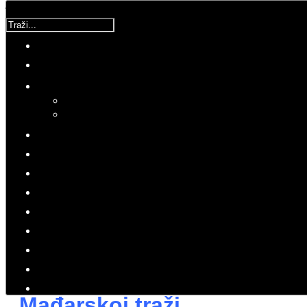
Traži...
Molimo ocijenite
DPCM
Utorak, 12 Rujan 2017 13:16
Hitovi: 2335
PRESS
UCM
Nadam se da ću dobiti dodatna
objašnjenja
Predsjednica u
Mađarskoj traži