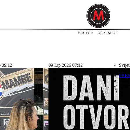
6 09:12
09 Lip 2026 07:12
Svijet
svijet
PRE
Sport
Kolu