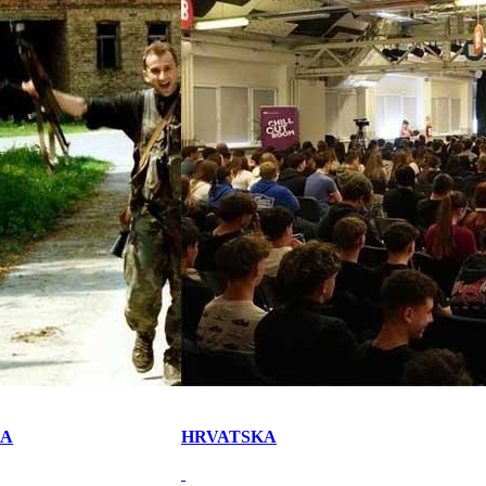
KA
HRVATSKA