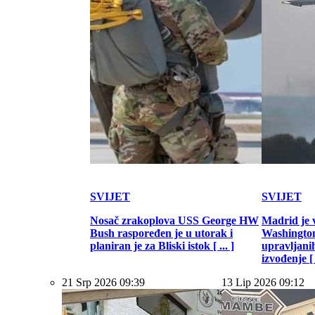
SVIJET
SVIJET
Nosač zrakoplova USS George HW
Madrid je 
Bush raspoređen je u utorak i
Washington
planiran je za Bliski istok [ ... ]
upravljani
izvođenje [ .
21 Srp 2026 09:39
13 Lip 2026 09:12