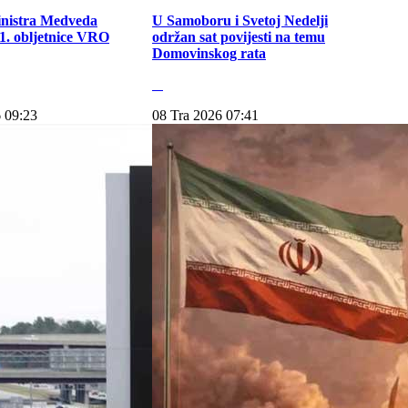
inistra Medveda
U Samoboru i Svetoj Nedelji
. obljetnice VRO
održan sat povijesti na temu
Domovinskog rata
 09:23
08 Tra 2026 07:41