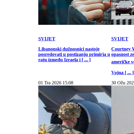
SVIJET
SVIJET
Libanonski dužnosnici nastoje
Courtney W
posredovati u postizanju primirja u
opasnost z
ratu između Izraela i [ ... ]
američke vo
Vojna [ ... ]
01 Tra 2026 15:08
30 Ožu 202