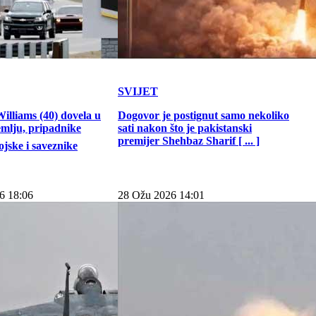
SVIJET
illiams (40) dovela u
Dogovor je postignut samo nekoliko
emlju, pripadnike
sati nakon što je pakistanski
premijer Shehbaz Sharif [ ... ]
jske i saveznike
6 18:06
28 Ožu 2026 14:01