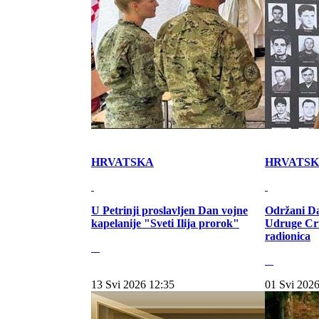
HRVATSKA
HRVATS
U Petrinji proslavljen Dan vojne
Održani Da
kapelanije "Sveti Ilija prorok"
Udruge Cr
radionica
13 Svi 2026 12:35
01 Svi 2026