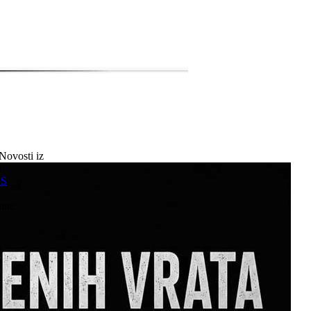
Novosti iz
a
SS
mne