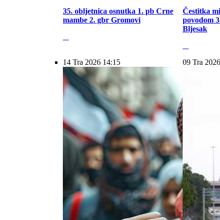
35. obljetnica osnutka 1. pb Crne
Čestitka m
mambe 2. gbr Gromovi
povodom 31
Bljesak
14 Tra 2026 14:15
09 Tra 2026