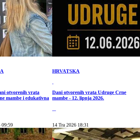
KA
HRVATSKA
ni otvorenih vrata
Dani otvorenih vrata Udruge Crne
ne mambe i edukativna
mambe - 12. lipnja 2026.
 09:59
14 Tra 2026 18:31