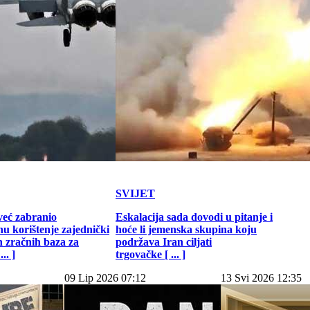
SVIJET
već zabranio
Eskalacija sada dovodi u pitanje i
u korištenje zajednički
hoće li jemenska skupina koju
h zračnih baza za
podržava Iran ciljati
.. ]
trgovačke [ ... ]
09 Lip 2026 07:12
13 Svi 2026 12:35