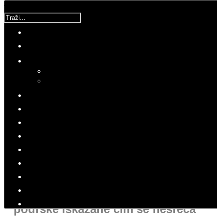
Traži...
Molimo ocijenite
DPCM
Srijeda, 18 Srpanj 2018 19:51
Hitovi: 2140
PRESS
HNS
"HNS daruje dresove u znak
pažnje za tešku situaciju koju su
proživjeli, kao nastavak pružene
podrške iskazane čim se nesreća