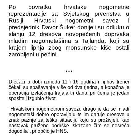
Po povratku hrvatske nogometne
reprezentacije sa Svjetskog prvenstva u
Rusiji, Hrvatski nogometni savez i
predsjednik Davor Šuker donijeli su odluku o
slanju 12 dresova novopečenih doprvaka
mladim nogometašima s Tajlanda, koji su
krajem lipnja zbog monsunske kiše ostali
zarobljeni u pećini.
...
Dječaci u dobi između 11 i 16 godina i njihov trener
čekali su spašavanje više od dva tjedna, a konačna je
operacija izvlačenja trajala tri dana, pri čemu je jedan
spasitelj izgubio život.
"Hrvatskom nogometnom savezu drago je da se mladi
nogometaši dobro oporavljaju te im daruje dresove u
znak pažnje za tešku situaciju koju su proživjeli, kao
nastavak pružene podrške iskazane čim se nesreća
dogodila", priopćio je HNS.