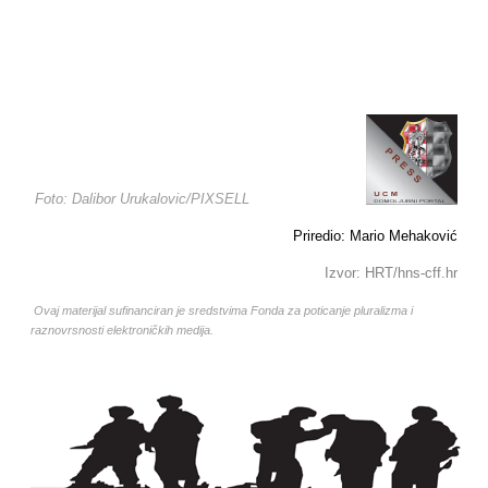
Foto: Dalibor Urukalovic/PIXSELL
Priredio: Mario Mehaković
Izvor: HRT/hns-cff.hr
Ovaj materijal sufinanciran je sredstvima Fonda za poticanje pluralizma i
raznovrsnosti elektroničkih medija.