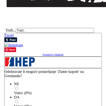
Traži...
Tweet
Save
Powered by OrdaSoft!
Odobravate li moguće postavljanje 'Zlatne kupole' na
Grenlandu?
NE
Votes:
(
0
%)
DA